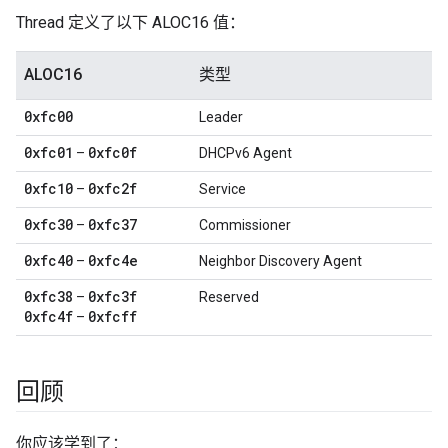
Thread 定义了以下 ALOC16 值：
ALOC16
类型
0xfc00
Leader
0xfc01
0xfc0f
–
DHCPv6 Agent
0xfc10
0xfc2f
–
Service
0xfc30
0xfc37
–
Commissioner
0xfc40
0xfc4e
–
Neighbor Discovery Agent
0xfc38
0xfc3f
–
Reserved
0xfc4f
0xfcff
–
回顾
你应该学到了：