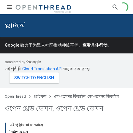
প্ল্যাটফর্ম
Google 致力于为黑人社区推动种族平等。
查看具体行动
。
এই পৃষ্ঠাটি
Cloud Translation API
অনুবাদ করেছে।
OpenThread
প্ল্যাটফর্ম
কো-প্রসেসর ডিজাইন, কো-প্রসেসর ডিজাইন
ওপেন থ্রেড ডেমন
,
ওপেন থ্রেড ডেমন
এই পৃষ্ঠায় যা যা আছে
নির্মাণ করুন