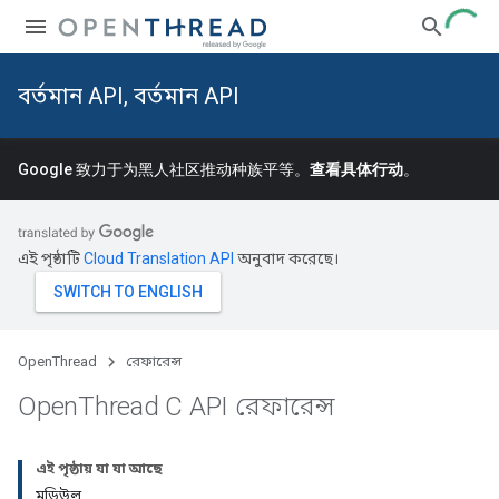
বর্তমান API, বর্তমান API
Google 致力于为黑人社区推动种族平等。
查看具体行动
。
এই পৃষ্ঠাটি
Cloud Translation API
অনুবাদ করেছে।
OpenThread
রেফারেন্স
Open
Thread C API রেফারেন্স
এই পৃষ্ঠায় যা যা আছে
মডিউল