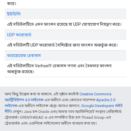
করে।
ইউডিপি
এই মডিউলটিতে এমন ফাংশন রয়েছে যা UDP যোগাযোগ নিয়ন্ত্রণ করে।
UDP ফরোয়ার্ড
এই মডিউলটি UDP ফরোয়ার্ড বৈশিষ্ট্যের জন্য ফাংশন অন্তর্ভুক্ত করে।
ভারহোয়েফ চেকসাম
এই মডিউলটিতে Verhoeff চেকসাম গণনা এবং বৈধতার ফাংশন
অন্তর্ভুক্ত রয়েছে।
অন্য কিছু উল্লেখ করা না থাকলে, এই পৃষ্ঠার কন্টেন্ট
Creative Commons
অ্যাট্রিবিউশন 4.0 লাইসেন্স
-এর অধীনে এবং কোডের স্যাম্পেল
Apache 2.0
লাইসেন্স
-এর অধীনে লাইসেন্স প্রাপ্ত। আরও জানতে,
Google Developers সাইট
নীতি
দেখুন। Java হল Oracle এবং/অথবা তার অ্যাফিলিয়েট সংস্থার রেজিস্টার্ড
ট্রেডমার্ক। OPENTHREAD ও এর সম্পর্কিত চিহ্ন হল Thread Group-এর
ট্রেডমার্রক এবং এগুলিকে লাইসেন্সের অধীনে ব্যবহার করা হয়।