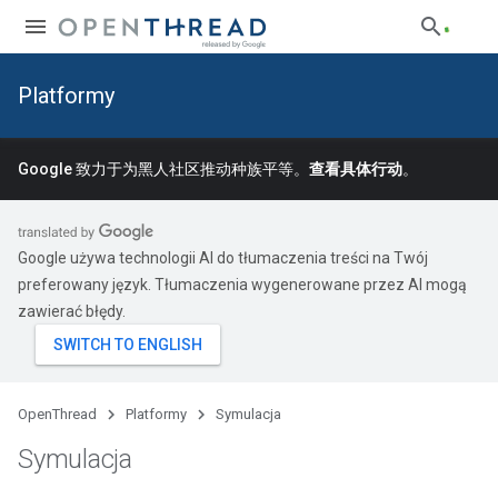
Platformy
Google 致力于为黑人社区推动种族平等。
查看具体行动
。
Google używa technologii AI do tłumaczenia treści na Twój
preferowany język. Tłumaczenia wygenerowane przez AI mogą
zawierać błędy.
OpenThread
Platformy
Symulacja
Symulacja