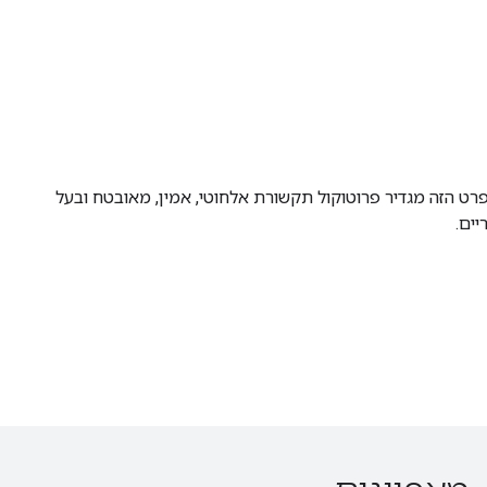
Op מטמיע את כל התכונות שהוגדרו במפרט Thread. המפרט הזה מגדיר פרוטוקול תקשורת אלחוטי, אמין, מאובטח ובעל