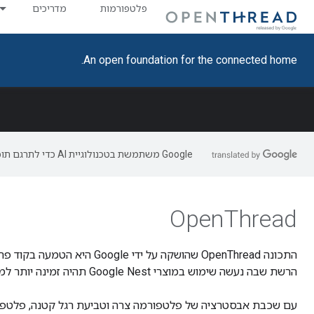
פלטפורמות
מדריכים
An open foundation for the connected home.
‫Google משתמשת בטכנולוגיית AI כדי לתרגם תוכן לשפה המועדפת עליך. בתרגומים כאלו עשויות להיות שגיאות.
OpenThread
התכונה OpenThread שהושקה על ידי Google היא הטמעה בקוד פתוח של
הרשת שבה נעשה שימוש במוצרי Google Nest תהיה זמינה יותר למפתחים, כדי להאיץ את פיתוח המוצרים לבית החכם ולבניין המסחרי.