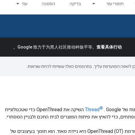
חומרי עזר
בדיקה
הסמכה
עוד
。
Google 致力于为黑人社区推动种族平等。
查看具体行动
®
Thread
. Google השיקה את OpenThread כדי שטכנולוגיית
עם שכבת אבסטרציה של פלטפורמה צרה וטביעת רגל קטנה, פלטפורמת OpenThread (OT) היא ניידת מאוד. הוא תומך בעיצובים של