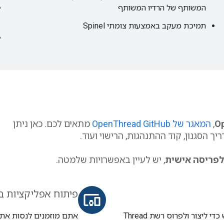
המשותף של הרדיו המשותף
תמיכת מעקב באמצעות צומתי Spinel
,
המאגר של OpenThread GitHub
מתאים לכם. כאן ניתן
ך הסגנון, קוד ההתנהגות, הרישוי ועוד.
, יש לעיין באפשרויות שלמטה.
פיתוח אפליקציות באמצ
devices_other
קביעת עיצוב החומרה והפלטפורמה שבהם רוצים להשתמש כדי ליצור ולפרוס רשת Thread