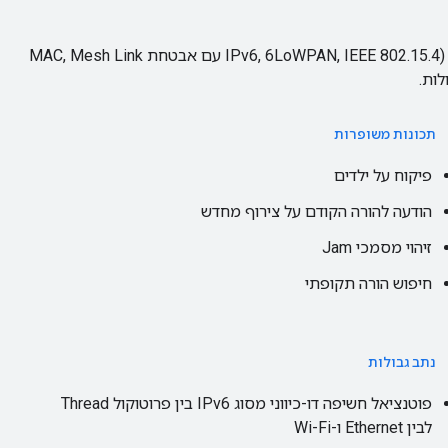
פלטפורמת OpenThread מטמיעה את כל שכבות הרשת של Thread (IPv6, 6LoWPAN, IEEE 802.15.4 עם אבטחת MAC, Mesh Link
תכונות משופרות
פיקוח על ילדים
הודעה להורה הקודם על צירוף מחדש
זיהוי מסמכי Jam
חיפוש הורה תקופתי
נתב גבולות
פוטנציאל חשיפה דו-כיווני מסוג IPv6 בין פרוטוקול Thread
לבין Ethernet ו-Wi-Fi