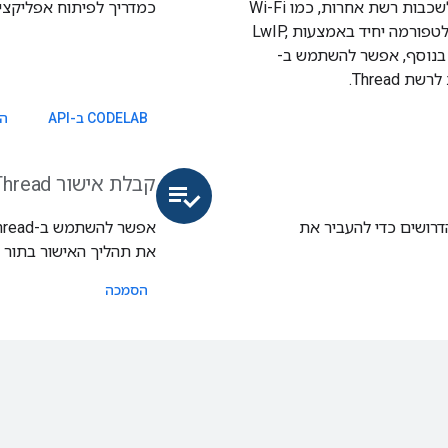
משלכם. יש להוסיף נתב גבול כדי לחבר את רשת Thread לשכבות רשת אחרות, כמו Wi-Fi
כמדריך לפיתוח אפליקציות. IPv6, UDP, CoAP, ICMPv6, DNSv6...
או Ethernet, או להשתמש ב-OpenThread RTOS, פתרון פלטפורמה יחיד באמצעות LwIP,
FreeRT ו-TLS (אבטחת שכבת התעבורה) מסוג mbed. בנוסף, אפשר להשתמש ב-
CODELAB ב-API
הפ
קבלת אישור Thread למוצר OpenThread
playlist_add_check
הדרושים כדי להעביר את
את תהליך האישור בתור סטאק
הסמכה