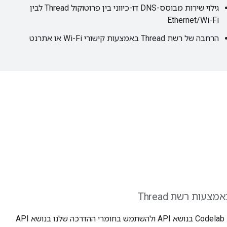
גילוי שירות מבוסס-DNS דו-כיווני בין פרוטוקול Thread לבין
Ethernet/Wi-Fi
הרחבה של רשת Thread באמצעות קישורי Wi-Fi או אתרנט
עות רשת Thread
אתם מוזמנים לנסות את Codelab בנושא API ולהשתמש בחומרי ההדרכה שלנו בנושא API