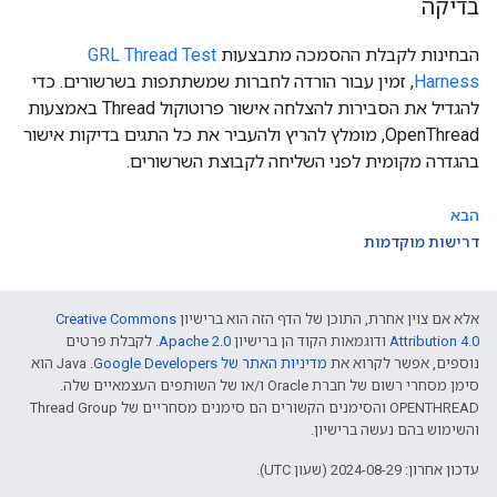
בדיקה
הבחינות לקבלת ההסמכה מתבצעות
GRL Thread Test
Harness
, זמין עבור הורדה לחברות שמשתתפות בשרשורים. כדי
להגדיל את הסבירות להצלחה אישור פרוטוקול Thread באמצעות
OpenThread, מומלץ להריץ ולהעביר את כל התגים בדיקות אישור
בהגדרה מקומית לפני השליחה לקבוצת השרשורים.
הבא
דרישות מוקדמות
אלא אם צוין אחרת, התוכן של הדף הזה הוא ברישיון
Creative Commons
Attribution 4.0‏
ודוגמאות הקוד הן ברישיון
Apache 2.0‏
. לקבלת פרטים
נוספים, אפשר לקרוא את
מדיניות האתר של Google Developers‏
.‏ Java הוא
סימן מסחרי רשום של חברת Oracle ו/או של השותפים העצמאיים שלה.
‫OPENTHREAD והסימנים הקשורים הם סימנים מסחריים של Thread Group
והשימוש בהם נעשה ברישיון.
עדכון אחרון: 2024-08-29 (שעון UTC).