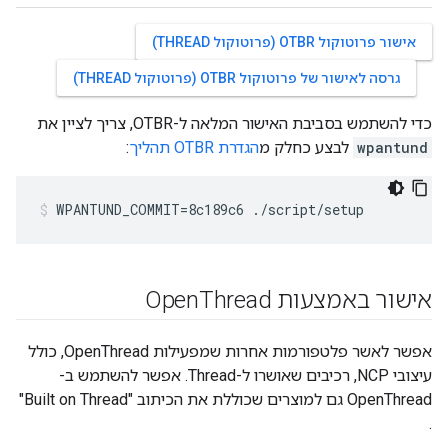
אישור פרוטוקול OTBR (פרוטוקול THREAD)
גרסה לאישור של פרוטוקול OTBR (פרוטוקול THREAD)
כדי להשתמש בסביבת האישור המלאה ל-OTBR, צריך לציין את
wpantund
לבצע כחלק מ
הגדרת OTBR תהליך
:
WPANTUND_COMMIT=8c189c6 ./script/setup
אישור באמצעות Open
Thread
אפשר לאשר פלטפורמות אחרות שמפעילות OpenThread, כולל
עיצובי NCP, רכיבים שאושרו ל-Thread. אפשר להשתמש ב-
OpenThread גם למוצרים שכוללת את הכיתוב "Built on Thread"
.