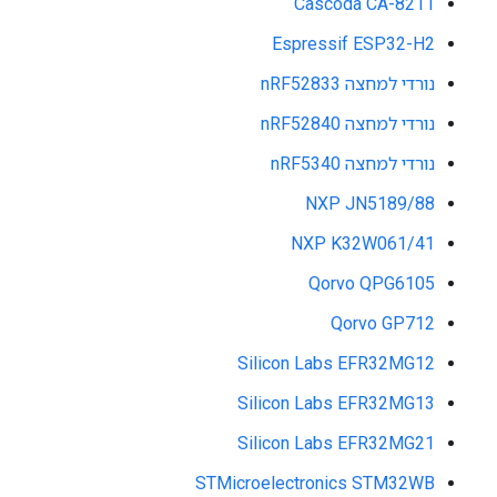
Cascoda CA-8211
Espressif ESP32-H2
נורדי למחצה nRF52833
נורדי למחצה nRF52840
נורדי למחצה nRF5340
NXP JN5189/88
NXP K32W061/41
Qorvo QPG6105
Qorvo GP712
Silicon Labs EFR32MG12
Silicon Labs EFR32MG13
Silicon Labs EFR32MG21
STMicroelectronics STM32WB