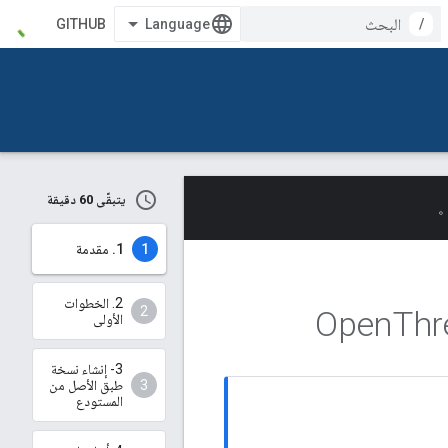
GITHUB
/
يتبقّى 60 دقيقة
‫1. مقدمة
‫2. الخطوات
Thr
الأولى
3- إنشاء نسخة
طبق الأصل من
المستودع