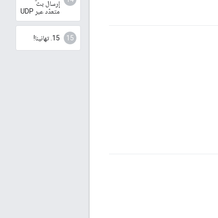
إرسال بث
متعدّد عبر UDP
15. تهانينا!