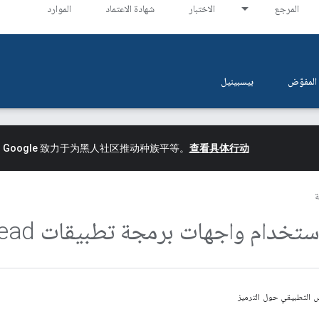
المرجع
الاختبار
شهادة الاعتماد
الموارد
المفوّض
بيسبينيل
。
Google 致力于为黑人社区推动种族平等。
查看具体行动
ة
ستخدام واجهات برمجة تطبيقات Open
ead
س التطبيقي حول الترميز