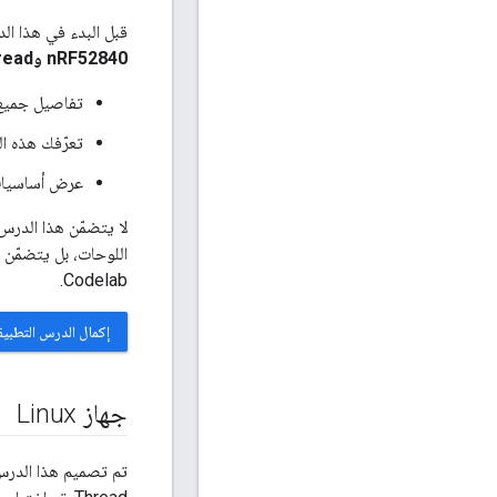
قبل البدء في هذا ال
nRF52840 وOpenThread
تفاصيل جميع ا
تعرّفك هذه السلسلة على كيفية
عرض أساسيات شب
Codelab.
إكمال الدرس التطبيقي 
جهاز Linux