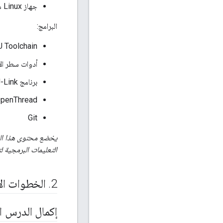
جهاز Linux مزوّد بـ 3 منافذ USB على الأقل
البرامج:
 Toolchain
أدوات سطر الأوامر RF5x
برنامج Segger J-Link
penThread
Git
يخضع محتوى هذا ال
التعليمات البرمجية
‫2
.
الخطوات ال
إكمال الدرس ا