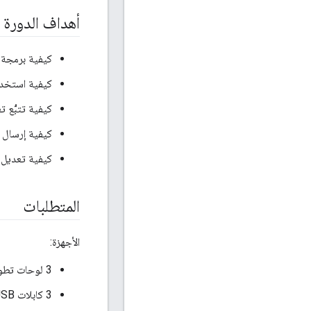
أهداف الدورة ا
كيفية برمجة الأزرار ومؤشرات 
كيفية استخدام واجها
كيفية تتبُّع تغييرات حالة 
كيفية إرسال رسائل UDP إلى جميع الأج
كيفية تعديل ملفات 
المتطلبات
الأجهزة:
‫3 لوحات تطوير Nordic Semiconductor nRF52840
3 كابلات USB إلى Micro-USB لتوصيل اللوحات