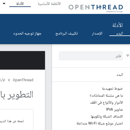
الأنظمة الأساسية
الأدلة
الأدلة
البدء
الإصدار
تكييف البرنامج
جهاز توجيه الحدود
البدء
OpenThread
الأدل
خيوط تمهيدية
التطوير با
ما هي سلسلة المحادثات؟
الأدوار والأنواع في العُقد
عناوين IPv6
اكتشاف الشبكة وتكوينها
لمحة عن هذا الدر
اختيار موسِّع شبكة Wi-Fi متداخلة