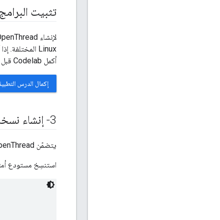
تثبيت البرامج
أكمل Codelab قبل المتابعة للتأكّد من إمكانية إنشاء OpenThread وتثبيته على لوحات تطوير nRF52840.
إكمال الدرس التطبيقي 
3- إنشاء نسخة طبق الأصل من المستودع
يتضمّن OpenThread مثالاً على الرمز البرمجي للتطبيق يمكنك استخدامه كنقطة بداية لهذا الدرس العملي.
استنسِخ مستودع أمثلة OpenThread Nordic nRF528xx وأنشئ ad