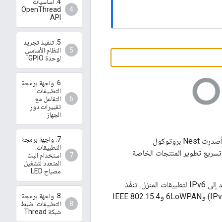
4. أساسيات
OpenThread
API
5. تنفيذ تجريد
النظام الأساسي
لوحدة GPIO
6. واجهة برمجة
التطبيقات:
التفاعل مع
تغييرات دور
الجهاز
7. واجهة برمجة
، وقد أطلقته شركة Nest. أصدرت Nest بروتوكول
التطبيقات:
ى نطاق واسع للمطوّرين بهدف تسريع تطوير المنتجات الخاصة
استخدام البث
المتعدد لتشغيل
مصباح LED
بروتوكول اتصال لاسلكي موثوق وآمن ومنخفض الطاقة بين الأجهزة يستند إلى IPv6 لتطبيقات المنزل. تنفّذ
8. واجهة برمجة
OpenThread جميع طبقات شبكة Thread، بما في ذلك الإصدار السادس من بروتوكول الإنترنت (IPv6) و6LoWPAN وIEEE 802.15.4
التطبيقات: ضبط
شبكة Thread