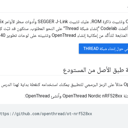
Linux المختلفة. إذا أكملت Codelab "إنشاء شبكة Thread" على النحو ا
حول إنشاء شبكة THREAD
OpenThre:
ttps://github.com/openthread/ot-nrf528xx
