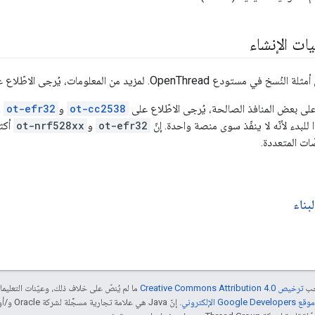
ات الإنشاء
ع OpenThread. لمزيد من المعلومات، يُرجى الاطّلاع على
ى بعض المنافذ الصالحة، يُرجى الاطّلاع على
ot-cc2538
و
ot-efr32
و
ا للبدء لأنّه لا ينفّذ سوى منصة واحدة. إنّ
ot-efr32
و
ot-nrf528xx
أكثر
ات المتعددة.
بناء
جب
ترخيص Creative Commons Attribution 4.0‏
ما لم يُنصّ على خلاف ذلك، وعيّنات التعلي
Goog الإلكتروني