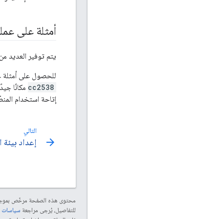
أمثلة على عملي
يتم توفير العديد من أمثلة النُسخ في مستود
للحصول على أمثلة عل
cc2538
مكانًا جيدً
إتاحة استخدام المنصّ
التالي
arrow_forward
إعداد بيئة ال
محتوى هذه الصفحة مرخّص بمو
للتفاصيل، يُرجى مراجعة
سياسات موقع le Developers