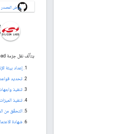
عرض المصدر على B
ب
م
يتألّف نقل حِزمة OpenThread إلى منصة أجهزة جديدة من بضع خطوات:
إعداد بيئة الإ
تحديد قواعد Make
تنفيذ واجهات
تنفيذ الميزات المتقدّمة (yer
التحقّق من ال
شهادة الاعتماد و