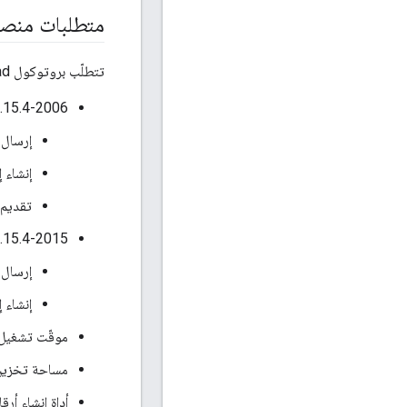
متطلبات منصة
تتطلّب بروتوكول OpenThread خدمات المنصة التالية:
IEEE 802.15.4-2006 لبروتوكول 1.1
إرسال إطارات 5.4
إنشاء إطارا
تقديم قياس
IEEE 802.15.4-2015 لبروتوكول .2
إرسال وتلقّي إطارات 5.4-2015
إنشاء إطار
موقّت تشغيل ح
مساحة تخزين 
أداة إنشاء أرقا