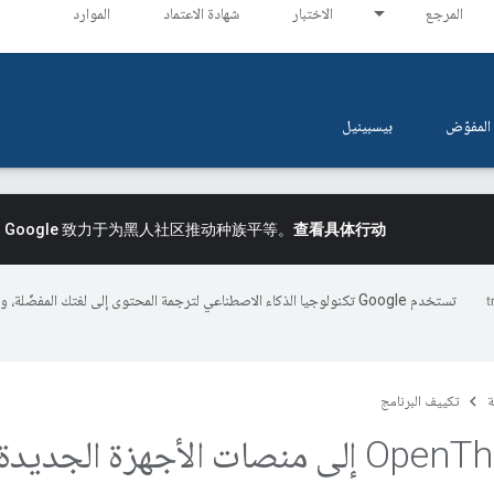
المرجع
الاختبار
شهادة الاعتماد
الموارد
المفوّض
بيسبينيل
。
Google 致力于为黑人社区推动种族平等。
查看具体行动
تستخدم Google تكنولوجيا الذكاء الاصطناعي لترجمة المحتوى إلى لغتك المفضّلة، 
ة
تكييف البرنامج
جهزة الجديدة