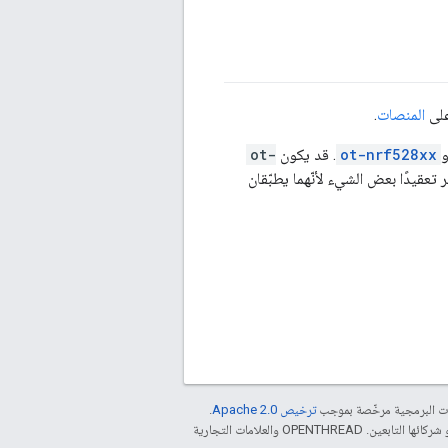
المنصات
.
ot-nrf528xx
. قد يكون
ot-
 تعقيدًا بعض الشيء لأنّهما يطبّقان
مات البرمجية مرخّصة بموجب
ترخيص Apache 2.0‏
.
. إنّ Java هي علامة تجارية مسجَّلة لشركة Oracle و/أو شركائها التابعين. ‫OPENTHREAD والعلامات التجارية