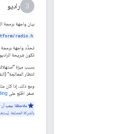
راديو
بيان واجهة برمجة ال
tform/radio.h
تكون شريحة الراديو متوافقة تمامًا م
انتظار المعالجة" (ال
ومع ذلك، إذا كان مث
صفر. اطّلِع على
me Pending
ملاحظة:
يجب
أن 
بالشركة المصنّعة. يُستخدَم معرّف EUI-64 لمطابقة بيانات التوجيه أثن