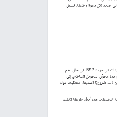
اء رقم عشوائي جديد لكل دعوة وظيفة. تشمل
يُرجى العِلم أنّ العديد من المنصات قد دمجت أداة إنشاء أرقام عشوائية، وعرضت واجهة برمجة التطبيقات في حزمة BSP. في حال عدم
حدة محوِّل التحويل التناظري إلى
 كان ذلك ضروريًا لاستيفاء متطلبات مولد
 التطبيقات هذه أيضًا طريقة لإنشاء