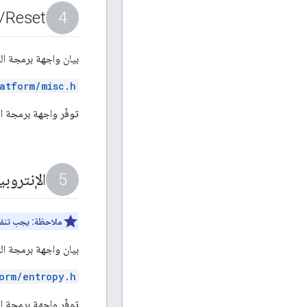
/
Reset
بيان واجهة برمجة ال
atform/misc.h
توفّر واجهة برمجة التطبيقات Misc/Reset طريقة لإعادة ضبط البرنامج على الشريحة، و
الإنتروبيا
ملاحظة:
يجب تنفيذ 
بيان واجهة برمجة ال
orm/entropy.h