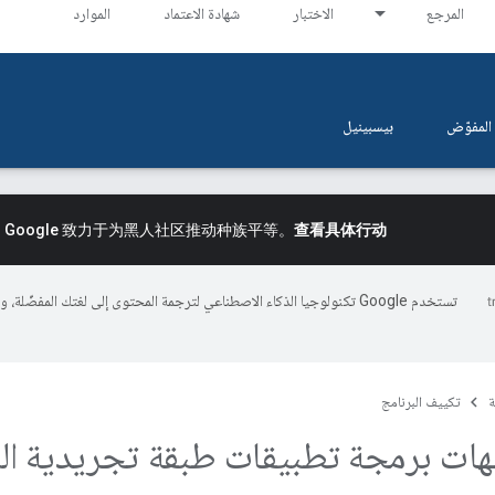
المرجع
الاختبار
شهادة الاعتماد
الموارد
المفوّض
بيسبينيل
。
Google 致力于为黑人社区推动种族平等。
查看具体行动
تستخدم Google تكنولوجيا الذكاء الاصطناعي لترجمة المحتوى إلى لغتك المفضّلة، 
ة
تكييف البرنامج
هات برمجة تطبيقات طبقة تجريدية ال