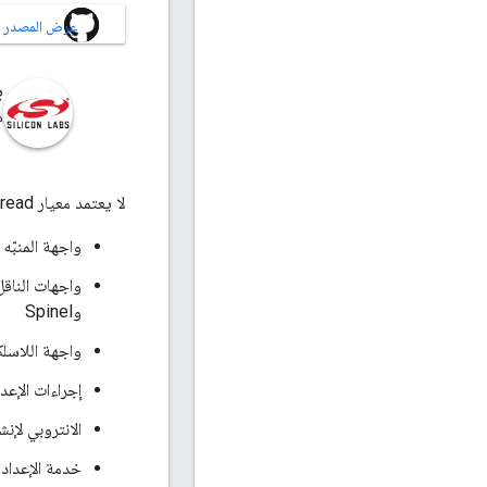
عرض المصدر على B
ب
م
لا يعتمد معيار OpenThread على نظام التشغيل أو المنصة، ويستخدم طبقة تجريدية ضيّقة للمنصة (PAL). يحدِّد PAL ما يلي:
واجهة المنبّه
وSpinel
واجهة اللاسلكي للتوا
إجراءات الإع
الانتروبي لإن
خدمة الإعدادا