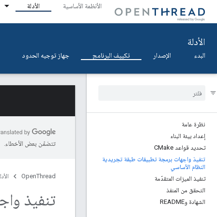
الأنظمة الأساسية
الأدلة
الأدلة
البدء
الإصدار
تكييف البرنامج
جهاز توجيه الحدود
نظرة عامة
إعداد بيئة البناء
تتضمّن بعض الأخطاء.
تحديد قواعد CMake
تنفيذ واجهات برمجة تطبيقات طبقة تجريدية
النظام الأساسي
OpenThread
الأدل
تنفيذ الميزات المتقدّمة
التحقق من المنفذ
تنفيذ واج
الشهادة وREADME