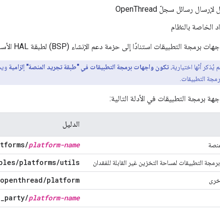
سال رسائل سجلّ OpenThread
اد الخاصة بالنظام
ة التطبيقات استنادًا إلى حزمة دعم الإنشاء (BSP) لطبقة HAL الأساسية.
م يُذكر أنّها اختيارية،
تكون واجهات برمجة التطبيقات في "طبقة تجريد المنصة" إلزامية
ويجب
 برمجة التطبيقات في الأدلة التالية:
الدليل
tforms
/
platform-name
ples
/
platforms
/
utils
رمجة التطبيقات لمساحة التخزين غير القابلة للفقدان
openthread
/
platform
أخرى
d
_
party
/
platform-name