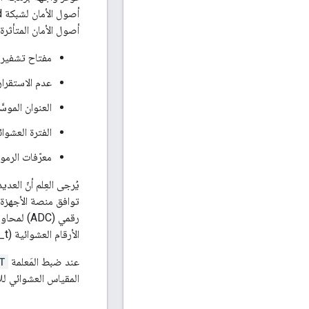
أصول الأمان المتأثرة بوحدة NG
مفتاح تشفير AES CCM العشوائ
عدم الاستقرار
العنوان الموسّ
الفترة العشوائ
معرّفات الرموز
توافق منصة الأجهزة 
رقمي (DC
الأرقام العشوائية (uint32_t).
عند ضبط المَعلمة
T
المقياس العشوائي للأجه