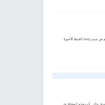
Entro أداة إنشاء أرقام عشوائية حقيقية (TRNG) للطبقة العلوية، والتي تُستخدَم للحفاظ على