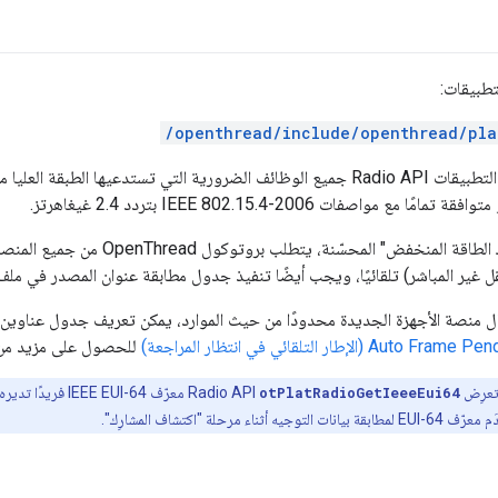
تطبيقات:
/openthread/include/openthread/pla
ع مواصفات IEEE 802.15.4-2006‏ بتردد 2.4 غيغاهرتز.
بسبب ميزة "استهلاك الطاقة المنخفض" المح
نقل غير المباشر) تلقائيًا، ويجب أيضًا تنفيذ جدول مطابقة عنوان المصدر في مل
ال منصة الأجهزة الجديدة محدودًا من حيث الموارد، يمكن تعريف جدول عناوين ال
Auto Fra (الإطار التلقائي في انتظار المراجعة)
للحصول على مزيد من 
تعرِض
otPlatRadioGetIeeeEui64
اء مرحلة "اكتشاف المشارِك".