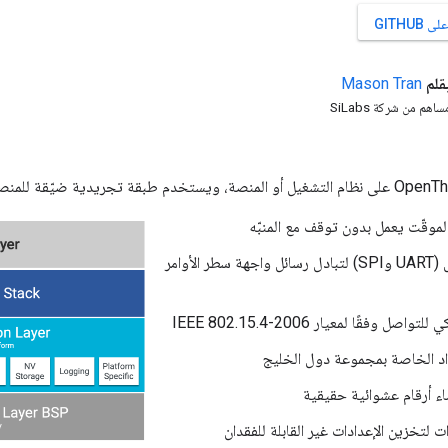
GITHU
قلم
Tran
Mason
ساهم من شركة SiLabs
 لموقّت يعمل بدون توقف مع المنبّه
واجهات الناقل (UART وSPI) لتبادل رسائل واجهة سطر الأوامر
صل وفقًا لمعيار IEEE 802.15.4-2006
داد الخاصة بمجموعة دول الخليج
شاء أرقام عشوائية حقيقية
ت لتخزين الإعدادات غير القابلة للفقدان