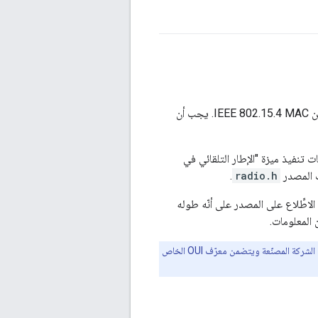
تحدِّد واجهة برمجة التطبيقات Radio API جميع الوظائف الضرورية التي تستدعيها الطبقة العليا من IEEE 802.15.4 MAC. يجب أن
سّنة، يتطلب بروتوكول OpenThread من جميع المنصات تنفيذ ميزة "الإطار التلقائي في
ف المصدر
radio.h
.
اطِّلاع على المصدر على أنّه طوله
المعلومات.
Radio API معرّف IEEE EUI-64 فريدًا تديره الشركة المصنّعة ويتضمن معرّف OUI الخاص