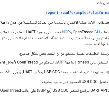
تطبيقات:
/openthread/examples/platforms
لتسلسلية من خلال واجهة UART.
OpenThre
CLI
و
NCP
تعتمد على واجهة UART للت
طبيقات UART هو اختياري. ومع ذلك، حتى إذا كنت لا تخطّط لاستخدام هذه الإضافات على 
دامها لعدة أسباب:
رمجة التطبيقات مفيدة للتحقّق من أنّ المنفذ يعمل بشكل صحيح.
للتحكّم في OpenThread لأغراض الاختبار والاعتماد.
يح استخدام وحدة USB CDC بدلاً من UART، يُرجى التأكّد مما يلي:
يح على جانب المضيف
الّ نفسها.