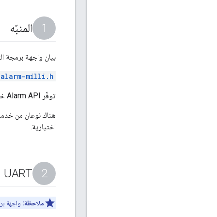
المنبّه
بيان واجهة برمجة ال
alarm-milli.h
توفّر Alarm API خدمات أساسية للتوقيت والتنبيهات لتنفيذ وظائف الموقّت في الطبقة العليا.
هناك نوعان من خدما
اختيارية.
UART
ملاحظة:
واجهة برم