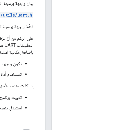
بيان واجهة برمجة ال
/utils/uart.h
تنفِّذ واجهة برمجة تطبيقات UART عملية الاتصال الأساسية بين المنافذ ا
على الرغم من أنّ الإضافات ad
الت
بإضافة إمكانية استخ
تكون واجهة ب
تستخدم أداة التشغيل الآلي Harness واجهة UART 
إذا كانت منصة الأجهزة المستهدَفة تت
تثبيت برنامج تشغيل USB CDC الصح
استبدِل تنفيذ UART API ببرنامج تشغيل USB CDC (مع BSP) على جانب OpenThread، باستخدام نماذج الدو