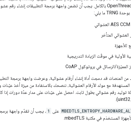
أصول الأمان لشبكة OpenThread بالكامل. يجب أن تضمن واجهة برمجة التطبيقات إنش
TR ما يلي:
ي
 العشوائي المتأخر
َع للأجهزة
ية الأولية في موقّت الزيادة التدريجية
 المميّزة/الرسائل في بروتوكول CoAP
المستهدفة مع مولد الأرقام العشوائية، ننصحك بالاستفادة من ميزة أخذ عيّنات و
A) لمحاولة توليد رقم عشوائي بطول ثابت. احصل على عيّنات على مدار عدّة دورات إذا
MBEDTLS_ENTROPY_HARDWARE_AL
على
1
، يجب أن تقدّم واجهة برمجة
زة المستخدَم في مكتبة mbedTLS.