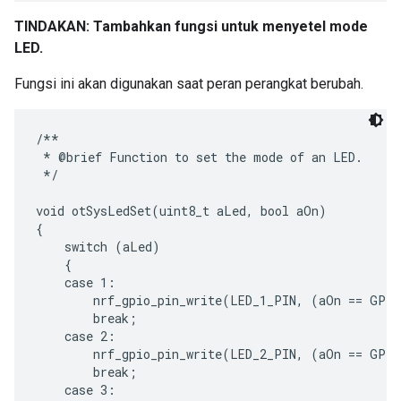
TINDAKAN: Tambahkan fungsi untuk menyetel mode
LED.
Fungsi ini akan digunakan saat peran perangkat berubah.
/**

 * @brief Function to set the mode of an LED.

 */

void otSysLedSet(uint8_t aLed, bool aOn)

{

    switch (aLed)

    {

    case 1:

        nrf_gpio_pin_write(LED_1_PIN, (aOn == GPIO
        break;

    case 2:

        nrf_gpio_pin_write(LED_2_PIN, (aOn == GPIO
        break;

    case 3:
