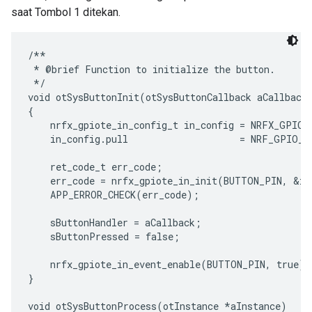
saat Tombol 1 ditekan.
/**

 * @brief Function to initialize the button.

 */

void otSysButtonInit(otSysButtonCallback aCallback)
{

    nrfx_gpiote_in_config_t in_config = NRFX_GPIOT
    in_config.pull                    = NRF_GPIO_P
    ret_code_t err_code;

    err_code = nrfx_gpiote_in_init(BUTTON_PIN, &in_
    APP_ERROR_CHECK(err_code);

    sButtonHandler = aCallback;

    sButtonPressed = false;

    nrfx_gpiote_in_event_enable(BUTTON_PIN, true);

}

void otSysButtonProcess(otInstance *aInstance)
