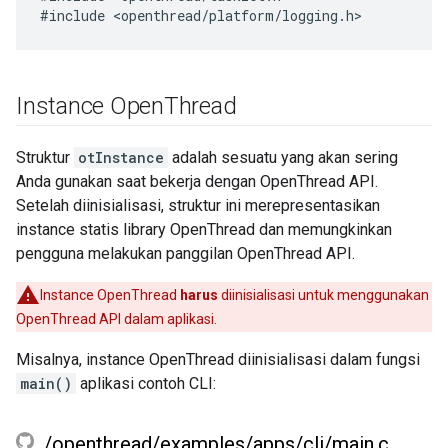
Instance Open
Thread
Struktur
otInstance
adalah sesuatu yang akan sering
Anda gunakan saat bekerja dengan OpenThread API.
Setelah diinisialisasi, struktur ini merepresentasikan
instance statis library OpenThread dan memungkinkan
pengguna melakukan panggilan OpenThread API.
Instance OpenThread
harus
diinisialisasi untuk menggunakan
OpenThread API dalam aplikasi.
Misalnya, instance OpenThread diinisialisasi dalam fungsi
main()
aplikasi contoh CLI:
.
/
openthread
/
examples
/
apps
/
cli
/
main
.
c