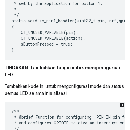
 * set by the application for button 1.

 *

 */

static void in_pin1_handler(uint32_t pin, nrf_gpiot
{

    OT_UNUSED_VARIABLE(pin);

    OT_UNUSED_VARIABLE(action);

    sButtonPressed = true;

TINDAKAN: Tambahkan fungsi untuk mengonfigurasi
LED.
Tambahkan kode ini untuk mengonfigurasi mode dan status
semua LED selama inisialisasi.
/**

 * @brief Function for configuring: PIN_IN pin for 
 * and configures GPIOTE to give an interrupt on pi
 */
