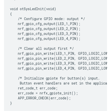
void otSysLedInit(void)

{

    /* Configure GPIO mode: output */

    nrf_gpio_cfg_output(LED_1_PIN);

    nrf_gpio_cfg_output(LED_2_PIN);

    nrf_gpio_cfg_output(LED_3_PIN);

    nrf_gpio_cfg_output(LED_4_PIN);

    /* Clear all output first */

    nrf_gpio_pin_write(LED_1_PIN, GPIO_LOGIC_LOW);
    nrf_gpio_pin_write(LED_2_PIN, GPIO_LOGIC_LOW);
    nrf_gpio_pin_write(LED_3_PIN, GPIO_LOGIC_LOW);
    nrf_gpio_pin_write(LED_4_PIN, GPIO_LOGIC_LOW);
    /* Initialize gpiote for button(s) input.

     Button event handlers are set in the applicati
    ret_code_t err_code;

    err_code = nrfx_gpiote_init();

    APP_ERROR_CHECK(err_code);
