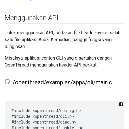
Menggunakan API
Untuk menggunakan API, sertakan file header-nya di salah
satu file aplikasi Anda. Kemudian, panggil fungsi yang
diinginkan.
Misalnya, aplikasi contoh CLI yang disertakan dengan
OpenThread menggunakan header API berikut:
.
/
openthread
/
examples
/
apps
/
cli
/
main
.
c
#include <openthread/config.h>

#include <openthread/cli.h>

#include <openthread/diag.h>

#include <openthread/tasklet.h>
