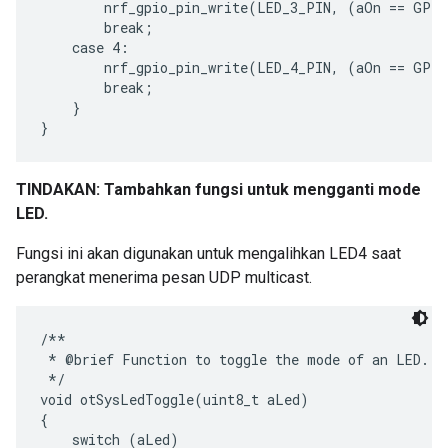
        nrf_gpio_pin_write(LED_3_PIN, (aOn == GPIO
        break;

    case 4:

        nrf_gpio_pin_write(LED_4_PIN, (aOn == GPIO
        break;

    }

TINDAKAN: Tambahkan fungsi untuk mengganti mode
LED.
Fungsi ini akan digunakan untuk mengalihkan LED4 saat
perangkat menerima pesan UDP multicast.
/**

 * @brief Function to toggle the mode of an LED.

 */

void otSysLedToggle(uint8_t aLed)

{

    switch (aLed)
