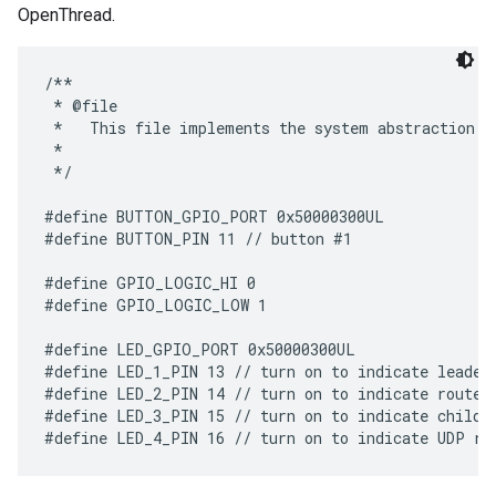
OpenThread.
/**

 * @file

 *   This file implements the system abstraction f
 *

 */

#define BUTTON_GPIO_PORT 0x50000300UL

#define BUTTON_PIN 11 // button #1

#define GPIO_LOGIC_HI 0

#define GPIO_LOGIC_LOW 1

#define LED_GPIO_PORT 0x50000300UL

#define LED_1_PIN 13 // turn on to indicate leader 
#define LED_2_PIN 14 // turn on to indicate router 
#define LED_3_PIN 15 // turn on to indicate child r