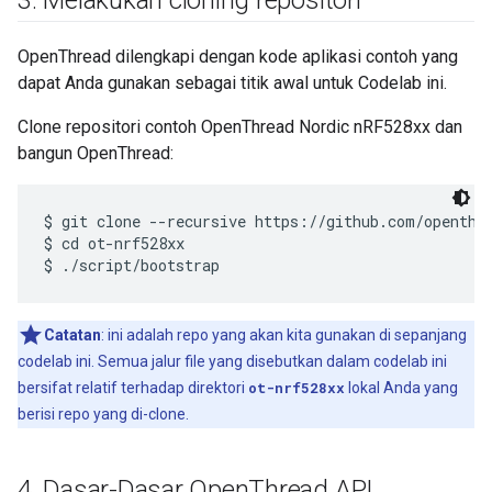
OpenThread dilengkapi dengan kode aplikasi contoh yang
dapat Anda gunakan sebagai titik awal untuk Codelab ini.
Clone repositori contoh OpenThread Nordic nRF528xx dan
bangun OpenThread:
$ git clone --recursive https://github.com/openthre
$ cd ot-nrf528xx

Catatan
: ini adalah repo yang akan kita gunakan di sepanjang
codelab ini. Semua jalur file yang disebutkan dalam codelab ini
bersifat relatif terhadap direktori
ot-nrf528xx
lokal Anda yang
berisi repo yang di-clone.
4
.
Dasar-Dasar Open
Thread API