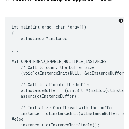
int main(int argc, char *argv[])

{

    otInstance *instance

...

#if OPENTHREAD_ENABLE_MULTIPLE_INSTANCES

    // Call to query the buffer size

    (void)otInstanceInit(NULL, &otInstanceBufferLe
    // Call to allocate the buffer

    otInstanceBuffer = (uint8_t *)malloc(otInstance
    assert(otInstanceBuffer);

    // Initialize OpenThread with the buffer

    instance = otInstanceInit(otInstanceBuffer, &ot
#else

    instance = otInstanceInitSingle();
