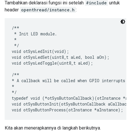
Tambahkan deklarasi fungsi ini setelah
#include
untuk
header
openthread/instance.h
:
/**

 * Init LED module.

 *

 */

void otSysLedInit(void);

void otSysLedSet(uint8_t aLed, bool aOn);

void otSysLedToggle(uint8_t aLed);

/**

* A callback will be called when GPIO interrupts oc
*

*/

typedef void (*otSysButtonCallback)(otInstance *aIn
void otSysButtonInit(otSysButtonCallback aCallback)
Kita akan menerapkannya di langkah berikutnya.