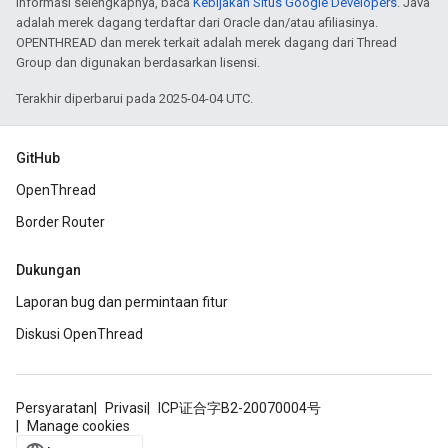
informasi selengkapnya, baca
Kebijakan Situs Google Developers
. Java
adalah merek dagang terdaftar dari Oracle dan/atau afiliasinya.
OPENTHREAD dan merek terkait adalah merek dagang dari Thread
Group dan digunakan berdasarkan lisensi.
Terakhir diperbarui pada 2025-04-04 UTC.
GitHub
OpenThread
Border Router
Dukungan
Laporan bug dan permintaan fitur
Diskusi OpenThread
Persyaratan
Privasi
ICP证合字B2-20070004号
Manage cookies