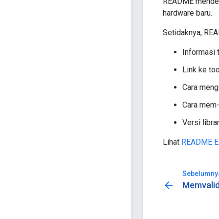
README mendetai
hardware baru.
Setidaknya, RE
Informasi 
Link ke to
Cara mengo
Cara mem-b
Versi libra
Lihat
README E
Sebelumny
arrow_back
Memvalid