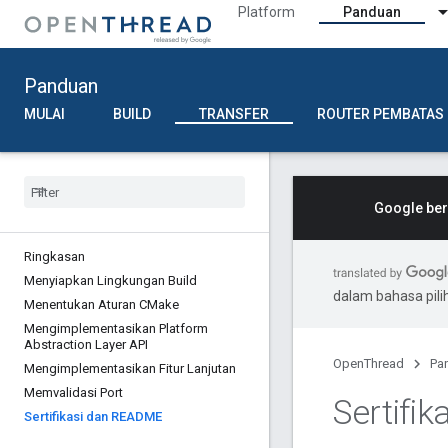
Platform
Panduan
Panduan
MULAI
BUILD
TRANSFER
ROUTER PEMBATAS
Google ber
Ringkasan
Menyiapkan Lingkungan Build
dalam bahasa pil
Menentukan Aturan CMake
Mengimplementasikan Platform
Abstraction Layer API
OpenThread
Pa
Mengimplementasikan Fitur Lanjutan
Memvalidasi Port
Sertifi
Sertifikasi dan README