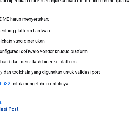
l diperlukan untuk menunjukkan cara mem-build dan menjalank
ADME harus menyertakan:
tentang platform hardware
olchain yang diperlukan
nfigurasi software vendor khusus platform
uild dan mem-flash biner ke platform
ry dan toolchain yang digunakan untuk validasi port
FR32
untuk mengetahui contohnya.
a
asi Port