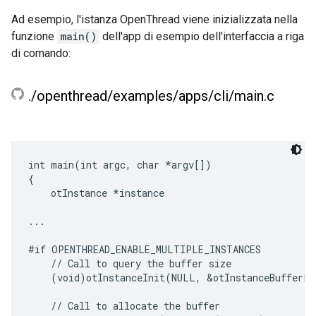
Ad esempio, l'istanza OpenThread viene inizializzata nella
funzione
main()
dell'app di esempio dell'interfaccia a riga
di comando:
.
/
openthread
/
examples
/
apps
/
cli
/
main
.
c
int main(int argc, char *argv[])

{

    otInstance *instance

...

#if OPENTHREAD_ENABLE_MULTIPLE_INSTANCES

    // Call to query the buffer size

    (void)otInstanceInit(NULL, &otInstanceBufferLe
    // Call to allocate the buffer
