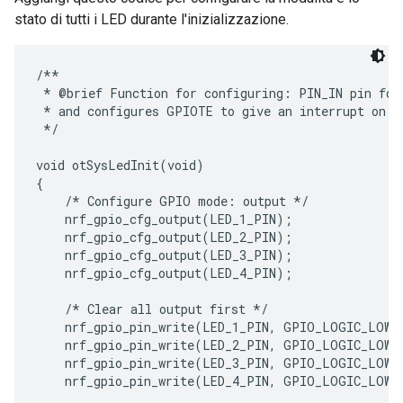
stato di tutti i LED durante l'inizializzazione.
/**

 * @brief Function for configuring: PIN_IN pin for 
 * and configures GPIOTE to give an interrupt on pi
 */

void otSysLedInit(void)

{

    /* Configure GPIO mode: output */

    nrf_gpio_cfg_output(LED_1_PIN);

    nrf_gpio_cfg_output(LED_2_PIN);

    nrf_gpio_cfg_output(LED_3_PIN);

    nrf_gpio_cfg_output(LED_4_PIN);

    /* Clear all output first */

    nrf_gpio_pin_write(LED_1_PIN, GPIO_LOGIC_LOW);
    nrf_gpio_pin_write(LED_2_PIN, GPIO_LOGIC_LOW);
    nrf_gpio_pin_write(LED_3_PIN, GPIO_LOGIC_LOW);
    nrf_gpio_pin_write(LED_4_PIN, GPIO_LOGIC_LOW);