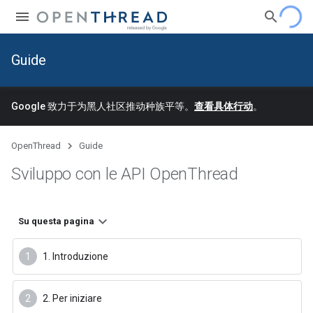
Guide
Google 致力于为黑人社区推动种族平等。
查看具体行动
。
OpenThread
Guide
Sviluppo con le API Open
Thread
Su questa pagina
1. Introduzione
2. Per iniziare