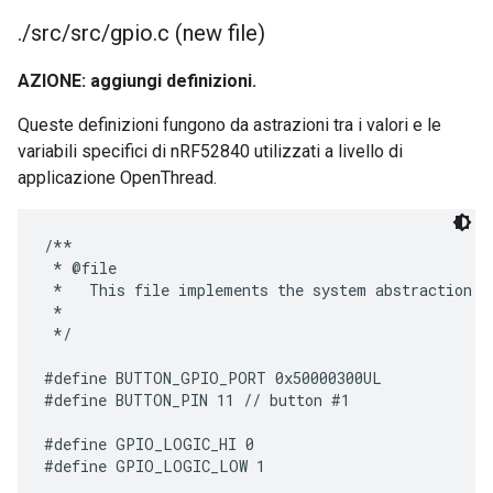
.
/
src
/
src
/
gpio
.
c (new file)
AZIONE: aggiungi definizioni.
Queste definizioni fungono da astrazioni tra i valori e le
variabili specifici di nRF52840 utilizzati a livello di
applicazione OpenThread.
/**

 * @file

 *   This file implements the system abstraction f
 *

 */

#define BUTTON_GPIO_PORT 0x50000300UL

#define BUTTON_PIN 11 // button #1

#define GPIO_LOGIC_HI 0

#define GPIO_LOGIC_LOW 1
