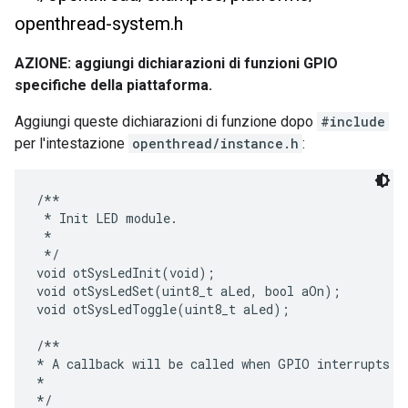
openthread-system
.
h
AZIONE: aggiungi dichiarazioni di funzioni GPIO
specifiche della piattaforma.
Aggiungi queste dichiarazioni di funzione dopo
#include
per l'intestazione
openthread/instance.h
:
/**

 * Init LED module.

 *

 */

void otSysLedInit(void);

void otSysLedSet(uint8_t aLed, bool aOn);

void otSysLedToggle(uint8_t aLed);

/**

* A callback will be called when GPIO interrupts oc
*

*/
