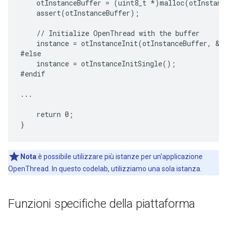
    otInstanceBuffer = (uint8_t *)malloc(otInstance
    assert(otInstanceBuffer);

    // Initialize OpenThread with the buffer

    instance = otInstanceInit(otInstanceBuffer, &ot
#else

    instance = otInstanceInitSingle();

#endif

...

    return 0;

Nota
:è possibile utilizzare più istanze per un'applicazione
OpenThread. In questo codelab, utilizziamo una sola istanza.
Funzioni specifiche della piattaforma