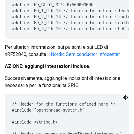
#define LED_GPIO_PORT 0x50000300UL

#define LED_1_PIN 13 // turn on to indicate leader 
#define LED_2_PIN 14 // turn on to indicate router 
#define LED_3_PIN 15 // turn on to indicate child r
Per ulteriori informazioni sui pulsanti e sui LED di
nRF52840, consulta il
Nordic Semiconductor Infocenter
.
AZIONE: aggiungi intestazioni incluse.
Successivamente, aggiungi le inclusioni di intestazione
necessarie per la funzionalità GPIO.
/* Header for the functions defined here */

#include "openthread-system.h"

#include <string.h>

/* Header to access an OpenThread instance */
