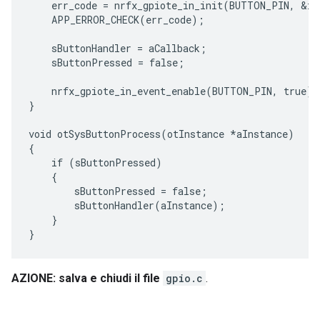
    err_code = nrfx_gpiote_in_init(BUTTON_PIN, &in_
    APP_ERROR_CHECK(err_code);

    sButtonHandler = aCallback;

    sButtonPressed = false;

    nrfx_gpiote_in_event_enable(BUTTON_PIN, true);

}

void otSysButtonProcess(otInstance *aInstance)

{

    if (sButtonPressed)

    {

        sButtonPressed = false;

        sButtonHandler(aInstance);

    }

AZIONE: salva e chiudi il file
gpio.c
.