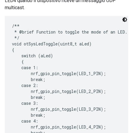
LED4 quando il dispositivo riceve un messaggio UDP
multicast.
/**

 * @brief Function to toggle the mode of an LED.

 */

void otSysLedToggle(uint8_t aLed)

{

    switch (aLed)

    {

    case 1:

        nrf_gpio_pin_toggle(LED_1_PIN);

        break;

    case 2:

        nrf_gpio_pin_toggle(LED_2_PIN);

        break;

    case 3:

        nrf_gpio_pin_toggle(LED_3_PIN);

        break;

    case 4:

        nrf_gpio_pin_toggle(LED_4_PIN);

        break;
