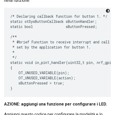
nella funzione.
/* Declaring callback function for button 1. */

static otSysButtonCallback sButtonHandler;

static bool                sButtonPressed;

/**

 * @brief Function to receive interrupt and call ba
 * set by the application for button 1.

 *

 */

static void in_pin1_handler(uint32_t pin, nrf_gpiot
{

    OT_UNUSED_VARIABLE(pin);

    OT_UNUSED_VARIABLE(action);

    sButtonPressed = true;

AZIONE: aggiungi una funzione per configurare i LED.
Aggiungi questo codice per configurare la modalità e lo