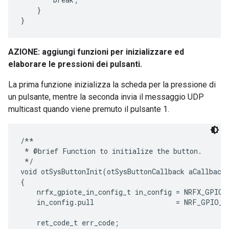
    }

AZIONE: aggiungi funzioni per inizializzare ed
elaborare le pressioni dei pulsanti.
La prima funzione inizializza la scheda per la pressione di
un pulsante, mentre la seconda invia il messaggio UDP
multicast quando viene premuto il pulsante 1.
/**

 * @brief Function to initialize the button.

 */

void otSysButtonInit(otSysButtonCallback aCallback)
{

    nrfx_gpiote_in_config_t in_config = NRFX_GPIOT
    in_config.pull                    = NRF_GPIO_P
    ret_code_t err_code;
