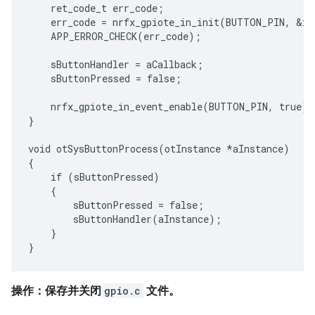
    ret_code_t err_code;

    err_code = nrfx_gpiote_in_init(BUTTON_PIN, &in_
    APP_ERROR_CHECK(err_code);

    sButtonHandler = aCallback;

    sButtonPressed = false;

    nrfx_gpiote_in_event_enable(BUTTON_PIN, true);

}

void otSysButtonProcess(otInstance *aInstance)

{

    if (sButtonPressed)

    {

        sButtonPressed = false;

        sButtonHandler(aInstance);

    }

操作：保存并关闭
gpio.c
文件。