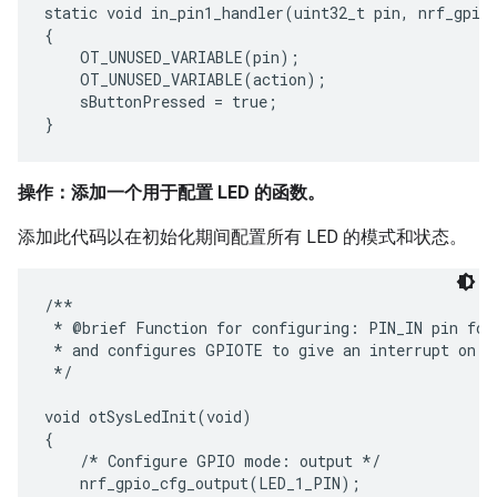
static void in_pin1_handler(uint32_t pin, nrf_gpiot
{

    OT_UNUSED_VARIABLE(pin);

    OT_UNUSED_VARIABLE(action);

    sButtonPressed = true;

操作：添加一个用于配置 LED 的函数。
添加此代码以在初始化期间配置所有 LED 的模式和状态。
/**

 * @brief Function for configuring: PIN_IN pin for 
 * and configures GPIOTE to give an interrupt on pi
 */

void otSysLedInit(void)

{

    /* Configure GPIO mode: output */

    nrf_gpio_cfg_output(LED_1_PIN);
