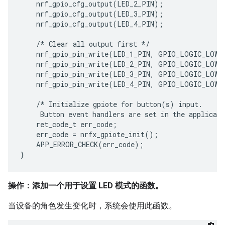
    nrf_gpio_cfg_output(LED_2_PIN);

    nrf_gpio_cfg_output(LED_3_PIN);

    nrf_gpio_cfg_output(LED_4_PIN);

    /* Clear all output first */

    nrf_gpio_pin_write(LED_1_PIN, GPIO_LOGIC_LOW);
    nrf_gpio_pin_write(LED_2_PIN, GPIO_LOGIC_LOW);
    nrf_gpio_pin_write(LED_3_PIN, GPIO_LOGIC_LOW);
    nrf_gpio_pin_write(LED_4_PIN, GPIO_LOGIC_LOW);
    /* Initialize gpiote for button(s) input.

     Button event handlers are set in the applicati
    ret_code_t err_code;

    err_code = nrfx_gpiote_init();

    APP_ERROR_CHECK(err_code);

操作：添加一个用于设置 LED 模式的函数。
当设备的角色发生变化时，系统会使用此函数。