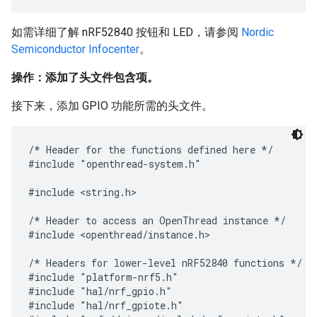
如需详细了解 nRF52840 按钮和 LED，请参阅
Nordic
Semiconductor Infocenter
。
操作：添加了头文件包含项。
接下来，添加 GPIO 功能所需的头文件。
/* Header for the functions defined here */

#include "openthread-system.h"

#include <string.h>

/* Header to access an OpenThread instance */

#include <openthread/instance.h>

/* Headers for lower-level nRF52840 functions */

#include "platform-nrf5.h"

#include "hal/nrf_gpio.h"

#include "hal/nrf_gpiote.h"
