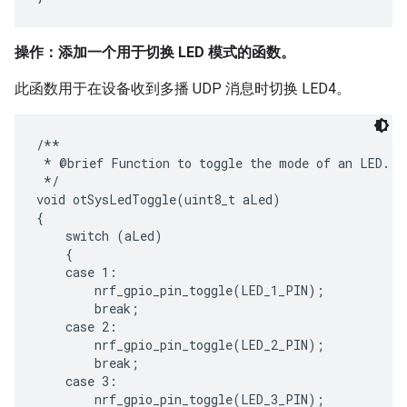
操作：添加一个用于切换 LED 模式的函数。
此函数用于在设备收到多播 UDP 消息时切换 LED4。
/**

 * @brief Function to toggle the mode of an LED.

 */

void otSysLedToggle(uint8_t aLed)

{

    switch (aLed)

    {

    case 1:

        nrf_gpio_pin_toggle(LED_1_PIN);

        break;

    case 2:

        nrf_gpio_pin_toggle(LED_2_PIN);

        break;

    case 3:

        nrf_gpio_pin_toggle(LED_3_PIN);
