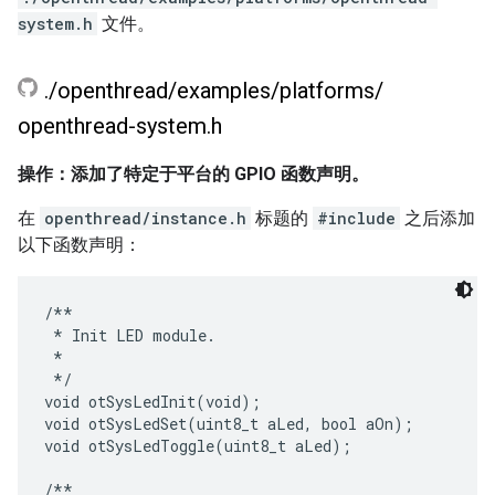
system.h
文件。
.
/
openthread
/
examples
/
platforms
/
openthread-system
.
h
操作：添加了特定于平台的 GPIO 函数声明。
在
openthread/instance.h
标题的
#include
之后添加
以下函数声明：
/**

 * Init LED module.

 *

 */

void otSysLedInit(void);

void otSysLedSet(uint8_t aLed, bool aOn);

void otSysLedToggle(uint8_t aLed);

/**
