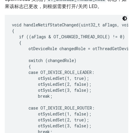
果该标志已更改，则根据需要打开/关闭 LED。
void handleNetifStateChanged(uint32_t aFlags, void 
{

   if ((aFlags & OT_CHANGED_THREAD_ROLE) != 0)

   {

       otDeviceRole changedRole = otThreadGetDevice
       switch (changedRole)

       {

       case OT_DEVICE_ROLE_LEADER:

           otSysLedSet(1, true);

           otSysLedSet(2, false);

           otSysLedSet(3, false);

           break;

       case OT_DEVICE_ROLE_ROUTER:

           otSysLedSet(1, false);

           otSysLedSet(2, true);

           otSysLedSet(3, false);

           break;
