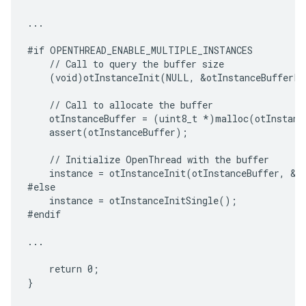
...

#if OPENTHREAD_ENABLE_MULTIPLE_INSTANCES

    // Call to query the buffer size

    (void)otInstanceInit(NULL, &otInstanceBufferLe
    // Call to allocate the buffer

    otInstanceBuffer = (uint8_t *)malloc(otInstance
    assert(otInstanceBuffer);

    // Initialize OpenThread with the buffer

    instance = otInstanceInit(otInstanceBuffer, &ot
#else

    instance = otInstanceInitSingle();

#endif

...

    return 0;
