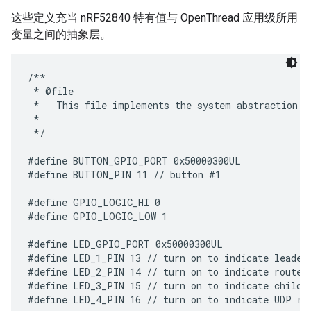
这些定义充当 nRF52840 特有值与 OpenThread 应用级所用
变量之间的抽象层。
/**

 * @file

 *   This file implements the system abstraction f
 *

 */

#define BUTTON_GPIO_PORT 0x50000300UL

#define BUTTON_PIN 11 // button #1

#define GPIO_LOGIC_HI 0

#define GPIO_LOGIC_LOW 1

#define LED_GPIO_PORT 0x50000300UL

#define LED_1_PIN 13 // turn on to indicate leader 
#define LED_2_PIN 14 // turn on to indicate router 
#define LED_3_PIN 15 // turn on to indicate child r