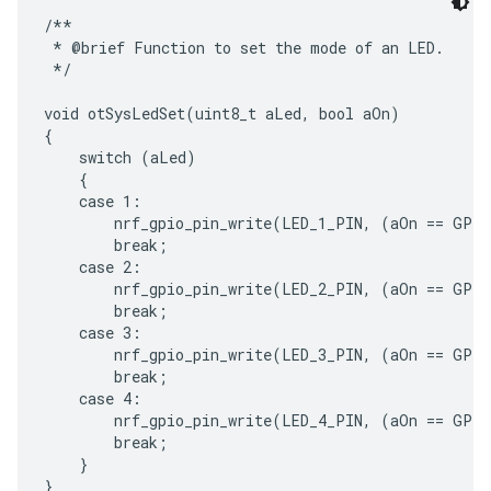
/**

 * @brief Function to set the mode of an LED.

 */

void otSysLedSet(uint8_t aLed, bool aOn)

{

    switch (aLed)

    {

    case 1:

        nrf_gpio_pin_write(LED_1_PIN, (aOn == GPIO
        break;

    case 2:

        nrf_gpio_pin_write(LED_2_PIN, (aOn == GPIO
        break;

    case 3:

        nrf_gpio_pin_write(LED_3_PIN, (aOn == GPIO
        break;

    case 4:

        nrf_gpio_pin_write(LED_4_PIN, (aOn == GPIO
        break;

    }
