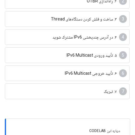
۲. راه‌اندازی OTBR
۳. ساخت و فلش کردن دستگاه‌های Thread
۴. در آدرس چندپخشی IPv6 مشترک شوید
۵. تأیید ورودی IPv6 Multicast
۶. تأیید خروجی IPv6 Multicast
۷. تبریک
درباره این CODELAB