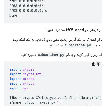
ff02:0:0:0:0:0:0:1

ff03:0:0:0:0:0:0:1

ff03:0:0:0:0:0:0:fc

در لپ‌تاپ در ff05::abcd مشترک شوید:
برای اشتراک در یک آدرس چندپخشی روی لپ‌تاپ، به یک اسکریپت
پایتون
subscribe6.py
نیاز داریم.
کد زیر را کپی کرده و با نام
subscribe6.py
ذخیره کنید:
import
ctypes
import
ctypes.util
import
socket
import
struct
import
sys
libc
=
ctypes
.
CDLL
(
ctypes
.
util
.
find_library
(
'c'
))
ifname
,
group
=
sys
.
argv
[
1
:]