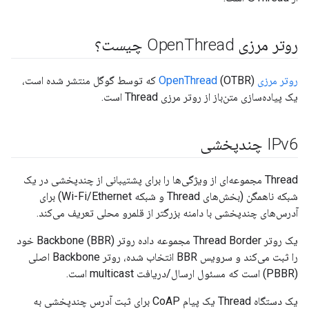
روتر مرزی Open
Thread چیست؟
روتر مرزی OpenThread
(OTBR) که توسط گوگل منتشر شده است،
یک پیاده‌سازی متن‌باز از روتر مرزی Thread است.
IPv6 چندپخشی
Thread مجموعه‌ای از ویژگی‌ها را برای پشتیبانی از چندپخشی در یک
شبکه ناهمگن (بخش‌های Thread و شبکه Wi-Fi/Ethernet) برای
آدرس‌های چندپخشی با دامنه بزرگتر از قلمرو محلی تعریف می‌کند.
یک روتر Thread Border مجموعه داده روتر Backbone (BBR) خود
را ثبت می‌کند و سرویس BBR انتخاب شده، روتر Backbone اصلی
(PBBR) است که مسئول ارسال/دریافت multicast است.
یک دستگاه Thread یک پیام CoAP برای ثبت آدرس چندپخشی به