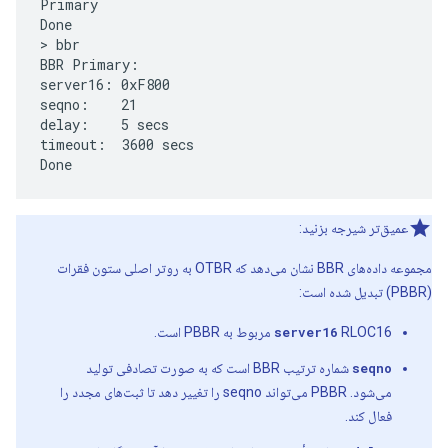
Primary

Done

> bbr

BBR Primary:

server16: 0xF800

seqno:    21

delay:    5 secs

timeout:  3600 secs

عمیق‌تر شیرجه بزنید:
مجموعه داده‌های BBR نشان می‌دهد که OTBR به روتر اصلی ستون فقرات
(PBBR) تبدیل شده است:
RLOC16 مربوط به PBBR است.
server16
seqno
شماره ترتیب BBR است که به صورت تصادفی تولید
می‌شود. PBBR می‌تواند seqno را تغییر دهد تا ثبت‌های مجدد را
فعال کند.