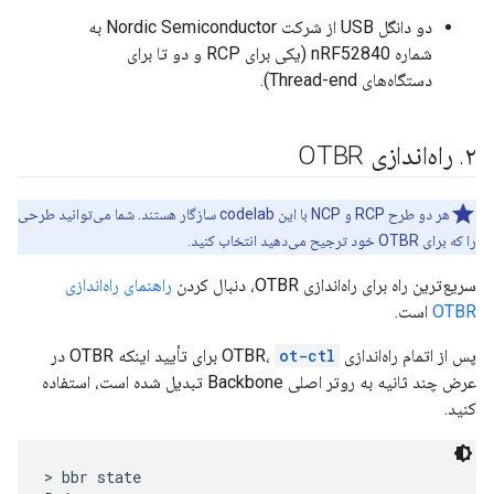
دو دانگل USB از شرکت Nordic Semiconductor به
شماره nRF52840 (یکی برای RCP و دو تا برای
دستگاه‌های Thread-end).
۲
.
راه‌اندازی OTBR
هر دو طرح RCP و NCP با این codelab سازگار هستند. شما می‌توانید طرحی
را که برای OTBR خود ترجیح می‌دهید انتخاب کنید.
سریع‌ترین راه برای راه‌اندازی OTBR، دنبال کردن
راهنمای راه‌اندازی
OTBR
است.
پس از اتمام راه‌اندازی OTBR،
ot-ctl
برای تأیید اینکه OTBR در
عرض چند ثانیه به روتر اصلی Backbone تبدیل شده است، استفاده
کنید.
> bbr state
