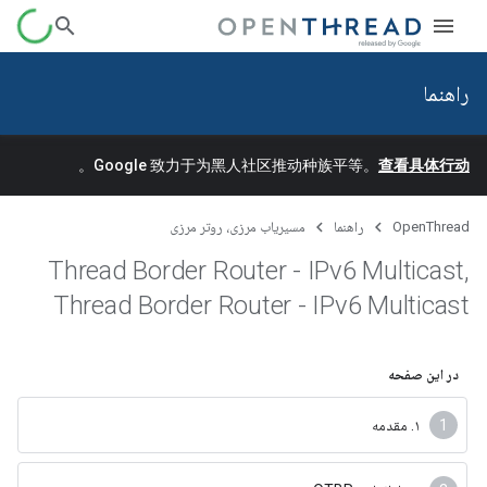
راهنما
。
Google 致力于为黑人社区推动种族平等。
查看具体行动
OpenThread
راهنما
مسیریاب مرزی، روتر مرزی
Thread Border Router - IPv6 Multicast
,
Thread Border Router - IPv6 Multicast
در این صفحه
۱. مقدمه