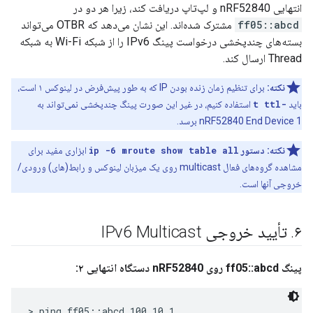
انتهایی nRF52840 و لپ‌تاپ دریافت کند، زیرا هر دو در
ff05::abcd
مشترک شده‌اند. این نشان می‌دهد که OTBR می‌تواند
بسته‌های چندپخشی درخواست پینگ IPv6 را از شبکه Wi-Fi به شبکه
Thread ارسال کند.
نکته:
برای تنظیم زمان زنده بودن IP که به طور پیش‌فرض در لینوکس ۱ است،
باید
-t ttl
استفاده کنیم، در غیر این صورت پینگ چندپخشی نمی‌تواند به
nRF52840 End Device 1 برسد.
نکته: دستور
ip -6 mroute show table all
ابزاری مفید برای
مشاهده گروه‌های فعال multicast روی یک میزبان لینوکس و رابط(های) ورودی/
خروجی آنها است.
۶
.
تأیید خروجی IPv6 Multicast
پینگ ff05::abcd روی nRF52840 دستگاه انتهایی ۲:
> ping ff05::abcd 100 10 1
