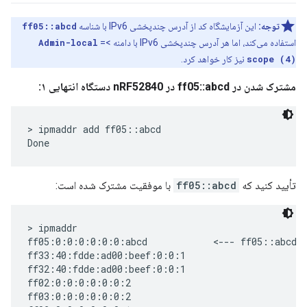
توجه:
این آزمایشگاه کد از آدرس چندپخشی IPv6 با شناسه
ff05::abcd
استفاده می‌کند، اما هر آدرس چندپخشی IPv6 با دامنه >=
Admin-local
scope (4)
نیز کار خواهد کرد.
مشترک شدن در ff05::abcd در nRF52840 دستگاه انتهایی ۱:
> ipmaddr add ff05::abcd

تأیید کنید که
ff05::abcd
با موفقیت مشترک شده است:
> ipmaddr

ff05:0:0:0:0:0:0:abcd            <--- ff05::abcd s
ff33:40:fdde:ad00:beef:0:0:1

ff32:40:fdde:ad00:beef:0:0:1

ff02:0:0:0:0:0:0:2

ff03:0:0:0:0:0:0:2
