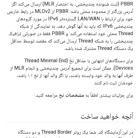
PBBR (ثبت شنونده چندپخشی، به اختصار MLR) ارسال می‌کند اگر
آدرس بزرگتر از محدوده محلی باشد. PBBR از MLDv2 در رابط خارجی
خود برای ارتباط با LAN/WAN گسترده‌تر IPv6 در مورد گروه‌های
چندپخشی IPv6 که باید به آنها گوش دهد، به نمایندگی از شبکه
Thread محلی خود استفاده می‌کند. و PBBR فقط در صورتی ترافیک
چندپخشی را به شبکه Thread ارسال می‌کند که مقصد توسط حداقل
یک دستگاه Thread مشترک شده باشد.
برای دستگاه‌های انتهایی با حداقل نخ (Thread Minimal End
Devices)، ممکن است برای تجمیع آدرس چندپخشی و انجام MLR از
طرف آنها به والد خود وابسته باشند، یا اگر والد آنها از نخ ۱.۱ باشد،
خودشان ثبت نام کنند.
برای جزئیات بیشتر، لطفاً به
مشخصات نخ
مراجعه کنید.
آنچه خواهید ساخت
در این آزمایشگاه کد، شما یک روتر Thread Border و دو دستگاه