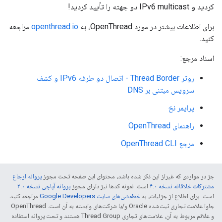
کردید و IPv6 multicast دو جهته را تأیید کردید!
برای اطلاعات بیشتر در مورد OpenThread، به
openthread.io
مراجعه
کنید.
اسناد مرجع:
روتر Thread Border - اتصال دو طرفه IPv6 و کشف
سرویس مبتنی بر DNS
پرایمر نخ
راهنمای OpenThread
مرجع OpenThread CLI
جز در مواردی که غیراز این ذکر شده باشد، محتوای این صفحه تحت مجوز
پروانه ارجاع
مشترکات خلاقانه نسخه ۴.۰
است. نمونه کدها نیز دارای مجوز
پروانه آپاچی نسخه ۲.۰
است. برای اطلاع از جزئیات، به
خطمشی‌های سایت Google Developers‏
مراجعه کنید.
جاوا علامت تجاری ثبت‌شده Oracle و/یا شرکت‌های وابسته به آن است. ‫OpenThread
و علائم مربوط به آن، علامت‌های تجاری Thread Group هستند و تحت پروانه استفاده