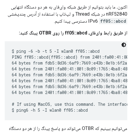
اکنون، ما باید بتوانیم از طریق شبکه وای‌فای به هر دو دستگاه انتهایی
nRF52840 در شبکه Thread و لپ‌تاپ با استفاده از آدرس چندپخشی
ff05::abcd
IPv6
دسترسی پیدا کنیم.
از طریق رابط وای‌فای، ff05::abcd را روی OTBR پینگ کنید:
$ ping -6 -b -t 5 -I wlan0 ff05::abcd

PING ff05::abcd(ff05::abcd) from 2401:fa00:41:801:
64 bytes from fdb5:8d36:6af9:7669:e43b:8e1b:6f2a:b
64 bytes from 2401:fa00:41:801:8c09:1765:4ba8:48e8
64 bytes from fdb5:8d36:6af9:7669:e43b:8e1b:6f2a:b
64 bytes from 2401:fa00:41:801:8c09:1765:4ba8:48e8
64 bytes from fdb5:8d36:6af9:7669:e43b:8e1b:6f2a:b
64 bytes from 2401:fa00:41:801:8c09:1765:4ba8:48e8
# If using MacOS, use this command. The interface i
می‌توانیم ببینیم که OTBR می‌تواند دو پاسخ پینگ را از هر دو دستگاه