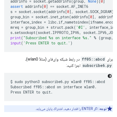
addrinfo
=
socket
.
getaddrinfo
(
group
,
None
)[
0
]
assert
addrinfo
[
0
]
==
socket
.
AF_INET6
s
=
socket
.
socket
(
addrinfo
[
0
],
socket
.
SOCK_DGRAM
)
group_bin
=
socket
.
inet_pton
(
addrinfo
[
0
],
addrinfo
interface_index
=
libc
.
if_nametoindex
(
ifname
.
encod
mreq
=
group_bin
+
struct
.
pack
(
'@I'
,
interface_ind
s
.
setsockopt
(
socket
.
IPPROTO_IPV6
,
socket
.
IPV6_JOI
print
(
"Subscribed 
%s
 on interface 
%s
."
%
(
group
,
input
(
'Press ENTER to quit.'
)
برای
ff05::abcd
در رابط شبکه وای‌فای (مثلاً wlan0)،
subscribe6.py
اجرا کنید:
$ sudo python3 subscribe6.py wlan0 ff05::abcd

Subscribed ff05::abcd on interface wlan0.

توجه:
اگر ENTER را فشار دهید، اشتراک پایان می‌یابد.