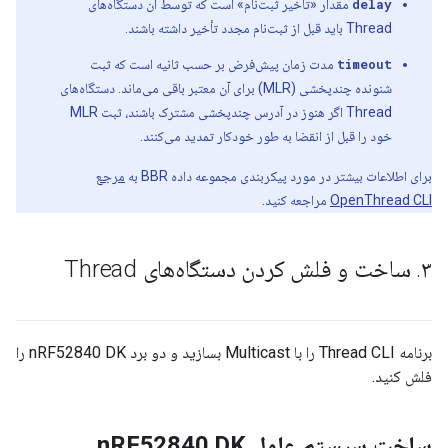
delay
مقدار «تأخیر ثبت‌نام» است که توسط آن دستگاه‌های
Thread باید قبل از ثبت‌نام مجدد تأخیر داشته باشند.
timeout
مدت زمان پیش‌فرض بر حسب ثانیه است که ثبت
شنونده چندپخشی (MLR) برای آن معتبر باقی می‌ماند. دستگاه‌های
Thread اگر هنوز در آدرس چندپخشی مشترک باشند، ثبت MLR
خود را قبل از انقضا به طور خودکار تمدید می‌کنند.
برای اطلاعات بیشتر در مورد پیکربندی مجموعه داده BBR به
مرجع
OpenThread CLI
مراجعه کنید.
۳
.
ساخت و فلش کردن دستگاه‌های Thread
برنامه Thread CLI را با Multicast بسازید و دو برد nRF52840 DK را
فلش کنید.
ساخت سیستم عامل n
RF52840 DK