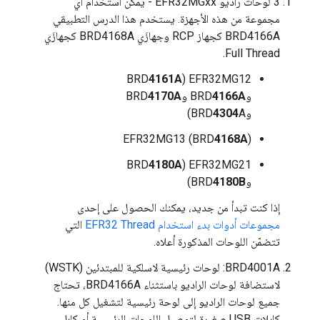
3 لوحات راديو EFR32MGxx - يمكن استخدام أي
مجموعة من هذه الأجهزة. يستخدم هذا الدرس التطبيقي
BRD4166A كجهاز RCP وجهازَي BRD4168A كجهازَي
Full Thread.
4161A
EFR32MG12 (BRD
وBRD
4166A
وBRD
4170A
وBRD
A)
4304
EFR32MG13 (BRD
4168A
)
4180A
EFR32MG21 (BRD
وBRD
4180B
)
إذا كنت تبدأ من جديد، يمكنك الحصول على إحدى
مجموعات أدوات بدء استخدام EFR32 Thread
التي
تتضمّن اللوحات المذكورة أعلاه.
BRD4001A: لوحات رئيسية لاسلكية للمبتدئين (WSTK)
لاستضافة لوحات الراديو باستثناء BRD4166A، تحتاج
جميع لوحات الراديو إلى لوحة رئيسية لتشغيل كل منها.
كابلات USB صغيرة لتوصيل اللوحات الرئيسية أو كابل