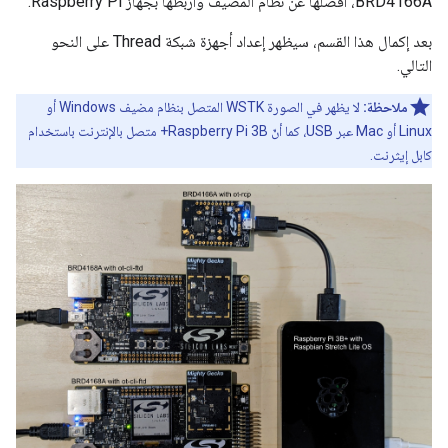
BRD4166A، افصلها عن نظام المضيف واربطها بجهاز Raspberry Pi.
بعد إكمال هذا القسم، سيظهر إعداد أجهزة شبكة Thread على النحو
التالي.
ملاحظة:
لا يظهر في الصورة WSTK المتصل بنظام مضيف Windows أو
Linux أو Mac عبر USB، كما أنّ Raspberry Pi 3B+ متصل بالإنترنت باستخدام
كابل إيثرنت.