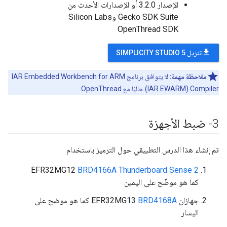
الإصدار 3.2.0 أو الإصدارات الأحدث من
Gecko SDK Suite وSilicon Labs
OpenThread SDK
file_download
تنزيل SIMPLICITY STUDIO 5
ملاحظة مهمة:
لا يتوافق برنامج IAR Embedded Workbench for ARM
(IAR EWARM) Compiler حاليًا مع OpenThread.
3- ضبط الأجهزة
تم إنشاء هذا الدرس التطبيقي حول الترميز باستخدام
‫EFR32MG12
BRD4166A Thunderboard Sense 2
كما هو موضّح على اليمين
جهازان EFR32MG13
BRD4168A
كما هو موضح على
اليسار