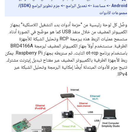
Android -> مساعدة -> تعديل البرامج -> حِزم تطوير البرامج (SDK)/
مجموعات الأدوات
وصِّل كل لوحة رئيسية من "حزمة أدوات بدء التشغيل اللاسلكية" بجهاز
الكمبيوتر المضيف من خلال منفذ USB كما هو موضّح في الصورة أدناه.
ستسمح عمليات الربط هذه ببرمجة RCP وتحليل الشبكة للأجهزة
الطرفية. سنستخدم أولاً جهاز الكمبيوتر المضيف لبرمجة BRD4166A
باستخدام برنامج ot-rcp الثابت، ثم سنربطه بجهاز Raspberry Pi. يمكن
ربط الأجهزة الطرفية بالكمبيوتر المضيف عبر مفتاح تبديل إيثرنت مشترك.
تتيح حِزم الأدوات المبتدئة أيضًا إمكانية البرمجة وتحليل الشبكة عبر
IPv4.