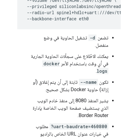
 --volume /dev/ttyACM0:/dev/ttyACM0 \

 --privileged siliconlabsinc/openthread-border
 --radio-url spinel+hdlc+uart:///dev/ttyACM0?u
تضمن
-d
تشغيل الحاوية في وضع
منفصل.
يمكنك الاطّلاع على سجلّات الحاوية الجارية
في أي وقت باستخدام الأمر
docker
.
logs
تكون
--name
ثابتة إلى أن يتم إغلاق (أو
إزالة) حاوية Docker بشكل صحيح.
يشير المنفذ 8080 إلى منفذ خادم الويب
الذي يستضيف صفحة الويب الخاصة بإدارة
Border Router.
?uart-baudrate=460800
مطلوب
في خيارات عنوان URL الخاص بالراديو