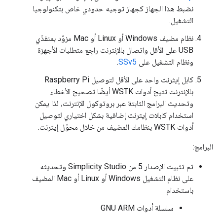
نضبط هذا الجهاز كجهاز توجيه حدودي خاص بتكنولوجيا
التشغيل.
نظام مضيف Windows أو Linux أو Mac مزوّد بمنفذَي
USB على الأقل واتصال بالإنترنت راجِع متطلبات الأجهزة
ونظام التشغيل على
SSv5
.
كابل إيثرنت واحد على الأقل لتوصيل Raspberry Pi
بالإنترنت تتيح أدوات WSTK أيضًا تصحيح الأخطاء
وتحديث البرامج الثابتة عبر بروتوكول الإنترنت، لذا يمكن
استخدام كابلات إيثرنت إضافية بشكل اختياري لتوصيل
أدوات WSTK بنظامك المضيف من خلال محوّل إيثرنت.
البرامج:
تم تثبيت الإصدار 5 من Simplicity Studio وتحديثه
على نظام التشغيل Windows أو Linux أو Mac المضيف
باستخدام
سلسلة أدوات GNU ARM