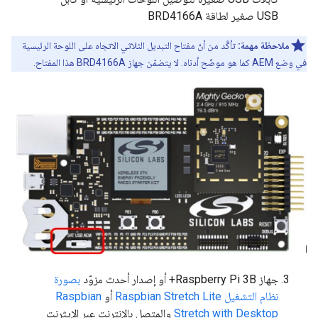
USB صغير لطاقة BRD4166A
ملاحظة مهمة:
تأكَّد من أنّ مفتاح التبديل الثلاثي الاتجاه على اللوحة الرئيسية
في وضع AEM كما هو موضّح أدناه. لا يتضمّن جهاز BRD4166A هذا المفتاح.
جهاز Raspberry Pi 3B+ أو إصدار أحدث مزوّد
بصورة
نظام التشغيل Raspbian Stretch Lite
أو
Raspbian
Stretch with Desktop
والمتصل بالإنترنت عبر الإيثرنت