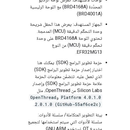
المحدّدة (BRD4168A) مع اللوحة الرئيسية
(BRD4001A)
الجهاز المستهدف: يعرض هذا الحقل شريحة
وحدة التحكّم الدقيقة (MCU) المدمجة.
تحتوي اللوحة BRD4168A على وحدة
تحكّم دقيقة (MCU) من النوع
EFR32MG13.
حزمة تطوير البرامج (SDK): يمكنك هنا
اختيار إصدار حزمة تطوير البرامج (SDK)
الذي تعمل عليه. تتضمّن معلومات الحزمة
علامة حزمة تطوير البرامج (SDK) وإصدار
Silicon Labs من OpenThread، مثل
Platform 4.0.1.0
و
OpenThread
.
2.0.1.0 (GitHub-55af6ce2c)
بيئة التطوير المتكاملة/ سلسلة الأدوات:
سلسلة الأدوات التي سيتم استخدامها لتجميع
مشروع OT. نستخدم GNU ARM.