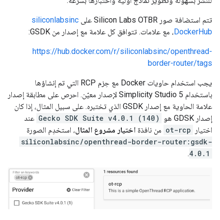
للنشر بسهولة وتطوير نماذج أولية واختبارها بسرعة.
تتم استضافة صور Silicon Labs OTBR على
siliconlabsinc
DockerHub
، مع علامات. تتوافق كل علامة مع إصدار من GSDK:
https://hub.docker.com/r/siliconlabsinc/openthread-
border-router/tags
يجب استخدام حاويات Docker مع حِزم RCP التي تم إنشاؤها
باستخدام Simplicity Studio 5 لإصدار معيّن. احرص على مطابقة إصدار
علامة الحاوية مع إصدار GSDK الذي تختبره. على سبيل المثال، إذا كان
إصدار GDSK هو
Gecko SDK Suite v4.0.1 (140)
عند
اختيار
ot-rcp
من نافذة
اختيار مشروع المثال
، استخدِم الصورة
siliconlabsinc/openthread-border-router:gsdk-
.
4.0.1