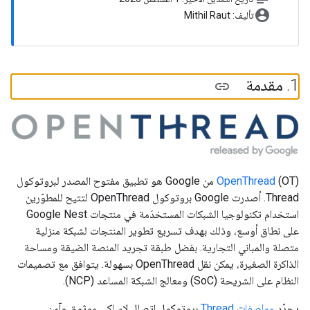
account_circle
تأليف: Mithil Raut
‫1
.
مقدمة
OpenThread
(OT) من Google هو تطبيق مفتوح المصدر لبروتوكول
Thread. أصدرت Google بروتوكول OpenThread لتتيح للمطوّرين
استخدام تكنولوجيا الشبكات المستخدَمة في منتجات Google Nest
على نطاق أوسع، وذلك بهدف تسريع تطوير المنتجات لشبكة منزلية
متصلة والمباني التجارية. بفضل طبقة تجريد المنصة الضيقة ومساحة
الذاكرة الصغيرة، يمكن نقل OpenThread بسهولة. يتوافق مع تصميمات
النظام على الشريحة (SoC) ومعالج الشبكة المساعد (NCP).
يحدّد
مواصفات Thread
بروتوكول اتصال لاسلكي موثوق وآمن