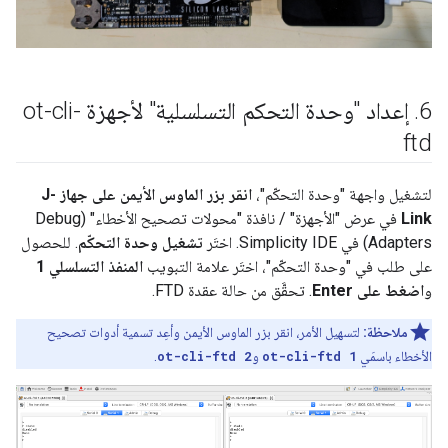
6
.
إعداد "وحدة التحكم التسلسلية" لأجهزة ot-cli-
ftd
لتشغيل واجهة "وحدة التحكّم"،
انقر بزر الماوس الأيمن على جهاز J-
Link
في عرض "الأجهزة" / نافذة "محولات تصحيح الأخطاء" (Debug
Adapters) في Simplicity IDE. اختَر
تشغيل وحدة التحكّم
. للحصول
على طلب في "وحدة التحكّم"، اختَر علامة التبويب
المنفذ التسلسلي 1
و
اضغط على Enter
. تحقَّق من حالة عقدة FTD.
ملاحظة:
لتسهيل الأمر، انقر بزر الماوس الأيمن وأعِد تسمية أدوات تصحيح
الأخطاء باسمَي
ot-cli-ftd 1
و
ot-cli-ftd 2
.