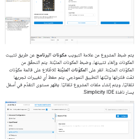
يتم ضبط المشروع من علامة التبويب
مكونات البرنامج
عن طريق تثبيت
المكونات وإلغاء تثبيتها، وضبط المكونات المثبَّتة. يتم التحقّق من
المكوّنات المثبَّتة. انقر على
المكوّنات المثبَّتة
للاطّلاع على قائمة مكوّنات
تمّت فلترتها وثبَّتها التطبيق النموذجي. يتم حفظ أي تغييرات تجريها
تلقائيًا، ويتم إنشاء ملفات المشروع تلقائيًا. يظهر مستوى التقدّم في أسفل
يسار نافذة Simplicity IDE.