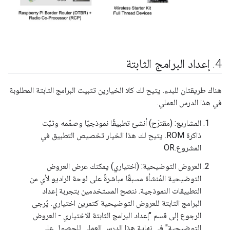
4
.
إعداد البرامج الثابتة
هناك طريقتان للبدء. يتيح لك كلا الخيارين تثبيت البرامج الثابتة المطلوبة
في هذا الدرس العملي.
المشاريع: (مقترَح) أنشئ تطبيقًا نموذجيًا وصمّمه وثبّت
ذاكرة ROM. يتيح لك هذا الخيار تخصيص التطبيق في
المشروع.OR
العروض التوضيحية: (اختياري) يمكنك عرض العروض
التوضيحية المُنشأة مسبقًا مباشرةً على لوحة الراديو لأي من
التطبيقات النموذجية. ننصح المستخدمين بتجربة إعداد
البرامج الثابتة للعروض التوضيحية كتمرين اختياري. يُرجى
الرجوع إلى قسم "إعداد البرامج الثابتة الاختياري - العروض
التوضيحية" في نهاية هذا الدرس العملي للحصول على