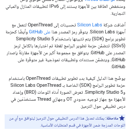
ومنخفض الطاقة بين الأجهزة يستند إلى IPv6 لتطبيقات المنازل والمباني
التجارية.
أضافت شركة
Silicon Labs
تحسينات إلى OpenThread لتعمل مع
أجهزة Silicon Labs. يتوفّر رمز المصدر هذا
على GitHub
وأيضًا كحزمة
تطوير برامج (SDK) يتم تثبيتها باستخدام Simplicity Studio 5
(SSv5). تتضمّن حزمة تطوير البرامج لقطة تم اختبارها بالكامل لرمز
المصدر على GitHub. يتوافق مع مجموعة أكبر من الأجهزة مقارنةً بإصدار
GitHub، ويتضمّن مستندات وتطبيقات نموذجية غير متوفّرة على
GitHub.
يوضّح هذا الدليل كيفية بدء تطوير تطبيقات OpenThread باستخدام
حزمة تطوير البرامج (SDK) الخاصة بـ Silicon Labs OpenThread
وSimplicity Studio 5. تعرض الصورة أدناه اللوحات (BRD) وإعداد
الأجهزة مع جهاز توجيه حدودي OT وجهازَي Thread مستخدَمَين في
درس تطبيقي حول الترميز.
ملاحظة:
يمكنك تعديل هذا الدرس التطبيقي حول الترميز ليتوافق مع أي من
اللوحات المدرَجة ضمن الأجهزة في قسم المتطلبات الأساسية.