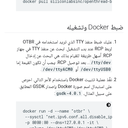
ضبط Docker وتشغيله
عليك ضبط منفذ TTY الذي تريد استخدامه في OTBR
لربط RCP عند بدء التشغيل. ابحث عن منفذ TTY في جهاز
RCP. أسهل طريقة للقيام بذلك هي البحث عن إدخال
/tty/dev
... بعد توصيل RCP. يجب أن تكون القيمة إما
/dev/ttyUSB0
أو
/dev/ttyACM0
.
نفِّذ عملية تثبيت Docker باستخدام الأمر التالي. احرص
على استبدال اسم صورة Docker بإصدار GSDK المطابق.
على سبيل المثال،
gsdk-4.0.1
:
docker run -d --name "otbr" \

 --sysctl "net.ipv6.conf.all.disable_ipv6=0 ne
 -p 8080:80 --dns=127.0.0.1 -it \
