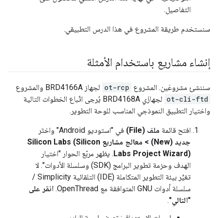
التفاصيل.
سنستخدم طريقة المشروع في هذا الدرس التطبيقي.
إنشاء مشاريع باستخدام الأمثلة
سننشئ مشروعَين. المشروع
ot-rcp
لجهاز BRD4166A والمشروع
ot-cli-ftd
لجهازَي BRD4168A يُرجى اتّباع الخطوات التالية
واختيار التطبيق النموذجي المناسب للوحة التطوير.
افتح قائمة
ملف (File)
في "استوديو Android" واختَر
جديد (New) > معالج مشاريع Silicon Labs (Silicon
Labs Project Wizard)
. يظهر مربّع الحوار "اختيار
الهدف وحزمة تطوير البرامج (SDK) وسلسلة الأدوات". لا
تغيِّر بيئة التطوير المتكاملة (IDE) التلقائية Simplicity /
سلسلة أدوات GNU المتوافقة مع OpenThread.
انقر على
"التالي"
.
لوحات الاستهداف: تعرض لوحة الراديو