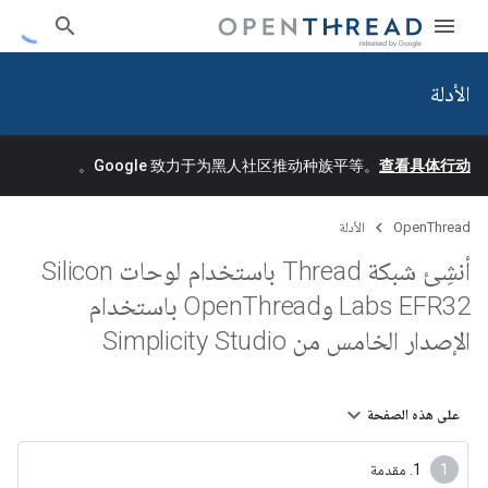
الأدلة
。
Google 致力于为黑人社区推动种族平等。
查看具体行动
OpenThread
الأدلة
أنشِئ شبكة Thread باستخدام لوحات Silicon
Labs EFR32 وOpen
Thread باستخدام
الإصدار الخامس من Simplicity Studio
على هذه الصفحة
‫1. مقدمة