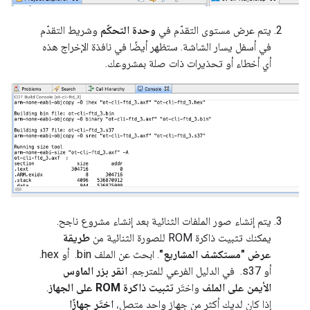
يتم عرض مستوى التقدّم في
وحدة التحكّم
وشريط التقدّم
في أسفل يسار الشاشة. ستظهر أيضًا في نافذة الإخراج هذه
أي أخطاء أو تحذيرات ذات صلة بمشروعك.
يتم إنشاء صور الملفات الثنائية بعد إنشاء مشروع ناجح.
يمكنك تثبيت ذاكرة ROM للصورة الثنائية من
طريقة
عرض "مستكشف المشاريع"
. ابحث عن الملف ‎ .bin أو ‎.hex
أو ‎ .s37 في الدليل الفرعي للمترجم.
انقر بزر الماوس
الأيمن على الملف
واختَر
تثبيت ذاكرة ROM على الجهاز
.
إذا كان لديك أكثر من جهاز واحد متصل،
اختَر جهازًا