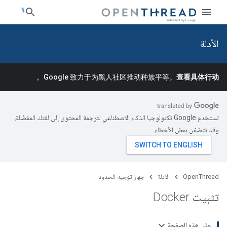
الأدلة
。
Google 致力于为黑人社区推动种族平等。
查看具体行动
تستخدم Google تكنولوجيا الذكاء الاصطناعي لترجمة المحتوى إلى لغتك المفضّلة،
وقد تتضمّن بعض الأخطاء.
OpenThread
الأدلة
جهاز توجيه الحدود
تثبيت Docker
على هذه الصفحة