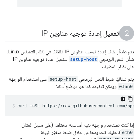
تفعيل إعادة توجيه عناوين IP
يتم عادةً إيقاف إعادة توجيه عناوين IP تلقائيًا في نظام التشغيل Linux.
شغِّل النص البرمجي
setup-host
لتفعيل إعادة توجيه عناوين IP
على نظام المضيف.
يتم تلقائيًا ضبط النص البرمجي
setup-host
على استخدام الواجهة
wlan0
ويمكن تنفيذه كما هو موضّح أدناه:
curl -sSL https://raw.githubusercontent.com/open
إذا كنت تستخدم واجهة بنية أساسية مختلفة (على سبيل المثال،
eth0
)، عليك تحديدها من خلال ضبط متغيّر البيئة