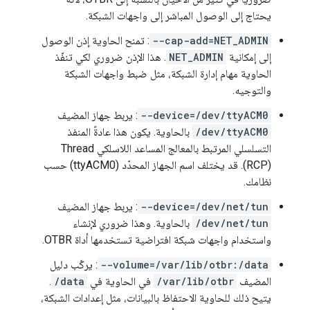
يحتاج إلى الوصول المباشر إلى واجهات الشبكة.
--cap-add=NET_ADMIN
: تمنح الحاوية إذن الوصول
إلى إمكانية
NET_ADMIN
. هذا الإذن ضروري لكي تنفّذ
الحاوية مهام إدارة الشبكة، مثل ضبط واجهات الشبكة
والتوجيه.
--device=/dev/ttyACM0
: يربط جهاز المضيف
/dev/ttyACM0
بالحاوية. يكون هذا عادةً المنفذ
التسلسلي المرتبط بالمعالج المساعد اللاسلكي Thread
(RCP). قد يختلف اسم الجهاز المحدّد (ttyACM0) حسب
نظامك.
--device=/dev/net/tun
: يربط جهاز المضيف
/dev/net/tun
بالحاوية. وهذا ضروري لإنشاء
واستخدام واجهات شبكة افتراضية تستخدمها أداة OTBR.
--volume=/var/lib/otbr:/data
: يركّب دليل
المضيف
/var/lib/otbr
في الحاوية في
/data
.
يتيح ذلك للحاوية الاحتفاظ بالبيانات، مثل إعدادات الشبكة،