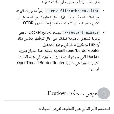
حتى عند إيقاف الحاوية أو إعادة تشغيلها.
--env-file=otbr-env.list
: يقرأ متغيرات البيئة
من الملف المحدّد ويضبطها داخل الحاوية. من المحتمل أن
تكون متغيرات البيئة هذه مَعلمات إعداد لجهاز OTBR.
--restart=always
: يضبط برنامج Docker الخفي
لإعادة تشغيل الحاوية تلقائيًا في حال توقّفها. يضمن ذلك
أنّ OTBR يكون دائمًا في وضع التشغيل.
openthread/border-router: يحدّد هذا الخيار صورة
Docker التي سيتم استخدامها للحاوية. في هذه الحالة،
تكون الصورة هي صورة OpenThread Border Router
الرسمية.
عرض سجلّات Docker
استخدِم الأمر التالي على المضيف لعرض السجلات: