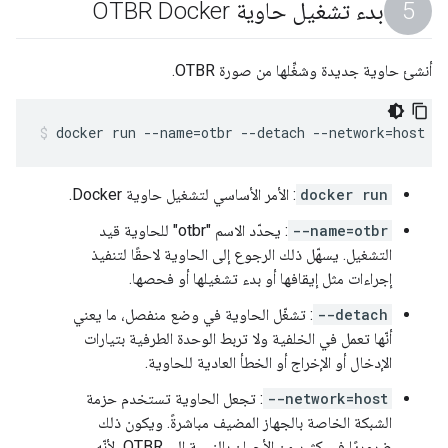
بدء تشغيل حاوية OTBR Docker
أنشئ حاوية جديدة وشغِّلها من صورة OTBR.
docker run --name=otbr --detach --network=host -
docker run
: الأمر الأساسي لتشغيل حاوية Docker.
--name=otbr
: يحدّد الاسم "otbr" للحاوية قيد
التشغيل. يسهّل ذلك الرجوع إلى الحاوية لاحقًا لتنفيذ
إجراءات مثل إيقافها أو بدء تشغيلها أو فحصها.
--detach
: تشغّل الحاوية في وضع منفصل، ما يعني
أنّها تعمل في الخلفية ولا تربط الوحدة الطرفية بتيارات
الإدخال أو الإخراج أو الخطأ العادية للحاوية.
--network=host
: تجعل الحاوية تستخدم حزمة
الشبكة الخاصة بالجهاز المضيف مباشرةً. ويكون ذلك
ضروريًا في كثير من الأحيان بالنسبة إلى OTBR، لأنّه