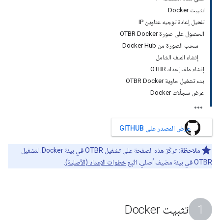
تثبيت Docker
تفعيل إعادة توجيه عناوين IP
الحصول على صورة OTBR Docker
سحب الصورة من Docker Hub
إنشاء الملف الشامل
إنشاء ملف إعداد OTBR
بدء تشغيل حاوية OTBR Docker
عرض سجلّات Docker
عرض المصدر على GITHUB
ملاحظة:
تركّز هذه الصفحة على تشغيل OTBR في بيئة Docker. لتشغيل
OTBR في بيئة مضيف أصلي، اتّبِع
خطوات الإعداد (الأصلية)
.
تثبيت Docker