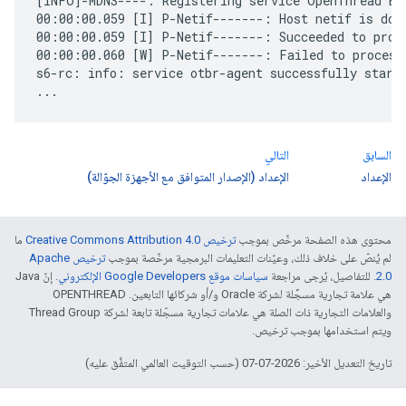
السابق
التالي
الإعداد
الإعداد (الإصدار المتوافق مع الأجهزة الجوّالة)
محتوى هذه الصفحة مرخّص بموجب
ترخيص Creative Commons Attribution 4.0‏
ما
لم يُنصّ على خلاف ذلك، وعيّنات التعليمات البرمجية مرخّصة بموجب
ترخيص Apache
2.0‏
. للتفاصيل، يُرجى مراجعة
سياسات موقع Google Developers الإلكتروني
. إنّ Java
هي علامة تجارية مسجَّلة لشركة Oracle و/أو شركائها التابعين. ‫OPENTHREAD
والعلامات التجارية ذات الصلة هي علامات تجارية مسجّلة تابعة لشركة Thread Group
ويتم استخدامها بموجب ترخيص.
تاريخ التعديل الأخير: 2026-07-07 (حسب التوقيت العالمي المتفَّق عليه)