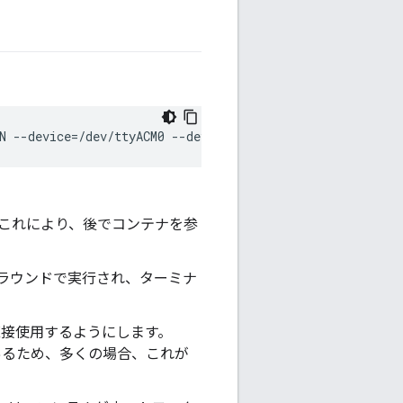
N --device=/dev/ttyACM0 --device=/dev/net/tun --volume=/
す。これにより、後でコンテナを参
グラウンドで実行され、ターミナ
直接使用するようにします。
があるため、多くの場合、これが