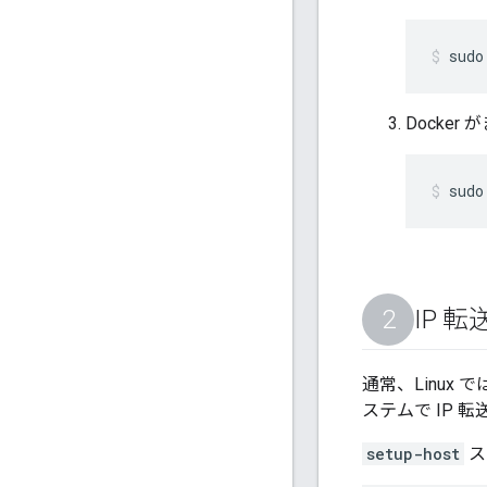
sudo
Docke
sudo
IP 
通常、Linux
ステムで IP 
setup-host
ス