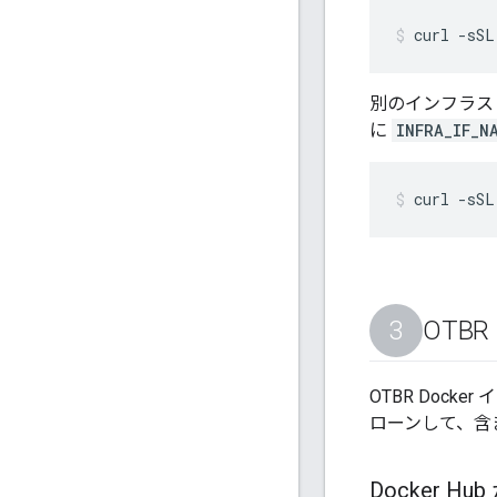
curl -sSL
別のインフラス
に
INFRA_IF_N
curl -sSL
OTB
OTBR Dock
ローンして、含ま
Docker Hu