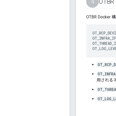
OTB
OTBR Docke
OT_RCP_DEVI
OT_INFRA_IF
OT_THREAD_I
OT_RCP_D
OT_INFRA
用される
OT_THREA
OT_LOG_L