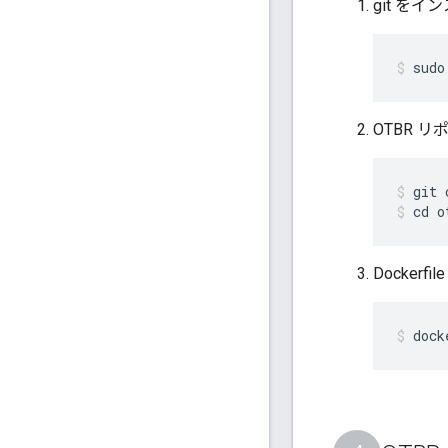
git を
sudo
OTBR 
git 
cd o
Dockerf
dock