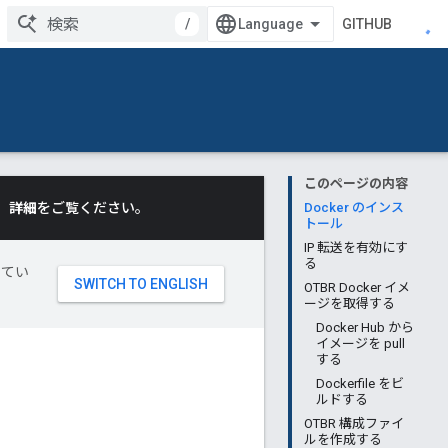
/
GITHUB
このページの内容
。
詳細
をご覧ください。
Docker のインス
トール
IP 転送を有効にす
る
してい
OTBR Docker イメ
ージを取得する
Docker Hub から
イメージを pull
する
Dockerfile をビ
ルドする
OTBR 構成ファイ
ルを作成する