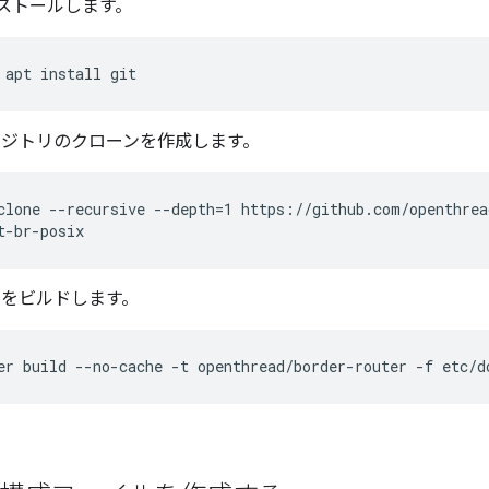
インストールします。
 apt install git
リポジトリのクローンを作成します。
clone --recursive --depth=1 https://github.com/openthrea
t-br-posix
ile をビルドします。
er build --no-cache -t openthread/border-router -f etc/d