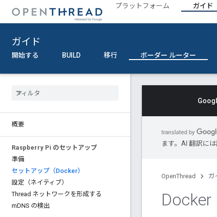
プラットフォーム
ガイド
ガイド
開始する
BUILD
移行
ボーダー ルーター
Goo
概要
ます。AI 翻訳
Raspberry Pi のセットアップ
準備
セットアップ（Docker）
OpenThread
ガ
設定（ネイティブ）
Dock
Thread ネットワークを形成する
m
DNS の検出