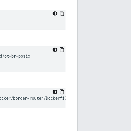
d/ot-br-posix
ocker/border-router/Dockerfile .