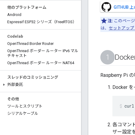
GITHUB
他のプラットフォーム
Android
注:
このページで
Espressif ESP32 シリーズ（Free
RTOS）
は、
セットアップ
Codelab
Open
Thread Border Router
Open
Thread ボーダー ルーター IPv6 マル
Doc
チキャスト
Open
Thread ボーダー ルーター NAT64
Raspberry Pi 
スレッドのコミッショニング
外部委託
Docke
その他
curl
ツールとスクリプト
シリアルケーブル
各コマン
ザー設定