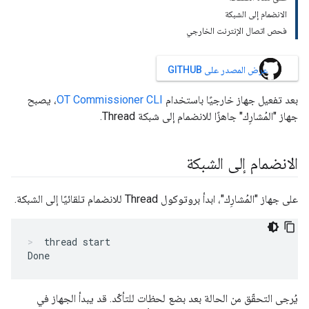
الانضمام إلى الشبكة
فحص اتصال الإنترنت الخارجي
عرض المصدر على GITHUB
بعد تفعيل جهاز خارجيًا باستخدام
OT Commissioner CLI
، يصبح
جهاز "المُشارِك" جاهزًا للانضمام إلى شبكة Thread.
الانضمام إلى الشبكة
على جهاز "المُشارِك"، ابدأ بروتوكول Thread للانضمام تلقائيًا إلى الشبكة.
thread start
يُرجى التحقّق من الحالة بعد بضع لحظات للتأكّد. قد يبدأ الجهاز في