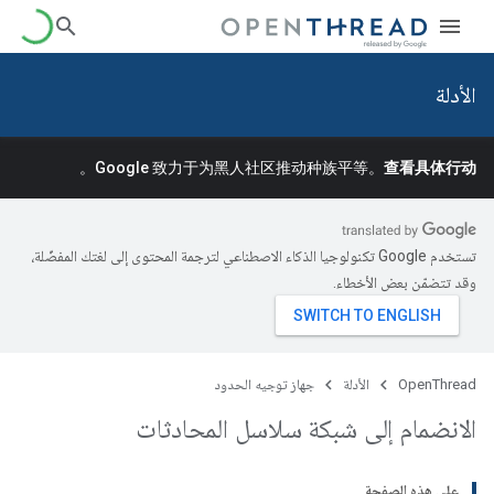
الأدلة
。
Google 致力于为黑人社区推动种族平等。
查看具体行动
تستخدم Google تكنولوجيا الذكاء الاصطناعي لترجمة المحتوى إلى لغتك المفضّلة،
وقد تتضمّن بعض الأخطاء.
OpenThread
الأدلة
جهاز توجيه الحدود
الانضمام إلى شبكة سلاسل المحادثات
على هذه الصفحة