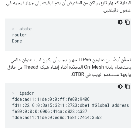
البداية كجهاز تابع، ولكن من المفترض أن يتم ترقيته إلى جهاز توجيه في
غضون دقيقتين.
state
router

تحقَّق أيضًا من عناوين IPv6 للجهاز. يجب أن يكون لديه عنوان عالمي
باستخدام بادئة On-Mesh المحدّدة أثناء إنشاء شبكة Thread من خلال
واجهة مستخدم الويب في OTBR.
ipaddr
fdde:ad11:11de:0:0:ff:fe00:9400

fd11:22:0:0:3a15:3211:2723:dbe1 #Global address wi
fe80:0:0:0:6006:41ca:c822:c337
