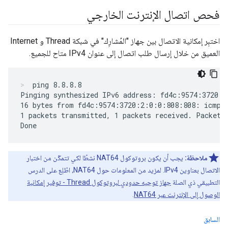
فحص اتصال الإنترنت الخارجي
اختبِر إمكانية الاتصال بين جهاز "المُشارِك" في شبكة Thread و Internet
العميق من خلال إرسال طلب اتصال إلى عنوان IPv4 متاح للجميع.
ping 8.8.8.8
Pinging synthesized IPv6 address: fd4c:9574:3720:2
16 bytes from fd4c:9574:3720:2:0:0:808:808: icmp_s
1 packets transmitted, 1 packets received. Packet l
ملاحظة:
يجب أن يكون بروتوكول NAT64 نشطًا لكي تتمكّن من اختبار
الاتصال بعناوين IPv4. لمزيد من المعلومات حول NAT64، اطّلِع على الدرس
التطبيقي ذي الصلة
جهاز توجيه حدودي لبروتوكول Thread - توفير إمكانية
الوصول إلى الإنترنت عبر NAT64
.
السابق