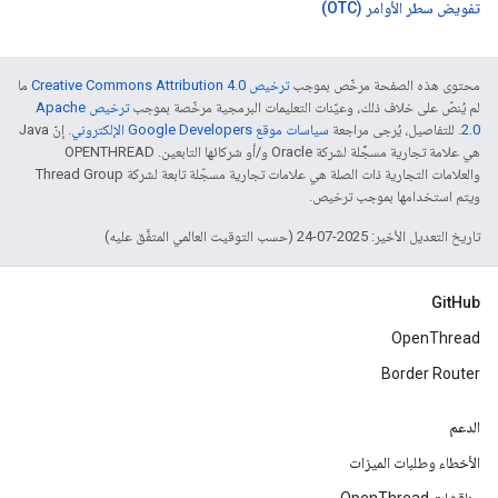
تفويض سطر الأوامر (OTC)
محتوى هذه الصفحة مرخّص بموجب
ترخيص Creative Commons Attribution 4.0‏
ما
لم يُنصّ على خلاف ذلك، وعيّنات التعليمات البرمجية مرخّصة بموجب
ترخيص Apache
2.0‏
. للتفاصيل، يُرجى مراجعة
سياسات موقع Google Developers الإلكتروني
. إنّ Java
هي علامة تجارية مسجَّلة لشركة Oracle و/أو شركائها التابعين. ‫OPENTHREAD
والعلامات التجارية ذات الصلة هي علامات تجارية مسجّلة تابعة لشركة Thread Group
ويتم استخدامها بموجب ترخيص.
تاريخ التعديل الأخير: 2025-07-24 (حسب التوقيت العالمي المتفَّق عليه)
GitHub
OpenThread
Border Router
الدعم
الأخطاء وطلبات الميزات