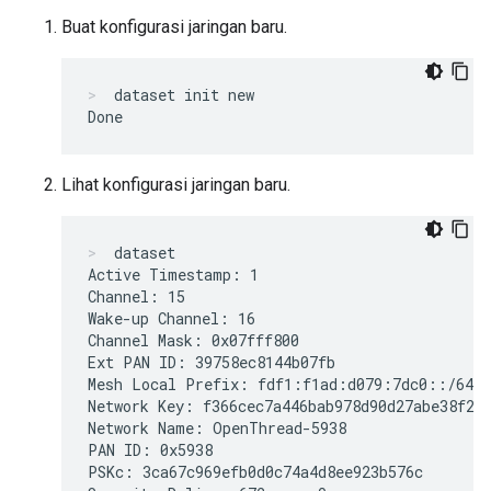
Buat konfigurasi jaringan baru.
dataset init new
Lihat konfigurasi jaringan baru.
dataset
Active Timestamp: 1

Channel: 15

Wake-up Channel: 16

Channel Mask: 0x07fff800

Ext PAN ID: 39758ec8144b07fb

Mesh Local Prefix: fdf1:f1ad:d079:7dc0::/64

Network Key: f366cec7a446bab978d90d27abe38f23

Network Name: OpenThread-5938

PAN ID: 0x5938

PSKc: 3ca67c969efb0d0c74a4d8ee923b576c
