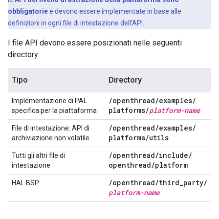
obbligatorie
e devono essere implementate in base alle
definizioni in ogni file di intestazione dell'API.
I file API devono essere posizionati nelle seguenti
directory:
Tipo
Directory
/
openthread
/
examples
/
Implementazione di PAL
platforms
/
platform-name
specifica per la piattaforma
/
openthread
/
examples
/
File di intestazione: API di
platforms
/
utils
archiviazione non volatile
/
openthread
/
include
/
Tutti gli altri file di
openthread
/
platform
intestazione
/
openthread
/
third
_
party
/
HAL BSP
platform-name