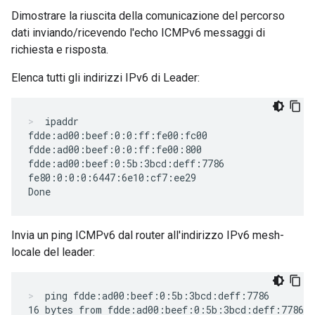
Dimostrare la riuscita della comunicazione del percorso
dati inviando/ricevendo l'echo ICMPv6 messaggi di
richiesta e risposta.
Elenca tutti gli indirizzi IPv6 di Leader:
ipaddr
fdde:ad00:beef:0:0:ff:fe00:fc00

fdde:ad00:beef:0:0:ff:fe00:800

fdde:ad00:beef:0:5b:3bcd:deff:7786

fe80:0:0:0:6447:6e10:cf7:ee29

Invia un ping ICMPv6 dal router all'indirizzo IPv6 mesh-
locale del leader:
ping fdde:ad00:beef:0:5b:3bcd:deff:7786