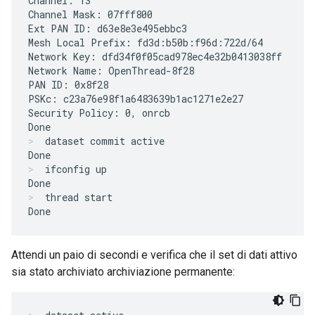
Channel: 13

Channel Mask: 07fff800

Ext PAN ID: d63e8e3e495ebbc3

Mesh Local Prefix: fd3d:b50b:f96d:722d/64

Network Key: dfd34f0f05cad978ec4e32b0413038ff

Network Name: OpenThread-8f28

PAN ID: 0x8f28

PSKc: c23a76e98f1a6483639b1ac1271e2e27

Security Policy: 0, onrcb

dataset commit active
ifconfig up
thread start
Attendi un paio di secondi e verifica che il set di dati attivo
sia stato archiviato archiviazione permanente: