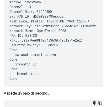
Active Timestamp: 1

Channel: 13

Channel Mask: 07fff800

Ext PAN ID: d63e8e3e495ebbc3

Mesh Local Prefix: fd3d:b50b:f96d:722d/64

Network Key: dfd34f0f05cad978ec4e32b0413038ff

Network Name: OpenThread-8f28

PAN ID: 0x8f28

PSKc: c23a76e98f1a6483639b1ac1271e2e27

Security Policy: 0, onrcb

dataset commit active
ifconfig up
thread start
Aspetta un paio di secondi...