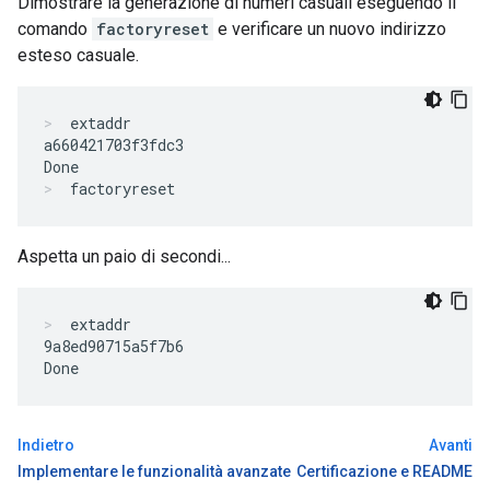
Dimostrare la generazione di numeri casuali eseguendo il
comando
factoryreset
e verificare un nuovo indirizzo
esteso casuale.
extaddr
a660421703f3fdc3

factoryreset
Aspetta un paio di secondi...
extaddr
9a8ed90715a5f7b6

Indietro
Avanti
Implementare le funzionalità avanzate
Certificazione e README