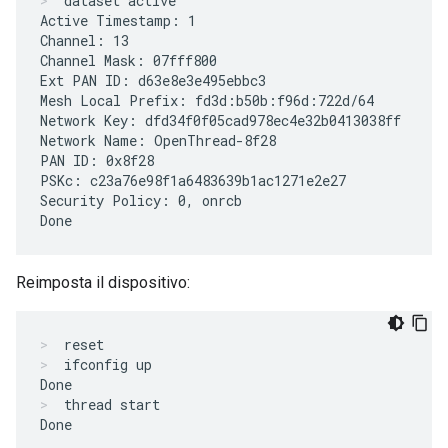
dataset active
Active Timestamp: 1

Channel: 13

Channel Mask: 07fff800

Ext PAN ID: d63e8e3e495ebbc3

Mesh Local Prefix: fd3d:b50b:f96d:722d/64

Network Key: dfd34f0f05cad978ec4e32b0413038ff

Network Name: OpenThread-8f28

PAN ID: 0x8f28

PSKc: c23a76e98f1a6483639b1ac1271e2e27

Security Policy: 0, onrcb

Reimposta il dispositivo:
reset
ifconfig up
thread start