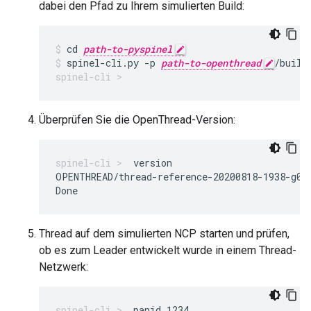
dabei den Pfad zu Ihrem simulierten Build:
cd 
path-to-pyspinel
spinel-cli.py -p 
path-to-openthread
/build
Überprüfen Sie die OpenThread-Version:
version
OPENTHREAD/thread-reference-20200818-1938-g0f
Thread auf dem simulierten NCP starten und prüfen,
ob es zum Leader entwickelt wurde in einem Thread-
Netzwerk:
panid 1234