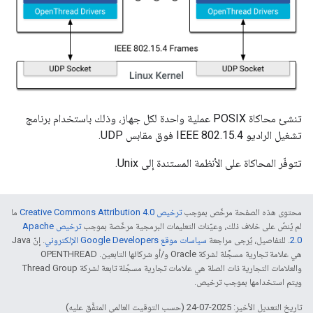
تنشئ محاكاة POSIX عملية واحدة لكل جهاز، وذلك باستخدام برنامج
تشغيل الراديو IEEE 802.15.4 فوق مقابس UDP.
تتوفّر المحاكاة على الأنظمة المستندة إلى Unix.
محتوى هذه الصفحة مرخّص بموجب
ترخيص Creative Commons Attribution 4.0‏
ما
لم يُنصّ على خلاف ذلك، وعيّنات التعليمات البرمجية مرخّصة بموجب
ترخيص Apache
2.0‏
. للتفاصيل، يُرجى مراجعة
سياسات موقع Google Developers الإلكتروني
. إنّ Java
هي علامة تجارية مسجَّلة لشركة Oracle و/أو شركائها التابعين. ‫OPENTHREAD
والعلامات التجارية ذات الصلة هي علامات تجارية مسجّلة تابعة لشركة Thread Group
ويتم استخدامها بموجب ترخيص.
تاريخ التعديل الأخير: 2025-07-24 (حسب التوقيت العالمي المتفَّق عليه)