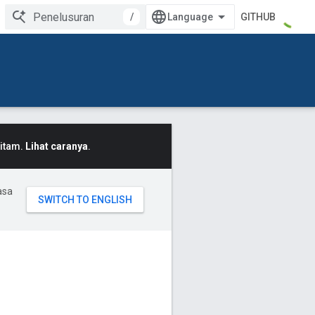
/
GITHUB
Hitam.
Lihat caranya
.
asa