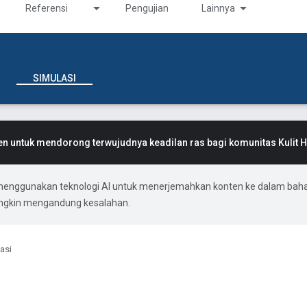
Referensi
Pengujian
Lainnya
SIMULASI
 untuk mendorong terwujudnya keadilan ras bagi komunitas Kulit 
menggunakan teknologi AI untuk menerjemahkan konten ke dalam bah
ungkin mengandung kesalahan.
asi