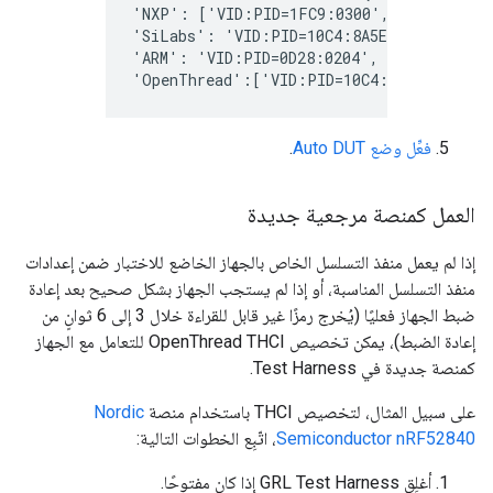
'NXP': ['VID:PID=1FC9:0300','VID:PID=15
'SiLabs': 'VID:PID=10C4:8A5E', 
'ARM': 'VID:PID=0D28:0204', 
'OpenThread':['VID:PID=10C4:EA60',
'VID:
فعِّل وضع Auto DUT
.
العمل كمنصة مرجعية جديدة
إذا لم يعمل منفذ التسلسل الخاص بالجهاز الخاضع للاختبار ضمن إعدادات
منفذ التسلسل المناسبة، أو إذا لم يستجب الجهاز بشكل صحيح بعد إعادة
ضبط الجهاز فعليًا (يُخرج رمزًا غير قابل للقراءة خلال 3 إلى 6 ثوانٍ من
إعادة الضبط)، يمكن تخصيص OpenThread THCI للتعامل مع الجهاز
كمنصة جديدة في Test Harness.
على سبيل المثال، لتخصيص THCI باستخدام منصة
Nordic
Semiconductor nRF52840
، اتّبِع الخطوات التالية:
أغلِق GRL Test Harness إذا كان مفتوحًا.