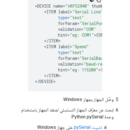
<
DEVICE
name
=
"nRF52840"
thumbnail
=
"nRF52
<
ITEM
label
=
"Serial Line"
type
=
"text"
forParam
=
"SerialPort"
validation
=
"COM"
hint
=
"eg: COM1"
>
COM
<
/
ITEM
<
ITEM
label
=
"Speed"
type
=
"text"
forParam
=
"SerialBaudRate"
validation
=
"baud-rate"
hint
=
"eg: 115200"
>
115200
<
/
ITEM
>

<
/
DEVICE
وصِّل الجهاز بجهاز Windows.
ابحث عن معرّف الجهاز التسلسلي لمنفذ الجهاز باستخدام
وحدة Python pySerial:
تثبيت pySerial
على جهاز Windows