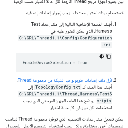
بين جميع أجهزة مرجع Thread الأربعة لكل حالة اختبار حسب الرغبة.
لاستخدام بيئات اختبار مختلطة، يجب إجراء إعدادات إضافية:
أضِف المَعلمة الإضافية التالية إلى ملف إعداد Test
Harness، الذي يمكن العثور عليه في
C:\GRL\Thread1.1\Config\Configuration
:
.ini
EnableDeviceSelection = True
نزِّل ملف إعدادات طوبولوجيا الشبكة من مجموعة Thread
.
أضِف هذا الملف كـ
TopologyConfig.txt
إلى
C:\GRL\Thread1.1\Thread_Harness\TestS
cripts
. يوضّح هذا الملف الجهاز المرجعي الذي يجب
استخدامه لكل دور في كل حالة اختبار.
يمكن تعديل ملف إعدادات التصميم الذي توفّره مجموعة Thread ليناسب
تصميمات أخرى مختلطة، ولكن يجب استخدام التصميم الأصلي للحصول