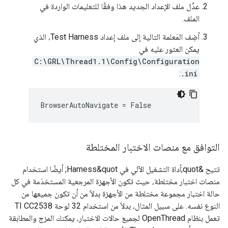
عدِّل ملف الإعداد الجديد هذا وفقًا للتعليمات الواردة في
الملف.
أضِف المَعلمة التالية إلى ملف إعداد Test Harness، الذي
يمكن العثور عليه في
C:\GRL\Thread1.1\Config\Configuration
:
.ini
BrowserAutoNavigate = False
التوافق مع منصات الاختبار المختلطة
تتيح &quot;أداة التشغيل الآلي في Harness&quot; أيضًا استخدام
منصات اختبار مختلطة، حيث تكون الأجهزة المرجعية المستخدَمة في كل
حالة اختبار مجموعة مختلطة من الأجهزة بدلاً من أن تكون جميعها من
النوع نفسه. على سبيل المثال، بدلاً من استخدام 32 لوحة TI CC2538
تعمل بنظام OpenThread لجميع حالات الاختبار، يمكنك المزج والمطابقة