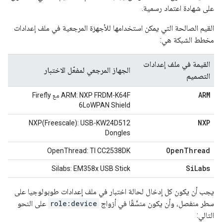
على شهادة اعتماد رسمية.
القيم الصالحة التي يمكن استخدامها للأجهزة المرجعية في ملف إعدادات
مخطط الشبكة هي:
القيمة في ملف إعدادات
الجهاز المرجعي لمفعّل الاختبار
التصميم
ARM
ARM: NXP FRDM-K64F مع Firefly
6LoWPAN Shield
NXP
NXP(Freescale): USB-KW24D512
Dongles
Open
Thread
‫OpenThread: TI CC2538DK
Si
Labs
Silabs: EM358x USB Stick
يجب أن يكون كل إدخال لحالة اختبار في ملف إعدادات طوبولوجيا على
سطر منفصل، وأن يكون منسَّقًا في أزواج
role:device
على النحو
التالي: