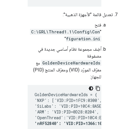
تعديل قائمة "الأجهزة الذهبية":
فتح
C:\GRL\Thread1.1\Config\Con
"
"
figuration.ini
أضِف مجموعة نظام أساسي جديدة في
مصفوفة
GoldenDeviceHardwareIds
مع
معرّف المورّد (VID) ومعرّف المنتج (PID)
للجهاز:
GoldenDeviceHardwareIds = {
'NXP': ['VID:PID=1FC9:0300','VID:PID=15
'SiLabs': 'VID:PID=10C4:8A5E', 
'ARM': 'VID:PID=0D28:0204', 
'OpenThread':'VID:PID=10C4:EA60', 
'nRF52840': 'VID:PID=1366:1015'
}