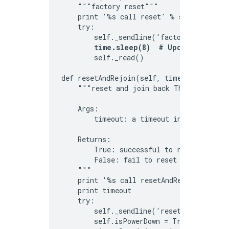
    """factory reset"""

    print '%s call reset' % self.port

    try:

        self._sendline('factoryreset')

time.sleep(8)  # Updated from 3
        self._read()

def resetAndRejoin(self, timeout):

    """reset and join back Thread Network
    Args:

        timeout: a timeout interval befor
    Returns:

        True: successful to reset and rej
        False: fail to reset and rejoin t
    """

    print '%s call resetAndRejoin' % self
    print timeout

    try:

        self._sendline('reset')

        self.isPowerDown = True
