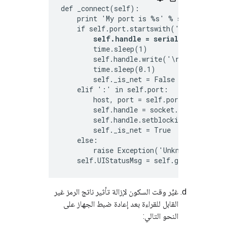
def _connect(self):

    print 'My port is %s' % self.port

    if self.port.startswith('COM'):

self.handle = serial.Serial(sel
        time.sleep(1)

        self.handle.write('\r\n')

        time.sleep(0.1)

        self._is_net = False

    elif ':' in self.port:

        host, port = self.port.split(':')
        self.handle = socket.create_conne
        self.handle.setblocking(0)

        self._is_net = True

    else:

        raise Exception('Unknown port sch
    self.UIStatusMsg = self.getVersionNu
غيِّر وقت السكون لإزالة تأثير ناتج الرمز غير
القابل للقراءة بعد إعادة ضبط الجهاز على
النحو التالي: