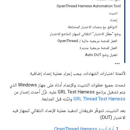
OpenThread Harness Automation Tool
تثبيت
إعداد
التوافق مع منصات الاختبار المختلطة
وضع "مفعِّل الاختبار" التلقائي للجهاز الخاضع للاختبار
العمل كمنصة مرجعية حالية لـ OpenThread
العمل كمنصة مرجعية جديدة
تفعيل وضع Auto DUT
لأتمتة اختبارات الشهادات، يجب إجراء عملية إعداد إضافية.
تحدث جميع خطوات التثبيت والإعداد أدناه على جهاز Windows الذي
يتم تشغيل برنامج GRL Test Harness عليه. نزِّل أحدث إصدار من
GRL Thread Test Harness
وثبِّته قبل المتابعة.
بعد التثبيت، تتوفّر طريقتان لتنفيذ عملية الإعداد التلقائي للجهاز قيد
الاختبار (DUT):
أداة أتمتة OpenThread Harness