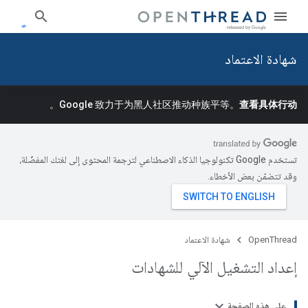
شهادة الاعتماد
。
Google 致力于为黑人社区推动种族平等。
查看具体行动
تستخدم Google تكنولوجيا الذكاء الاصطناعي لترجمة المحتوى إلى لغتك المفضّلة،
وقد تتضمّن بعض الأخطاء.
OpenThread
شهادة الاعتماد
إعداد التشغيل الآلي للشهادات
على هذه الصفحة