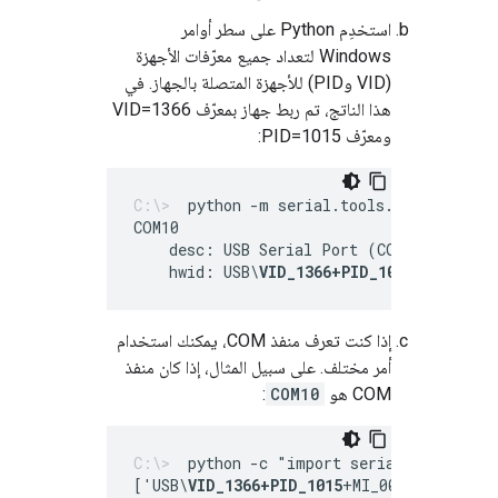
استخدِم Python على سطر أوامر
Windows لتعداد جميع معرّفات الأجهزة
(VID وPID) للأجهزة المتصلة بالجهاز. في
هذا الناتج، تم ربط جهاز بمعرّف VID=1366
ومعرّف PID=1015:
python -m serial.tools.list_ports 
    desc: USB Serial Port (COM10)
    hwid: USB\
VID_1366+PID_1015
+MI_00
إذا كنت تعرف منفذ COM، يمكنك استخدام
أمر مختلف. على سبيل المثال، إذا كان منفذ
COM هو
COM10
:
python -c "import serial.tools.lis
['USB\
VID_1366+PID_1015
+MI_00']