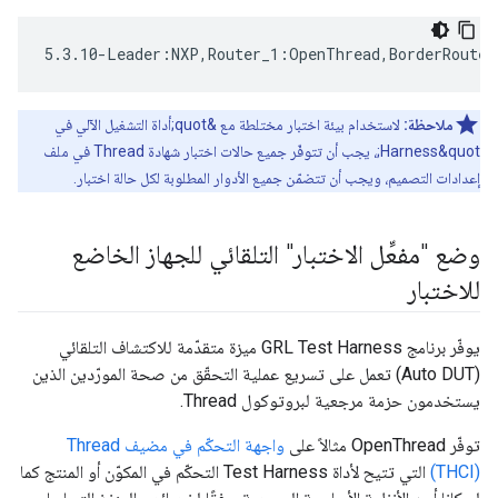
5.3.10-Leader:NXP,Router_1:OpenThread,BorderRouter
ملاحظة:
لاستخدام بيئة اختبار مختلطة مع &quot;أداة التشغيل الآلي في
Harness&quot;، يجب أن تتوفّر جميع حالات اختبار شهادة Thread في ملف
إعدادات التصميم، ويجب أن تتضمّن جميع الأدوار المطلوبة لكل حالة اختبار.
وضع "مفعِّل الاختبار" التلقائي للجهاز الخاضع
للاختبار
يوفّر برنامج GRL Test Harness ميزة متقدّمة للاكتشاف التلقائي
(Auto DUT) تعمل على تسريع عملية التحقّق من صحة المورّدين الذين
يستخدمون حزمة مرجعية لبروتوكول Thread.
توفّر OpenThread مثالاً على
واجهة التحكّم في مضيف Thread
(THCI)
التي تتيح لأداة Test Harness التحكّم في المكوّن أو المنتج كما