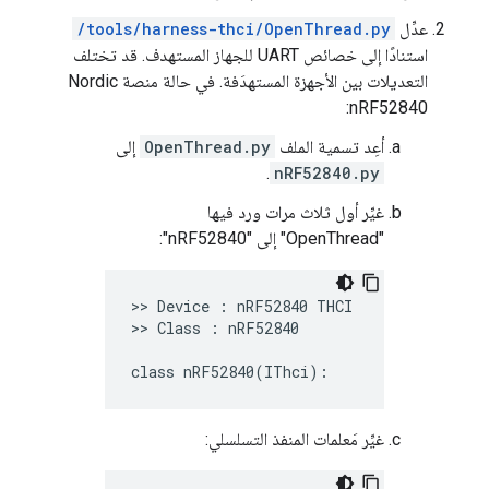
عدِّل
/tools/harness-thci/OpenThread.py
استنادًا إلى خصائص UART للجهاز المستهدف. قد تختلف
التعديلات بين الأجهزة المستهدَفة. في حالة منصة Nordic
nRF52840:
أعِد تسمية الملف
OpenThread.py
إلى
.
nRF52840.py
غيِّر أول ثلاث مرات ورد فيها
"OpenThread" إلى "nRF52840":
>> Device : nRF52840 THCI

>> Class : nRF52840

غيِّر مَعلمات المنفذ التسلسلي: