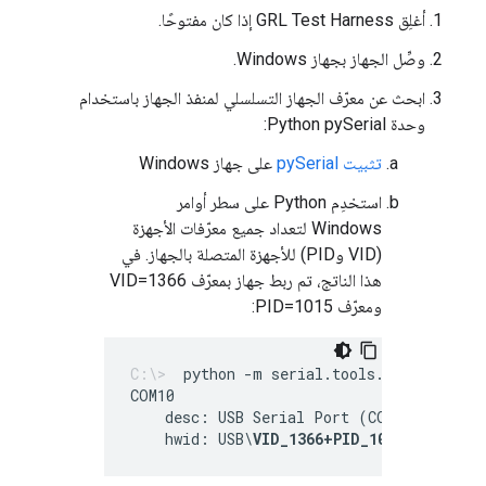
أغلِق GRL Test Harness إذا كان مفتوحًا.
وصِّل الجهاز بجهاز Windows.
ابحث عن معرّف الجهاز التسلسلي لمنفذ الجهاز باستخدام
وحدة Python pySerial:
تثبيت pySerial
على جهاز Windows
استخدِم Python على سطر أوامر
Windows لتعداد جميع معرّفات الأجهزة
(VID وPID) للأجهزة المتصلة بالجهاز. في
هذا الناتج، تم ربط جهاز بمعرّف VID=1366
ومعرّف PID=1015:
python -m serial.tools.list_ports 
    desc: USB Serial Port (COM10)
    hwid: USB\
VID_1366+PID_1015
+MI_00