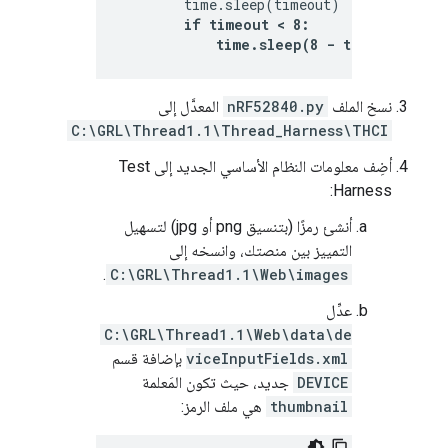
        time.sleep(timeout)

if timeout < 8:      # Sleep a 
            time.sleep(8 - timeout)
نسخ الملف
nRF52840.py
المعدَّل إلى
C:\GRL\Thread1.1\Thread_Harness\THCI
أضِف معلومات النظام الأساسي الجديد إلى Test
Harness:
أنشئ رمزًا (بتنسيق png أو jpg) لتسهيل
التمييز بين منصتك، وانسخه إلى
.
C:\GRL\Thread1.1\Web\images
عدِّل
C:\GRL\Thread1.1\Web\data\de
viceInputFields.xml
بإضافة قسم
DEVICE
جديد، حيث تكون المَعلمة
thumbnail
هي ملف الرمز: