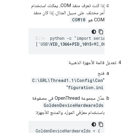
إذا كنت تعرف منفذ COM، يمكنك استخدام
أمر مختلف. على سبيل المثال، إذا كان منفذ
COM هو
COM10
:
python -c "import serial.tools.lis
['USB\
VID_1366+PID_1015
+MI_00']
تعديل قائمة الأجهزة الذهبية:
فتح
C:\GRL\Thread1.1\Config\Con
"
"
figuration.ini
عدِّل مجموعة OpenThread في مصفوفة
GoldenDeviceHardwareIds
باستخدام معرّفَي المورّد والمنتج للأجهزة:
GoldenDeviceHardwareIds = {