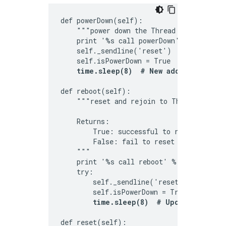
def powerDown(self):

    """power down the Thread device"""

    print '%s call powerDown' % self.port
    self._sendline('reset')

    self.isPowerDown = True

time.sleep(8)  # New addition
def reboot(self):

    """reset and rejoin to Thread Network
    Returns:

        True: successful to reset and rej
        False: fail to reset and rejoin t
    """

    print '%s call reboot' % self.port

    try:

        self._sendline('reset')

        self.isPowerDown = True

time.sleep(8)  # Updated from 3
def reset(self):
