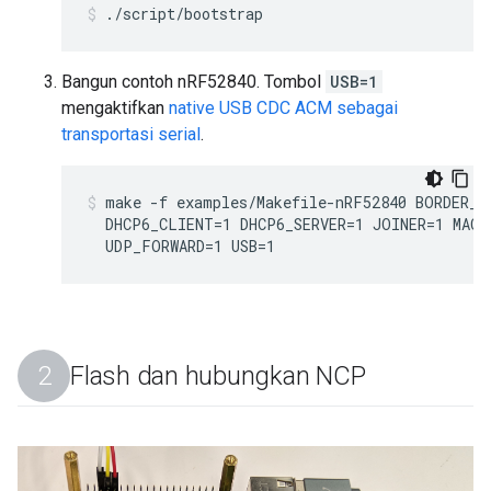
./script/bootstrap
Bangun contoh nRF52840. Tombol
USB=1
mengaktifkan
native USB CDC ACM sebagai
transportasi serial
.
make -f examples/Makefile-nRF52840 BORDER_A
  DHCP6_CLIENT=1 DHCP6_SERVER=1 JOINER=1 MAC_
  UDP_FORWARD=1 USB=1
Flash dan hubungkan NCP