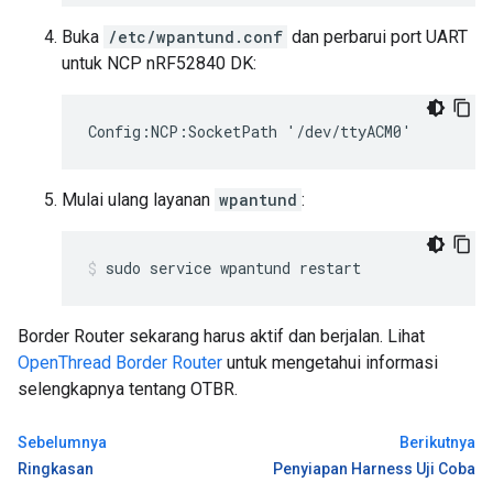
Buka
/etc/wpantund.conf
dan perbarui port UART
untuk NCP nRF52840 DK:
Config:NCP:SocketPath '/dev/ttyACM0'
Mulai ulang layanan
wpantund
:
sudo service wpantund restart
Border Router sekarang harus aktif dan berjalan. Lihat
OpenThread Border Router
untuk mengetahui informasi
selengkapnya tentang OTBR.
Sebelumnya
Berikutnya
Ringkasan
Penyiapan Harness Uji Coba