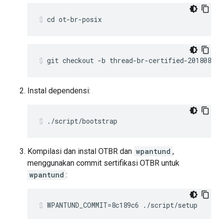
cd ot-br-posix
git checkout -b thread-br-certified-20180819
Instal dependensi:
./script/bootstrap
Kompilasi dan instal OTBR dan
wpantund
,
menggunakan commit sertifikasi OTBR untuk
wpantund
:
WPANTUND_COMMIT=8c189c6 ./script/setup