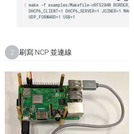
make -f examples/Makefile-nRF52840 BORDER_A
  DHCP6_CLIENT=1 DHCP6_SERVER=1 JOINER=1 MAC_
  UDP_FORWARD=1 USB=1
刷寫 NCP 並連線