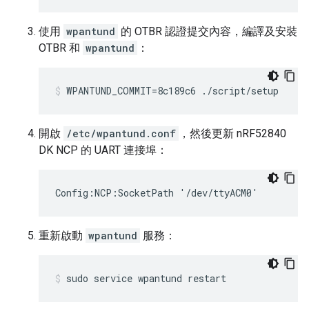
使用
wpantund
的 OTBR 認證提交內容，編譯及安裝
OTBR 和
wpantund
：
WPANTUND_COMMIT=8c189c6 ./script/setup
開啟
/etc/wpantund.conf
，然後更新 nRF52840
DK NCP 的 UART 連接埠：
Config:NCP:SocketPath '/dev/ttyACM0'
重新啟動
wpantund
服務：
sudo service wpantund restart