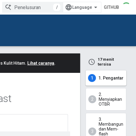
/
GITHUB
17 menit
 Kulit Hitam.
Lihat caranya
.
tersisa
1. Pengantar
2.
ast
Menyiapkan
OTBR
3.
Membangun
dan Mem-
flash