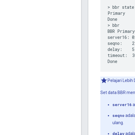
> bbr state

Primary

Done

> bbr

BBR Primary
server16: 0
seqno:    21
delay:    5
timeout:  3
Pelajari Lebih
Set data BBR men
server16
a
seqno
adala
ulang.
delay
adala