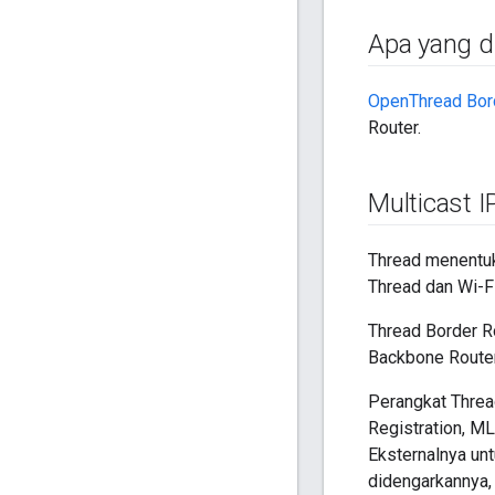
Apa yang 
OpenThread Bor
Router.
Multicast I
Thread menentuk
Thread dan Wi-Fi
Thread Border R
Backbone Router
Perangkat Threa
Registration, M
Eksternalnya un
didengarkannya, 