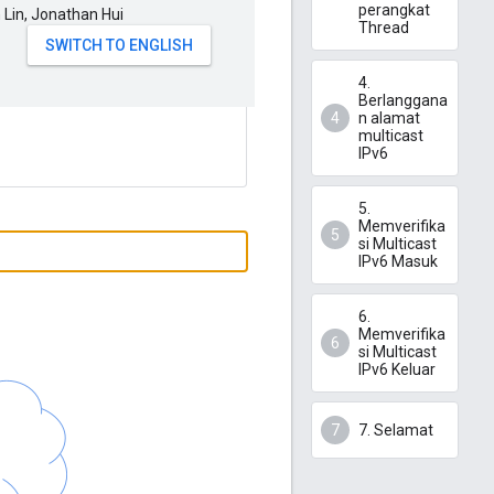
perangkat
n Lin, Jonathan Hui
Thread
4.
Berlanggana
n alamat
multicast
IPv6
5.
Memverifika
si Multicast
IPv6 Masuk
6.
Memverifika
si Multicast
IPv6 Keluar
7. Selamat