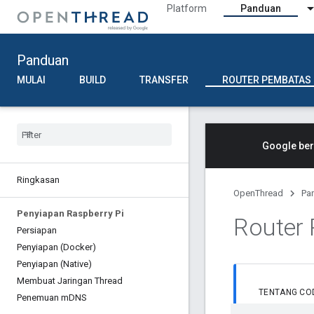
Platform
Panduan
Panduan
MULAI
BUILD
TRANSFER
ROUTER PEMBATAS
Google ber
Ringkasan
OpenThread
Pa
Penyiapan Raspberry Pi
Router 
Persiapan
Penyiapan (Docker)
Penyiapan (Native)
Membuat Jaringan Thread
TENTANG COD
Penemuan m
DNS