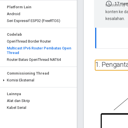
schedule
17 men
Platform Lain
konten ke d
Android
kesalahan.
Seri Espressif ESP32 (Free
RTOS)
Codelab
Open
Thread Border Router
Multicast IPv6 Router Pembatas Open
Thread
Router Batas Open
Thread NAT64
1
.
Pengant
Commissioning Thread
Komisi Eksternal
Lainnya
Alat dan Skrip
Kabel Serial