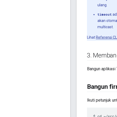
ulang.
timeout
ada
akan otoma
multicast.
Lihat
Referensi C
3
.
Membangu
Bangun aplikasi
Bangun fi
Ikuti petunjuk 
$ cd ~/src/