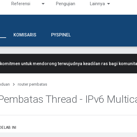
Referensi
Pengujian
Lainnya
KOMISARIS
PYSPINEL
komitmen untuk mendorong terwujudnya keadilan ras bagi komunitas
nduan
router pembatas
Pembatas Thread - IPv6 Multic
ELAB INI