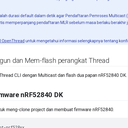
lah durasi default dalam detik agar Pendaftaran Pemroses Multicast (
tis memperpanjang pendaftaran MLR sebelum masa berlaku berakhir j
LI OpenThread
untuk mengetahui informasi selengkapnya tentang konfig
n dan Mem-flash perangkat Thread
 Thread CLI dengan Multicast dan flash dua papan nRF52840 DK.
rmware n
RF52840 DK
untuk meng-clone project dan membuat firmware nRF52840.
ot-nrf528xx
