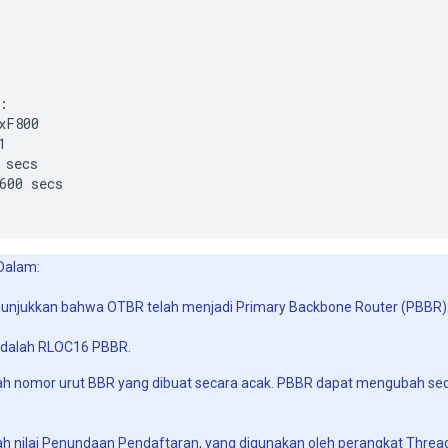
:

xF800



 secs

600 secs

 Dalam:
unjukkan bahwa OTBR telah menjadi Primary Backbone Router (PBBR)
dalah RLOC16 PBBR.
h nomor urut BBR yang dibuat secara acak. PBBR dapat mengubah se
h nilai Penundaan Pendaftaran, yang digunakan oleh perangkat Thre