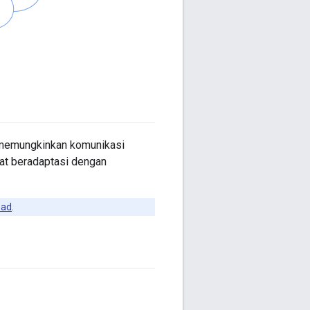
g memungkinkan komunikasi
at beradaptasi dengan
ead
.