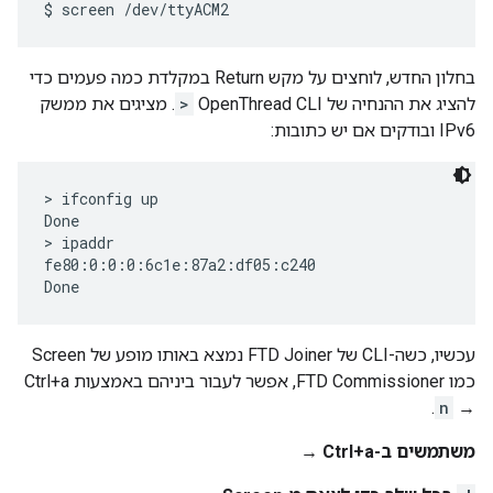
בחלון החדש, לוחצים על מקש Return במקלדת כמה פעמים כדי
להציג את ההנחיה של OpenThread CLI
>
. מציגים את ממשק
IPv6 ובודקים אם יש כתובות:
> ifconfig up

Done

> ipaddr

fe80:0:0:0:6c1e:87a2:df05:c240

עכשיו, כשה-CLI של FTD Joiner נמצא באותו מופע של Screen
כמו FTD Commissioner, אפשר לעבור ביניהם באמצעות Ctrl+a
.
n
→
משתמשים ב-Ctrl+a →