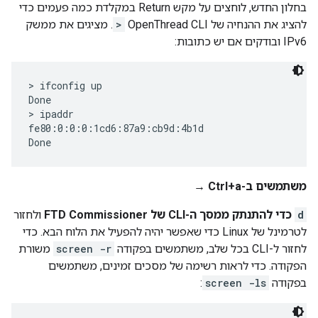
בחלון החדש, לוחצים על מקש Return במקלדת כמה פעמים כדי
להציג את ההנחיה של OpenThread CLI
>
. מציגים את ממשק
IPv6 ובודקים אם יש כתובות:
> ifconfig up

Done

> ipaddr

fe80:0:0:0:1cd6:87a9:cb9d:4b1d

משתמשים ב-Ctrl+a →
d
כדי להתנתק ממסך ה-CLI של FTD Commissioner
ולחזור
לטרמינל של Linux כדי שאפשר יהיה להפעיל את הלוח הבא. כדי
לחזור ל-CLI בכל שלב, משתמשים בפקודה
screen -r
משורת
הפקודה. כדי לראות רשימה של מסכים זמינים, משתמשים
בפקודה
screen -ls
: