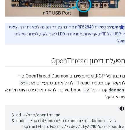
הערה:
כשלוח nRF52840 מחובר בצורה תקינה למארח דרך יציאת
ה-USB של nRF, אף אחת מנוריות ה-LED לא נדלקת, למרות שהלוח
פועל.
הפעלת דימון Open
Thread
בתכנון של RCP, משתמשים ב-OpenThread Daemon כדי
לתקשר עם מכשיר Thread ולנהל אותו. מפעילים את
ot-
daemon
עם הדגל
-v
verbose כדי לראות את פלט היומן ולוודא
שהוא פועל:
$ cd ~/src/openthread

$ sudo ./build/posix/src/posix/ot-daemon -v \
