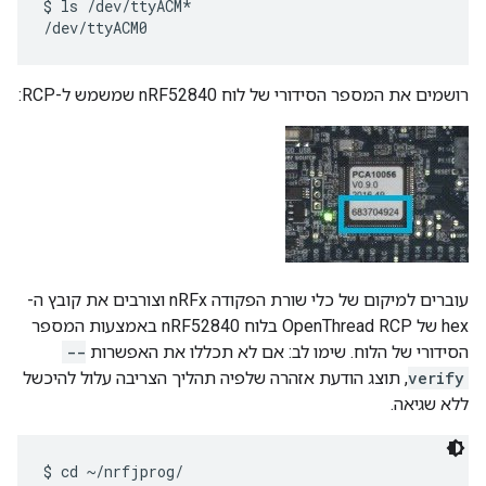
$ ls /dev/ttyACM*

רושמים את המספר הסידורי של לוח nRF52840 שמשמש ל-RCP:
עוברים למיקום של כלי שורת הפקודה nRFx וצורבים את קובץ ה-
hex של OpenThread RCP בלוח nRF52840 באמצעות המספר
הסידורי של הלוח. שימו לב: אם לא תכללו את האפשרות
--
verify
, תוצג הודעת אזהרה שלפיה תהליך הצריבה עלול להיכשל
ללא שגיאה.
$ cd ~/nrfjprog/
