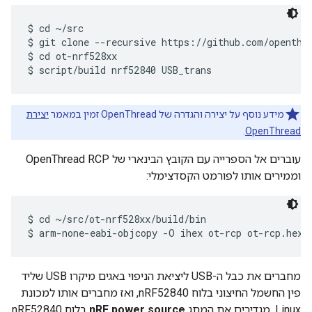
$ cd ~/src

$ git clone --recursive https://github.com/openthre
$ cd ot-nrf528xx

מידע נוסף על יצירה והגדרה של OpenThread זמין במאמר
יצירת
.
OpenThread
עוברים אל הספרייה עם הקובץ הבינארי של OpenThread RCP
וממירים אותו לפורמט הקסדצימלי:
$ cd ~/src/ot-nrf528xx/build/bin

מחברים את כבל ה-USB ליציאת הניפוי באגים מיקרו USB שליד
פין החשמל החיצוני בלוח nRF52840, ואז מחברים אותו למכונת
Linux. מגדירים את המתג
nRF power source
בלוח nRF52840