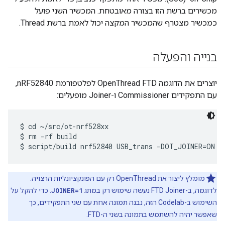
מכשירים ברשת הזו בצורה מאובטחת. המכשיר השני פועל
כמכשיר מצטרף שהמכשיר המקצה יכול לאמת ברשת Thread.
בנייה והפעלה
יוצרים את הדוגמה OpenThread FTD לפלטפורמת nRF52840,
עם התפקידים Commissioner ו-Joiner מופעלים:
$ cd ~/src/ot-nrf528xx

$ rm -rf build

מומלץ ליצור את OpenThread רק עם הפונקציונליות הרצויה.
לדוגמה, ב-FTD Joiner נעשה שימוש רק במתג
JOINER=1
. כדי להקל על
השימוש ב-Codelab הזה, נבנה תמונה אחת עם שני התפקידים, כך
שאפשר יהיה להשתמש בתמונה בשני ה-FTD.