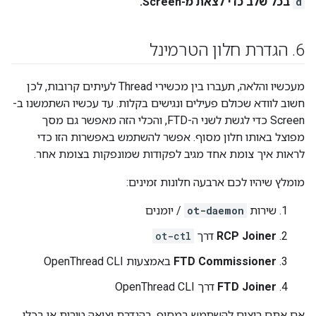
d
בכל שלב כדי לצאת מ-Screen.
6
.
הגדרת חלון הטרמינל
מעכשיו והלאה, תעברו בין מכשירי Thread לעיתים קרובות, לכן
חשוב לוודא שכולם פעילים ונגישים בקלות. עד עכשיו השתמשנו ב-
Screen כדי לגשת לשני ה-FTD, והכלי הזה מאפשר גם מסך
מפוצל באותו חלון מסוף. אפשר להשתמש באפשרות הזו כדי
לראות איך צומת אחד מגיב לפקודות שמונפקות בצומת אחר.
מומלץ שיהיו לכם ארבעה חלונות זמינים:
שירות
ot-daemon
/ יומנים
RCP Joiner
דרך
ot-ctl
FTD Commissioner
באמצעות OpenThread CLI
FTD Joiner
דרך OpenThread CLI
אם אתם רוצים להשתמש במסוף, בהגדרת יציאה טורית או בכלי