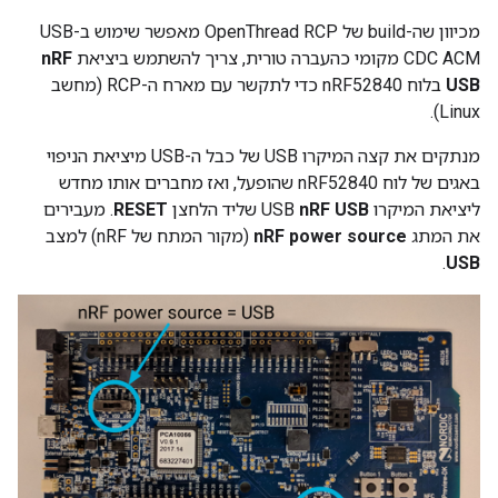
מכיוון שה-build של OpenThread RCP מאפשר שימוש ב-USB
CDC ACM מקומי כהעברה טורית, צריך להשתמש ביציאת
nRF
USB
בלוח nRF52840 כדי לתקשר עם מארח ה-RCP (מחשב
Linux).
מנתקים את קצה המיקרו USB של כבל ה-USB מיציאת הניפוי
באגים של לוח nRF52840 שהופעל, ואז מחברים אותו מחדש
ליציאת המיקרו USB
nRF USB
שליד הלחצן
RESET
. מעבירים
את המתג
nRF power source
(מקור המתח של nRF) למצב
.
USB