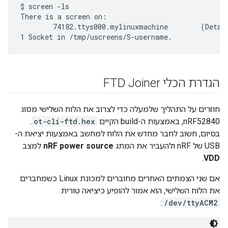
$ screen -ls

There is a screen on:

        74182.ttys000.mylinuxmachine        (Detach
הגדרת הכלי FTD Joiner
חוזרים על התהליך שלמעלה כדי לצרוב את הלוח השלישי מסוג
nRF52840, באמצעות ה-build הקיים
ot-cli-ftd.hex
.
בסיום, חשוב לחבר מחדש את הלוח למחשב באמצעות יציאת ה-
USB של nRF ולהעביר את המתג
nRF power source
למצב
.
VDD
אם שני הצמתים האחרים מחוברים למכונת Linux כשמחברים
את הלוח השלישי, הוא אמור להופיע כיציאה טורית
:
/dev/ttyACM2