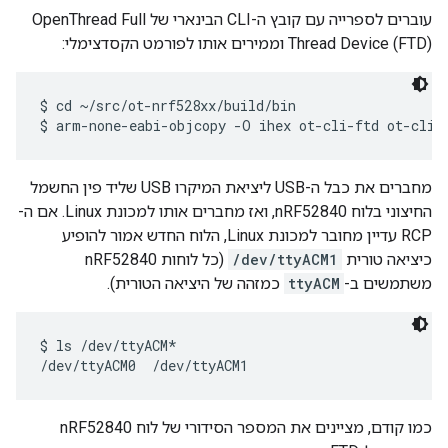
עוברים לספרייה עם קובץ ה-CLI הבינארי של OpenThread Full
Thread Device (FTD) וממירים אותו לפורמט הקסדצימלי:
$ cd ~/src/ot-nrf528xx/build/bin

מחברים את כבל ה-USB ליציאת המיקרו USB שליד פין החשמל
החיצוני בלוח nRF52840, ואז מחברים אותו למכונת Linux. אם ה-
RCP עדיין מחובר למכונת Linux, הלוח החדש אמור להופיע
כיציאה טורית
/dev/ttyACM1
(כל לוחות nRF52840
משתמשים ב-
ttyACM
כמזהה של היציאה הטורית).
$ ls /dev/ttyACM*

כמו קודם, מציינים את המספר הסידורי של לוח nRF52840