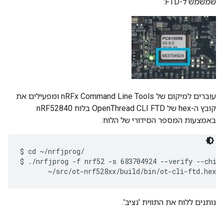
שמשמש ל-FTD:
עוברים למיקום של nRFx Command Line Tools ומפעילים את
קובץ ה-hex של OpenThread CLI FTD בלוח nRF52840
באמצעות המספר הסידורי של הלוח:
$ cd ~/nrfjprog/

$ ./nrfjprog -f nrf52 -s 683704924 --verify --chipe
נותנים ללוח את התווית 'נציב'.