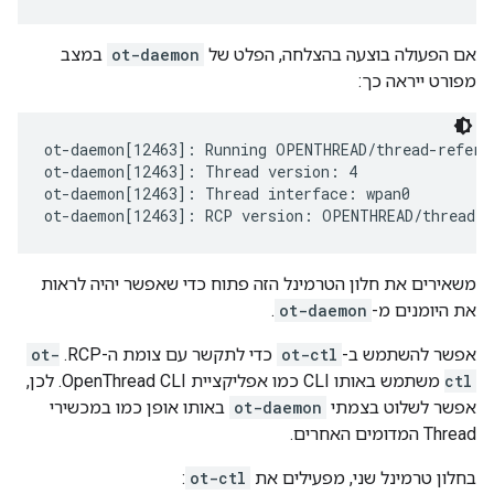
אם הפעולה בוצעה בהצלחה, הפלט של
ot-daemon
במצב
מפורט ייראה כך:
ot-daemon[12463]: Running OPENTHREAD/thread-refere
ot-daemon[12463]: Thread version: 4

ot-daemon[12463]: Thread interface: wpan0

משאירים את חלון הטרמינל הזה פתוח כדי שאפשר יהיה לראות
את היומנים מ-
ot-daemon
.
אפשר להשתמש ב-
ot-ctl
כדי לתקשר עם צומת ה-RCP. ‫
ot-
ctl
משתמש באותו CLI כמו אפליקציית OpenThread CLI. לכן,
אפשר לשלוט בצמתי
ot-daemon
באותו אופן כמו במכשירי
Thread המדומים האחרים.
בחלון טרמינל שני, מפעילים את
ot-ctl
: