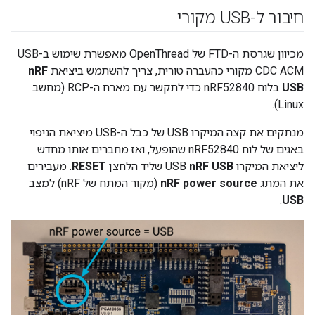
חיבור ל-USB מקורי
מכיוון שגרסת ה-FTD של OpenThread מאפשרת שימוש ב-USB
CDC ACM מקורי כהעברה טורית, צריך להשתמש ביציאת
nRF
USB
בלוח nRF52840 כדי לתקשר עם מארח ה-RCP (מחשב
Linux).
מנתקים את קצה המיקרו USB של כבל ה-USB מיציאת הניפוי
באגים של לוח nRF52840 שהופעל, ואז מחברים אותו מחדש
ליציאת המיקרו USB
nRF USB
שליד הלחצן
RESET
. מעבירים
את המתג
nRF power source
(מקור המתח של nRF) למצב
.
USB