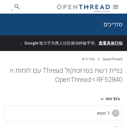
מדריכים
。
Google 致力于为黑人社区推动种族平等。
查看具体行动
OpenThread
מדריכים
בניית רשת בפרוטוקול Thread עם לוחות n
RF52840 ו-Open
Thread
בדף הזה
1. מבוא