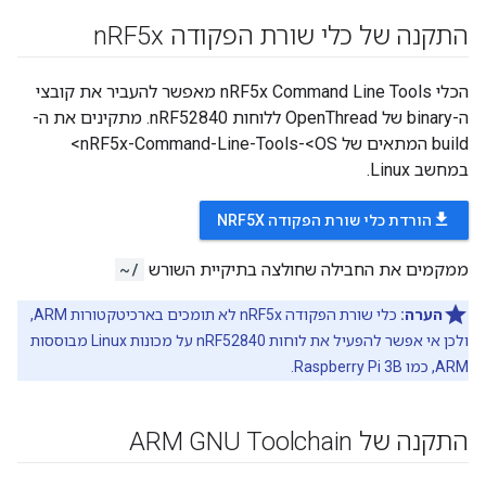
התקנה של כלי שורת הפקודה n
RF5x
הכלי nRF5x Command Line Tools מאפשר להעביר את קובצי
ה-binary של OpenThread ללוחות nRF52840. מתקינים את ה-
build המתאים של nRF5x-Command-Line-Tools-<OS>
במחשב Linux.
file_download
הורדת כלי שורת הפקודה NRF5X
ממקמים את החבילה שחולצה בתיקיית השורש
~/
הערה:
כלי שורת הפקודה nRF5x לא תומכים בארכיטקטורות ARM,
ולכן אי אפשר להפעיל את לוחות nRF52840 על מכונות Linux מבוססות
ARM, כמו Raspberry Pi 3B.
התקנה של ARM GNU Toolchain