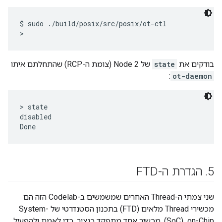
$ sudo ./build/posix/src/posix/ot-ctl

בודקים את
state
של Node 2 (צומת ה-RCP) שהתחלתם איתו
:
ot-daemon
> state

disabled

5
.
הגדרת ה-FTD
שני צמתי ה-Thread האחרים שמשמשים ב-Codelab הזה הם
מכשירי Thread מלאים (FTD) בתכנון הסטנדרטי של System-
on-Chip ‏ (SoC). מכשיר אחד מתפקד כנציב, כדי לאמת ולהפעיל