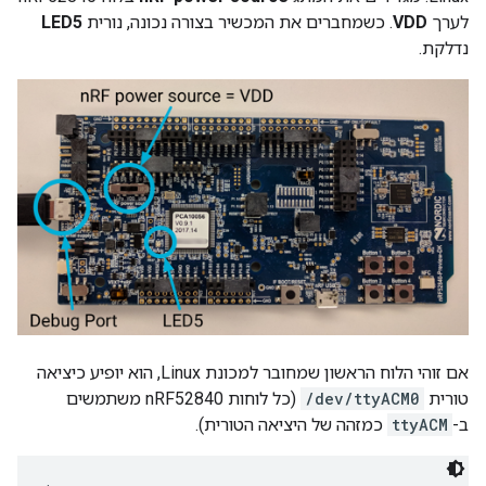
לערך
VDD
. כשמחברים את המכשיר בצורה נכונה, נורית
LED5
נדלקת.
אם זוהי הלוח הראשון שמחובר למכונת Linux, הוא יופיע כיציאה
טורית
/dev/ttyACM0
(כל לוחות nRF52840 משתמשים
ב-
ttyACM
כמזהה של היציאה הטורית).