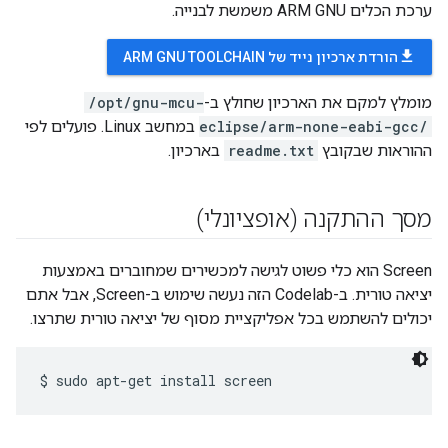
ערכת הכלים ARM GNU משמשת לבנייה.
file_download
הורדת ארכיון נייד של ARM GNU TOOLCHAIN
מומלץ למקם את הארכיון שחולץ ב-
/opt/gnu-mcu-
eclipse/arm-none-eabi-gcc/
במחשב Linux. פועלים לפי
ההוראות שבקובץ
readme.txt
בארכיון.
מסך ההתקנה (אופציונלי)
‫Screen הוא כלי פשוט לגישה למכשירים שמחוברים באמצעות
יציאה טורית. ב-Codelab הזה נעשה שימוש ב-Screen, אבל אתם
יכולים להשתמש בכל אפליקציית מסוף של יציאה טורית שתרצו.