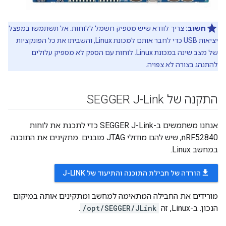
חשוב:
צריך לוודא שיש מספיק חשמל ללוחות. אל תשתמשו במפצל
יציאות USB כדי לחבר אותם למכונת Linux, והשביתו את כל הפונקציות
של מצב שינה במכונת Linux. לוחות עם הספק לא מספיק עלולים
להתנהג בצורה לא צפויה.
התקנה של SEGGER J-Link
אנחנו משתמשים ב-SEGGER J-Link כדי לתכנת את לוחות
nRF52840, שיש להם מודולי JTAG מובנים. מתקינים את התוכנה
במחשב Linux.
file_download
הורדה של חבילת התוכנה והתיעוד של J-LINK
מורידים את החבילה המתאימה למחשב ומתקינים אותה במיקום
הנכון. ב-Linux, זה
/opt/SEGGER/JLink
.