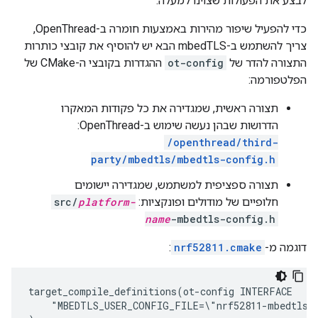
לבצע את הפעולות שצוינו למעלה.
כדי להפעיל שיפור מהירות באמצעות חומרה ב-OpenThread,
צריך להשתמש ב-mbedTLS הבא יש להוסיף את קובצי כותרות
התצורה להדר של
ot-config
ההגדרות בקובצי ה-CMake של
הפלטפורמה:
תצורה ראשית, שמגדירה את כל פקודות המאקרו
הדרושות שבהן נעשה שימוש ב-OpenThread:
/openthread/third-
party/mbedtls/mbedtls-config.h
תצורה ספציפית למשתמש, שמגדירה יישומים
חלופיים של מודולים ופונקציות:
platform-
src/
name
-mbedtls-config.h
דוגמה מ-
nrf52811.cmake
:
target_compile_definitions(ot-config INTERFACE

    "MBEDTLS_USER_CONFIG_FILE=\"nrf52811-mbedtls-c