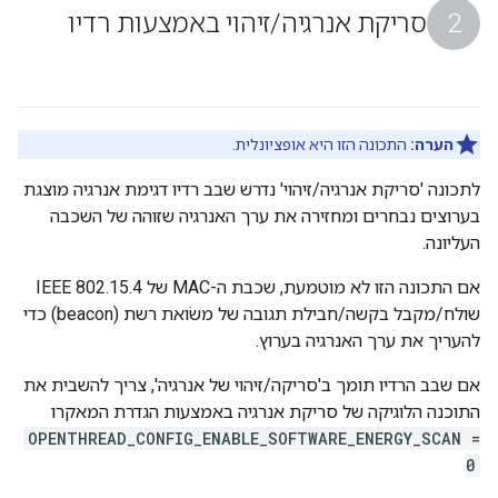
סריקת אנרגיה
/
זיהוי באמצעות רדיו
הערה:
התכונה הזו היא אופציונלית.
לתכונה 'סריקת אנרגיה/זיהוי' נדרש שבב רדיו דגימת אנרגיה מוצגת
בערוצים נבחרים ומחזירה את ערך האנרגיה שזוהה של השכבה
העליונה.
אם התכונה הזו לא מוטמעת, שכבת ה-MAC של IEEE 802.15.4
שולח/מקבל בקשה/חבילת תגובה של משׂואת רשת (beacon) כדי
להעריך את ערך האנרגיה בערוץ.
אם שבב הרדיו תומך ב'סריקה/זיהוי של אנרגיה', צריך להשבית את
התוכנה הלוגיקה של סריקת אנרגיה באמצעות הגדרת המאקרו
OPENTHREAD_CONFIG_ENABLE_SOFTWARE_ENERGY_SCAN =
0