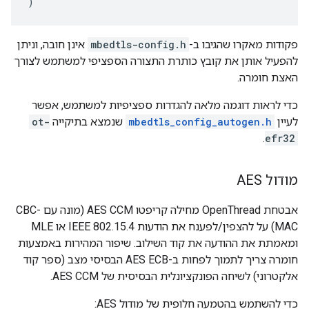
פקודות מאקרו שהגיבו ב-
mbedtls-config.h
אינן חובה, וניתן
להפעיל אותן את קובץ כותרת התצורה הספציפי למשתמש לצורך
האצת חומרה.
כדי לראות דוגמה מלאה להגדרות ספציפיות למשתמש, אפשר
לעיין
mbedtls_config_autogen.h
שנמצא בתיקייה
ot-
.
efr32
מודול AES
אבטחת OpenThread מחילה קריפטו AES CCM (מונה עם CBC-
MAC) על להצפין/לפענח את הודעות IEEE 802.15.4 או MLE
ומאמתת את ההודעה את קוד השילוב. שיפור המהירות באמצעות
חומרה צריך לתמוך לפחות ב-AES ECB הבסיסי מצב (ספר קוד
אלקטרוני) לשיחה הפונקציונלית הבסיסית של AES CCM.
כדי להשתמש בהטמעה חלופית של מודול AES: