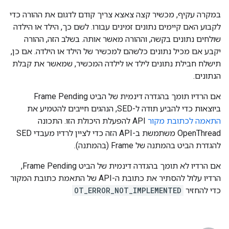
במקרה עקיף, מכשיר קצה צאצא צריך קודם לדגום את ההורה כדי
לקבוע האם קיימים נתונים זמינים עבורו. לשם כך, הילד או הילדה
שולחים נתונים בקשה, וההורה מאשר אותה. בשלב הזה, ההורה
יקבע אם מכיל נתונים כלשהם למכשיר של הילד או הילדה. אם כן,
תישלח חבילת נתונים לילד או לילדה המכשיר, שמאשר את קבלת
הנתונים.
אם הרדיו תומך בהגדרה דינמית של הביט Frame Pending
ביוצאות כדי להביע תודה ל-SED, הנהגים חייבים להטמיע את
התאמה לכתובת מקור
API להפעלת היכולת הזו. התכונה
OpenThread משתמשת ב-API הזה כדי לציין לרדיו מעבדי SED
להגדרת הביט בהמתנה של Frame (בהמתנה).
אם הרדיו לא תומך בהגדרה דינמית של הביט Frame Pending,
הרדיו עלול להסתיר את כתובת ה-API של התאמת כתובת המקור
כדי להחזיר
OT_ERROR_NOT_IMPLEMENTED