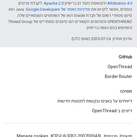
Attribution 4.0‏
ודוגמאות הקוד הן ברישיון
Apache 2.0‏
. לקבלת פרטים
נוספים, אפשר לקרוא את
מדיניות האתר של Google Developers‏
.‏ Java הוא
סימן מסחרי רשום של חברת Oracle ו/או של השותפים העצמאיים שלה.
‫OPENTHREAD והסימנים הקשורים הם סימנים מסחריים של Thread Group
והשימוש בהם נעשה ברישיון.
עדכון אחרון: 2025-07-24 (שעון UTC).
GitHub
OpenThread
Border Router
תמיכה
דיווחים על באגים ובקשות לתכונות חדשות
דיונים ב-OpenThread
תנאים
פרטיות
ICP证合字B2-20070004号
Manage cookies