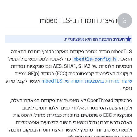
האצת חומרה ב-mbed
TLS
הערה:
התכונה הזו היא אופציונלית.
mbedTLS מגדיר מספר פקודות מאקרו בקובץ כותרת התצורה
הראשי,
mbedtls-config.h
כדי לאפשר למשתמשים להפעיל
הטמעות חלופיות של AES, SHA1, SHA2 וגם פונקציות נפרדות
לעקומה האליפטית קריפטוגרפיה (ECC) במודול GF(p). צפייה
שיפור מהירות באמצעות חומרה של mbedTLS
אפשר לקבל מידע
נוסף.
פרוטוקול OpenThread לא מאפשר את פקודות המאקרו האלה,
ולכן ההצפנה הסימטרית אלגוריתמים, אלגוריתמים לגיבוב
ופונקציות ECC משתמשים בתוכנות כברירת מחדל. להטמעות
האלה נדרש זיכרון גדול ומשאבי חישוב. לביצועים אופטימליים
ולמשתמש טוב יותר מומלץ לאפשר האצת חומרה במקום תוכנה