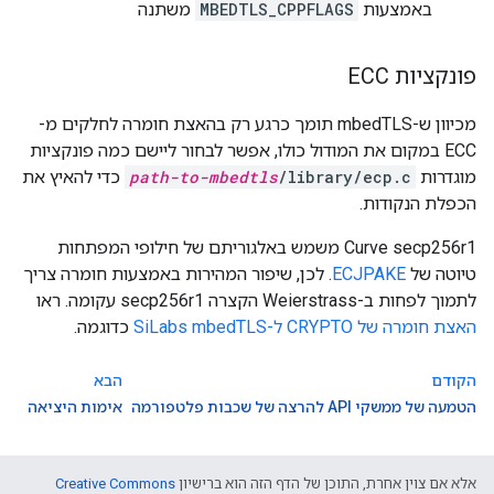
באמצעות
MBEDTLS_CPPFLAGS
משתנה
פונקציות ECC
מכיוון ש-mbedTLS תומך כרגע רק בהאצת חומרה לחלקים מ-
ECC במקום את המודול כולו, אפשר לבחור ליישם כמה פונקציות
מוגדרות
/library/ecp.c
path-to-mbedtls
כדי להאיץ את
הכפלת הנקודות.
Curve secp256r1 משמש באלגוריתם של חילופי המפתחות
טיוטה של
ECJPAKE
. לכן, שיפור המהירות באמצעות חומרה צריך
לתמוך לפחות ב-Weierstrass הקצרה secp256r1 עקומה. ראו
האצת חומרה של CRYPTO ל-SiLabs mbedTLS
כדוגמה.
הקודם
הבא
הטמעה של ממשקי API להרצה של שכבות פלטפורמה
אימות היציאה
אלא אם צוין אחרת, התוכן של הדף הזה הוא ברישיון
Creative Commons