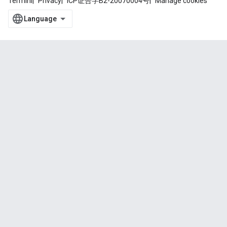
Termini
Privacy
ICP证合字B2-20070004号
Manage cookies