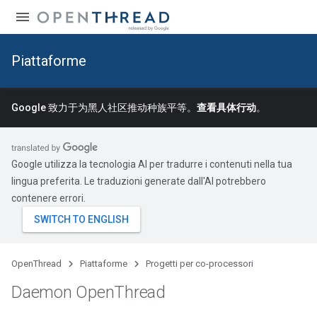
Piattaforme
Google 致力于为黑人社区推动种族平等。
查看具体行动
。
Google utilizza la tecnologia AI per tradurre i contenuti nella tua
lingua preferita. Le traduzioni generate dall'AI potrebbero
contenere errori.
OpenThread
Piattaforme
Progetti per co-processori
Daemon Open
Thread