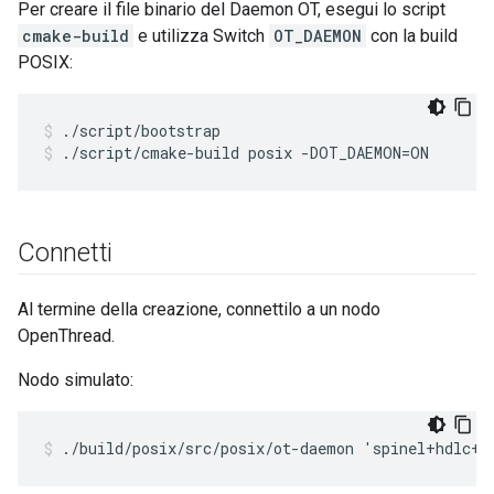
Per creare il file binario del Daemon OT, esegui lo script
cmake-build
e utilizza Switch
OT_DAEMON
con la build
POSIX:
./script/bootstrap
./script/cmake-build posix -DOT_DAEMON=ON
Connetti
Al termine della creazione, connettilo a un nodo
OpenThread.
Nodo simulato:
./build/posix/src/posix/ot-daemon 'spinel+hdlc+f