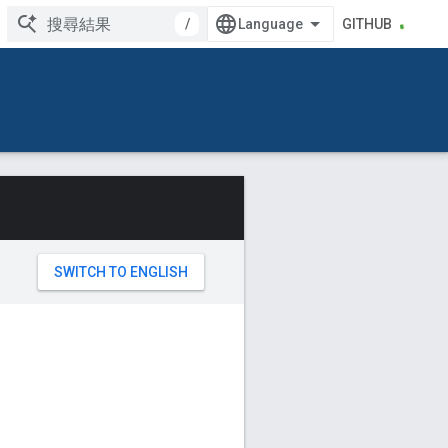
/
GITHUB