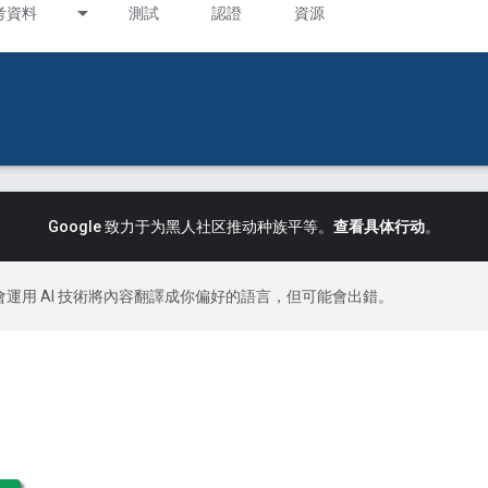
考資料
測試
認證
資源
Google 致力于为黑人社区推动种族平等。
查看具体行动
。
le 會運用 AI 技術將內容翻譯成你偏好的語言，但可能會出錯。