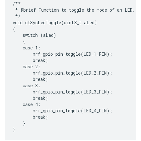
/**

 * @brief Function to toggle the mode of an LED.

 */

void otSysLedToggle(uint8_t aLed)

{

    switch (aLed)

    {

    case 1:

        nrf_gpio_pin_toggle(LED_1_PIN);

        break;

    case 2:

        nrf_gpio_pin_toggle(LED_2_PIN);

        break;

    case 3:

        nrf_gpio_pin_toggle(LED_3_PIN);

        break;

    case 4:

        nrf_gpio_pin_toggle(LED_4_PIN);

        break;

    }
