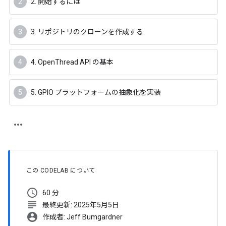
2. 開始するには
3. リポジトリのクローンを作成する
4. OpenThread API の基本
5. GPIO プラットフォームの抽象化を実装
この CODELAB について
schedule
60 分
subject
最終更新: 2025年5月5日
account_circle
作成者: Jeff Bumgardner