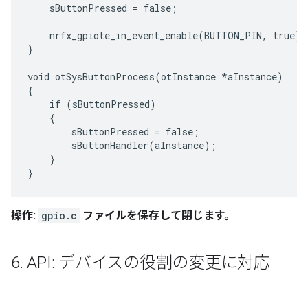
    sButtonPressed = false;

    nrfx_gpiote_in_event_enable(BUTTON_PIN, true);

}

void otSysButtonProcess(otInstance *aInstance)

{

    if (sButtonPressed)

    {

        sButtonPressed = false;

        sButtonHandler(aInstance);

    }

操作:
gpio.c
ファイルを保存して閉じます。
6
.
API: デバイスの役割の変更に対応