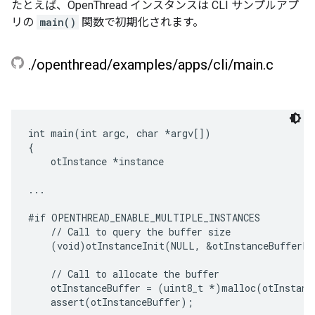
たとえば、OpenThread インスタンスは CLI サンプルアプ
リの
main()
関数で初期化されます。
.
/
openthread
/
examples
/
apps
/
cli
/
main
.
c
int main(int argc, char *argv[])

{

    otInstance *instance

...

#if OPENTHREAD_ENABLE_MULTIPLE_INSTANCES

    // Call to query the buffer size

    (void)otInstanceInit(NULL, &otInstanceBufferLe
    // Call to allocate the buffer

    otInstanceBuffer = (uint8_t *)malloc(otInstance
    assert(otInstanceBuffer);
