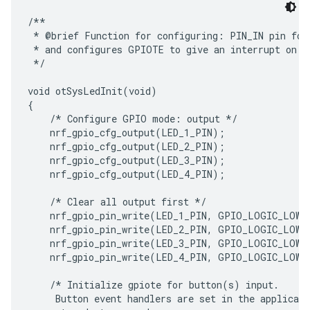
/**

 * @brief Function for configuring: PIN_IN pin for 
 * and configures GPIOTE to give an interrupt on pi
 */

void otSysLedInit(void)

{

    /* Configure GPIO mode: output */

    nrf_gpio_cfg_output(LED_1_PIN);

    nrf_gpio_cfg_output(LED_2_PIN);

    nrf_gpio_cfg_output(LED_3_PIN);

    nrf_gpio_cfg_output(LED_4_PIN);

    /* Clear all output first */

    nrf_gpio_pin_write(LED_1_PIN, GPIO_LOGIC_LOW);
    nrf_gpio_pin_write(LED_2_PIN, GPIO_LOGIC_LOW);
    nrf_gpio_pin_write(LED_3_PIN, GPIO_LOGIC_LOW);
    nrf_gpio_pin_write(LED_4_PIN, GPIO_LOGIC_LOW);
    /* Initialize gpiote for button(s) input.

     Button event handlers are set in the applicati