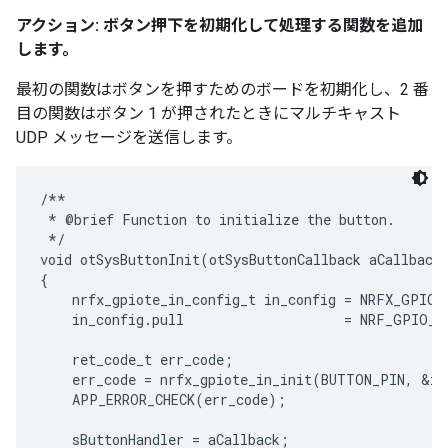
アクション: ボタン押下を初期化して処理する関数を追加
します。
最初の関数はボタンを押すためのボードを初期化し、2 番
目の関数はボタン 1 が押されたときにマルチキャスト
UDP メッセージを送信します。
/**

 * @brief Function to initialize the button.

 */

void otSysButtonInit(otSysButtonCallback aCallback)
{

    nrfx_gpiote_in_config_t in_config = NRFX_GPIOT
    in_config.pull                    = NRF_GPIO_P
    ret_code_t err_code;

    err_code = nrfx_gpiote_in_init(BUTTON_PIN, &in_
    APP_ERROR_CHECK(err_code);

    sButtonHandler = aCallback;
