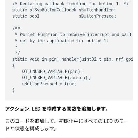
/* Declaring callback function for button 1. */

static otSysButtonCallback sButtonHandler;

static bool                sButtonPressed;

/**

 * @brief Function to receive interrupt and call ba
 * set by the application for button 1.

 *

 */

static void in_pin1_handler(uint32_t pin, nrf_gpiot
{

    OT_UNUSED_VARIABLE(pin);

    OT_UNUSED_VARIABLE(action);

    sButtonPressed = true;

アクション: LED を構成する関数を追加します。
このコードを追加して、初期化中にすべての LED のモー
ドと状態を構成します。