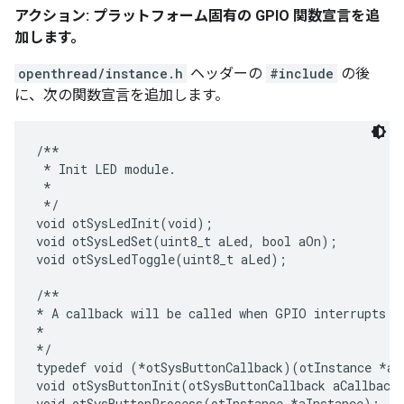
アクション: プラットフォーム固有の GPIO 関数宣言を追
加します。
openthread/instance.h
ヘッダーの
#include
の後
に、次の関数宣言を追加します。
/**

 * Init LED module.

 *

 */

void otSysLedInit(void);

void otSysLedSet(uint8_t aLed, bool aOn);

void otSysLedToggle(uint8_t aLed);

/**

* A callback will be called when GPIO interrupts oc
*

*/

typedef void (*otSysButtonCallback)(otInstance *aIn
void otSysButtonInit(otSysButtonCallback aCallback)