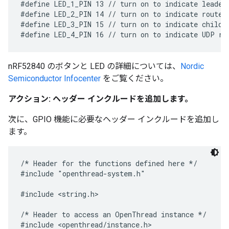
#define LED_1_PIN 13 // turn on to indicate leader 
#define LED_2_PIN 14 // turn on to indicate router 
#define LED_3_PIN 15 // turn on to indicate child r
nRF52840 のボタンと LED の詳細については、
Nordic
Semiconductor Infocenter
をご覧ください。
アクション: ヘッダー インクルードを追加します。
次に、GPIO 機能に必要なヘッダー インクルードを追加し
ます。
/* Header for the functions defined here */

#include "openthread-system.h"

#include <string.h>

/* Header to access an OpenThread instance */

#include <openthread/instance.h>
