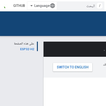
GITHUB
/
على هذه الصفحة
ESP32-H2
وقد