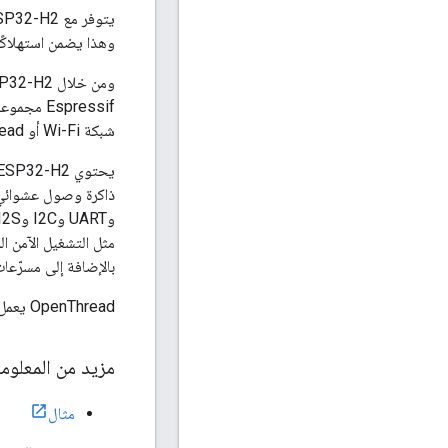
وهذا يضمن استهلاكًا 
شبكة Wi-Fi أو Thread، بالإضافة إلى عمليات تنفيذ أجهزة توجيه الحدود باستخدام مجموعة من المنظومة على رقاقة (SoCs).
بالإضافة إلى مسرّعات
OpenThread يعمل على ESP32-H2 هو مكوّن معتمد لسلسلة المحادثات.
مزيد من المعلوم
مثال