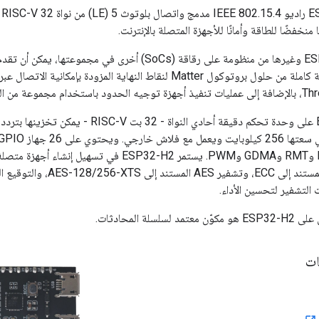
يتوفر مع
منخفضًا للطاقة وأمانًا للأجهزة المتصلة بالإنترنت.
ومن خلال ESP32-H2 وغيرها من منظومة على رقاقة (SoCs) أخرى في مجموعتها، يمكن أن تقد
Espressif مجموعة كاملة من حلول بروتوكول Matter لنقاط النهاية المزودة بإمكانية الاتصال عبر
وUART وI2C وI2S وRMT وGDMA وPWM. يستمر ESP32-H2 ف
 التشفير لتحسين الأداء.
ات