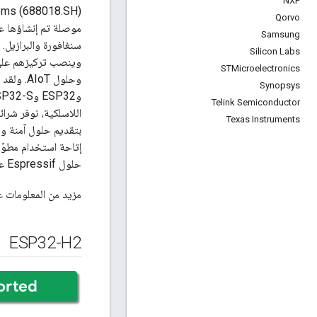
NXP
Qorvo
Samsung
سنغافورة والبرازيل. 
Silicon Labs
وينصب تركيزهم على 
STMicroelectronics
Synopsys
Telink Semiconductor
اللاسلكية، نوفر شرا
Texas Instruments
بتقديم حلول آمنة وف
إتاحة استخدام مطوّر
حلول Espressif على مستوى العالم وإنشاء أجهزتهم الخاصة التي يتم توصيلها بذكاء.
مزيد من المعلومات 
ESP32-H2