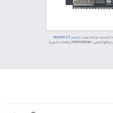
مات البرمجية مرخّصة بموجب
ترخيص Apache 2.0‏
.
. إنّ Java هي علامة تجارية مسجَّلة لشركة Oracle و/أو شركائها التابعين. ‫OPENTHREAD والعلامات التجارية