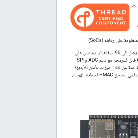
 ESP32-H2 راديو IEEE 802.15.4 مدمج واتصال بلوتوث 5 (LE) من نواة RISC-V 32 بت.
م
يحتوي ESP32-H2 على وحدة تحكم دقيقة أحادي النواة - 32 بت RISC-V - يمكن تخزينها بتردد يصل إلى 96 ميغاهرتز. يحتوي على
ذاكرة وصول عشوائي سعتها 256 كيلوبايت ويعمل مع فلاش خارجي. ويحتوي على 26 جهاز GPIO قابل للبرمجة مع دعم ADC وSPI
ي تسهيل إنشاء أجهزة متصلة آمنة من خلال ميزات الأمان للأجهزة
مثل التشغيل الآمن المستند إلى ECC، وتشفير AES المستند إلى AES-128/256-XTS، والتوقيع الرقمي وملحق HMAC لحماية الهوية،