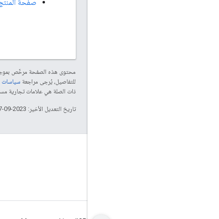
صفحة المنتج
محتوى هذه الصفحة مرخّص بمو
للتفاصيل، يُرجى مراجعة
سياسات موقع le Developers
ذات الصلة هي علامات تجارية مسجّلة تابعة لشركة Thread Group
تاريخ التعديل الأخير: 2023-09-07 (حسب التوقيت العالمي المتفَّق عليه)
GitHub
OpenThread
Border Router