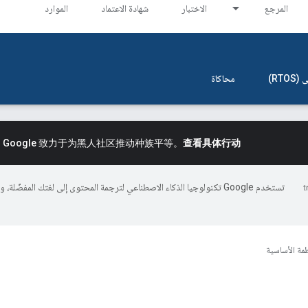
المرجع
الاختبار
شهادة الاعتماد
الموارد
RT)
محاكاة
。
Google 致力于为黑人社区推动种族平等。
查看具体行动
تستخدم Google تكنولوجيا الذكاء الاصطناعي لترجمة المحتوى إلى لغتك المفضّلة، 
ظمة الأساسية