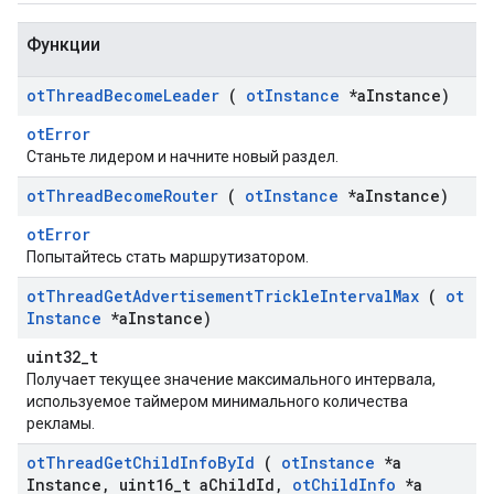
Функции
ot
Thread
Become
Leader
(
ot
Instance
*a
Instance)
otError
Станьте лидером и начните новый раздел.
ot
Thread
Become
Router
(
ot
Instance
*a
Instance)
otError
Попытайтесь стать маршрутизатором.
ot
Thread
Get
Advertisement
Trickle
Interval
Max
(
ot
Instance
*a
Instance)
uint32_t
Получает текущее значение максимального интервала,
используемое таймером минимального количества
рекламы.
ot
Thread
Get
Child
Info
By
Id
(
ot
Instance
*a
Instance
,
uint16
_
t a
Child
Id
,
ot
Child
Info
*a