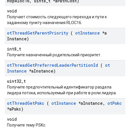
Hop
Rloc16
,
uint8
_
t *a
Path
Cost)
void
Получает стоимость следующего перехода и пути к
заданному пункту назначения RLOC16.
ot
Thread
Get
Parent
Priority
(
ot
Instance
*a
Instance)
int8_t
Получите назначенный родительский приоритет.
ot
Thread
Get
Preferred
Leader
Partition
Id
(
ot
Instance
*a
Instance)
uint32_t
Получите предпочтительный идентификатор раздела
лидера потока, используемый при работе в роли лидера.
ot
Thread
Get
Pskc
(
ot
Instance
*a
Instance
,
ot
Pskc
*a
Pskc)
void
Получите тему PSKc.