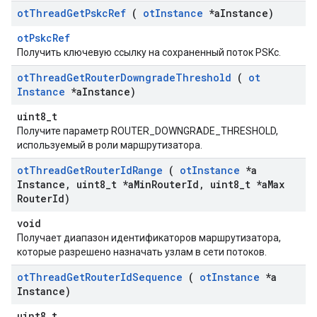
ot
Thread
Get
Pskc
Ref
(
ot
Instance
*a
Instance)
otPskcRef
Получить ключевую ссылку на сохраненный поток PSKc.
ot
Thread
Get
Router
Downgrade
Threshold
(
ot
Instance
*a
Instance)
uint8_t
Получите параметр ROUTER_DOWNGRADE_THRESHOLD,
используемый в роли маршрутизатора.
ot
Thread
Get
Router
Id
Range
(
ot
Instance
*a
Instance
,
uint8
_
t *a
Min
Router
Id
,
uint8
_
t *a
Max
Router
Id)
void
Получает диапазон идентификаторов маршрутизатора,
которые разрешено назначать узлам в сети потоков.
ot
Thread
Get
Router
Id
Sequence
(
ot
Instance
*a
Instance)
uint8_t