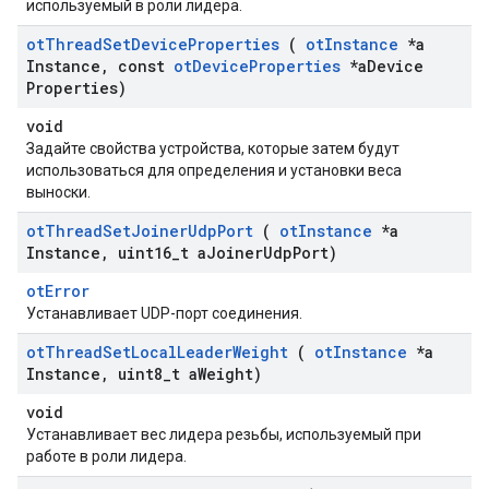
используемый в роли лидера.
ot
Thread
Set
Device
Properties
(
ot
Instance
*a
Instance
,
const
ot
Device
Properties
*a
Device
Properties)
void
Задайте свойства устройства, которые затем будут
использоваться для определения и установки веса
выноски.
ot
Thread
Set
Joiner
Udp
Port
(
ot
Instance
*a
Instance
,
uint16
_
t a
Joiner
Udp
Port)
otError
Устанавливает UDP-порт соединения.
ot
Thread
Set
Local
Leader
Weight
(
ot
Instance
*a
Instance
,
uint8
_
t a
Weight)
void
Устанавливает вес лидера резьбы, используемый при
работе в роли лидера.