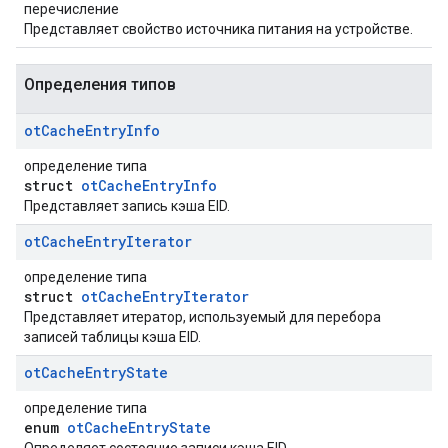
перечисление
Представляет свойство источника питания на устройстве.
Определения типов
ot
Cache
Entry
Info
определение типа
struct
otCacheEntryInfo
Представляет запись кэша EID.
ot
Cache
Entry
Iterator
определение типа
struct
otCacheEntryIterator
Представляет итератор, используемый для перебора
записей таблицы кэша EID.
ot
Cache
Entry
State
определение типа
enum
otCacheEntryState