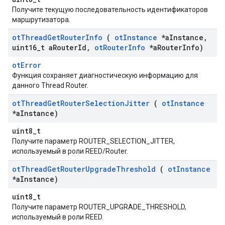
Получите текущую последовательность идентификаторов
маршрутизатора.
ot
Thread
Get
Router
Info
(
ot
Instance
*a
Instance
,
uint16
_
t a
Router
Id
,
ot
Router
Info
*a
Router
Info)
otError
Функция сохраняет диагностическую информацию для
данного Thread Router.
ot
Thread
Get
Router
Selection
Jitter
(
ot
Instance
*a
Instance)
uint8_t
Получите параметр ROUTER_SELECTION_JITTER,
используемый в роли REED/Router.
ot
Thread
Get
Router
Upgrade
Threshold
(
ot
Instance
*a
Instance)
uint8_t
Получите параметр ROUTER_UPGRADE_THRESHOLD,
используемый в роли REED.