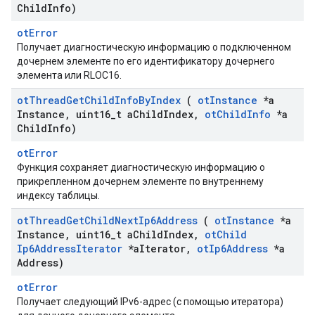
Child
Info)
otError
Получает диагностическую информацию о подключенном
дочернем элементе по его идентификатору дочернего
элемента или RLOC16.
ot
Thread
Get
Child
Info
By
Index
(
ot
Instance
*a
Instance
,
uint16
_
t a
Child
Index
,
ot
Child
Info
*a
Child
Info)
otError
Функция сохраняет диагностическую информацию о
прикрепленном дочернем элементе по внутреннему
индексу таблицы.
ot
Thread
Get
Child
Next
Ip6Address
(
ot
Instance
*a
Instance
,
uint16
_
t a
Child
Index
,
ot
Child
Ip6Address
Iterator
*a
Iterator
,
ot
Ip6Address
*a
Address)
otError
Получает следующий IPv6-адрес (с помощью итератора)