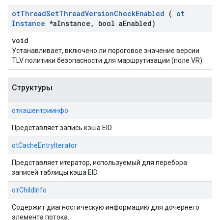
ot
Thread
Set
Thread
Version
Check
Enabled
(
ot
Instance
*a
Instance
,
bool a
Enabled)
void
Устанавливает, включено ли пороговое значение версии
TLV политики безопасности для маршрутизации (поле VR).
Структуры
откэшентриинфо
Представляет запись кэша EID.
otCacheEntryIterator
Представляет итератор, используемый для перебора
записей таблицы кэша EID.
отChildInfo
Содержит диагностическую информацию для дочернего
элемента потока.