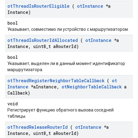
ot
Thread
Is
Router
Eligible
(
ot
Instance
*a
Instance)
bool
Указывает, совместимо ли устройство с маршрутизатором.
ot
Thread
Is
Router
Id
Allocated
(
ot
Instance
*a
Instance
,
uint8
_
t a
Router
Id)
bool
Указывает, выделен ли в данный момент идентификатор
маршрутизатора.
ot
Thread
Register
Neighbor
Table
Callback
(
ot
Instance
*a
Instance
,
ot
Neighbor
Table
Callback
a
Callback)
void
Регистрирует функцию обратного вызова соседней
таблицы.
ot
Thread
Release
Router
Id
(
ot
Instance
*a
Instance
,
uint8
_
t a
Router
Id)