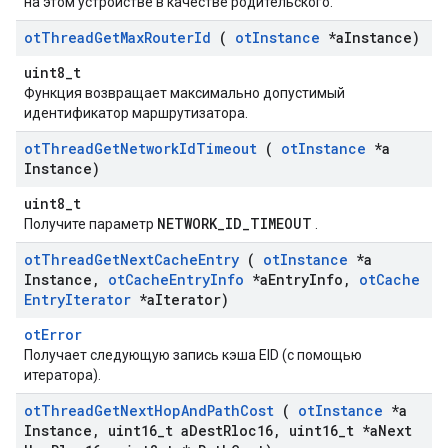
на этом устройстве в качестве родительского.
ot
Thread
Get
Max
Router
Id
(
ot
Instance
*a
Instance)
uint8_t
Функция возвращает максимально допустимый
идентификатор маршрутизатора.
ot
Thread
Get
Network
Id
Timeout
(
ot
Instance
*a
Instance)
uint8_t
NETWORK_ID_TIMEOUT
Получите параметр
.
ot
Thread
Get
Next
Cache
Entry
(
ot
Instance
*a
Instance
,
ot
Cache
Entry
Info
*a
Entry
Info
,
ot
Cache
Entry
Iterator
*a
Iterator)
otError
Получает следующую запись кэша EID (с помощью
итератора).
ot
Thread
Get
Next
Hop
And
Path
Cost
(
ot
Instance
*a
Instance
,
uint16
_
t a
Dest
Rloc16
,
uint16
_
t *a
Next