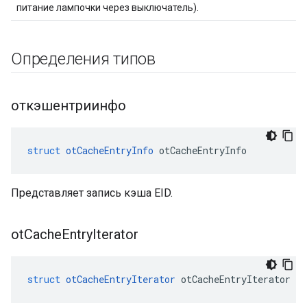
питание лампочки через выключатель).
Определения типов
откэшентриинфо
struct
otCacheEntryInfo
 otCacheEntryInfo
Представляет запись кэша EID.
ot
Cache
Entry
Iterator
struct
otCacheEntryIterator
 otCacheEntryIterator