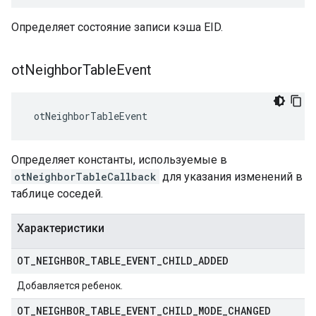
Определяет состояние записи кэша EID.
ot
Neighbor
Table
Event
 otNeighborTableEvent
Определяет константы, используемые в
otNeighborTableCallback
для указания изменений в
таблице соседей.
Характеристики
OT
_
NEIGHBOR
_
TABLE
_
EVENT
_
CHILD
_
ADDED
Добавляется ребенок.
OT
_
NEIGHBOR
_
TABLE
_
EVENT
_
CHILD
_
MODE
_
CHANGED