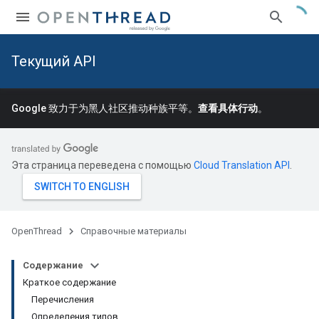
Текущий API
Google 致力于为黑人社区推动种族平等。
查看具体行动
。
Эта страница переведена с помощью
Cloud Translation API
.
OpenThread
Справочные материалы
Содержание
Краткое содержание
Перечисления
Определения типов