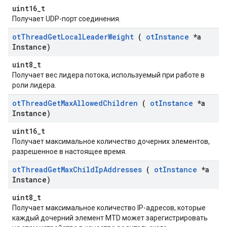
uint16_t
Получает UDP-порт соединения.
ot
Thread
Get
Local
Leader
Weight
(
ot
Instance
*a
Instance)
uint8_t
Получает вес лидера потока, используемый при работе в
роли лидера.
ot
Thread
Get
Max
Allowed
Children
(
ot
Instance
*a
Instance)
uint16_t
Получает максимальное количество дочерних элементов,
разрешенное в настоящее время.
ot
Thread
Get
Max
Child
Ip
Addresses
(
ot
Instance
*a
Instance)
uint8_t
Получает максимальное количество IP-адресов, которые
каждый дочерний элемент MTD может зарегистрировать