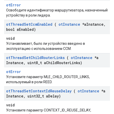
otError
Освободите идентификатор маршрутизатора, назначенный
устройству в роли лидера.
ot
Thread
Set
Ccm
Enabled
(
ot
Instance
*a
Instance
,
bool a
Enabled)
void
Устанавливает, было ли устройство введено в
эксплуатацию с использованием CCM.
ot
Thread
Set
Child
Router
Links
(
ot
Instance
*a
Instance
,
uint8
_
t a
Child
Router
Links)
otError
Установите параметр MLE_CHILD_ROUTER_LINKS,
используемый в роли REED.
ot
Thread
Set
Context
Id
Reuse
Delay
(
ot
Instance
*a
Instance
,
uint32
_
t a
Delay)
void
Установите параметр CONTEXT_ID_REUSE_DELAY,