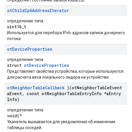
Определяет состояние записи кэша EID.
ot
Child
Ip6Address
Iterator
определение типа
uint16_t
Используется для перебора IPv6-адресов записи дочернего
потока.
ot
Device
Properties
определение типа
struct
otDeviceProperties
Представляет свойства устройства, которые используются
для расчета веса локального лидера на устройстве.
ot
Neighbor
Table
Callback
)(ot
Neighbor
Table
Event
a
Event
,
const ot
Neighbor
Table
Entry
Info *a
Entry
Info)
определение типа
void(*
Указатель вызывается для уведомления об изменении
таблицы соседей.