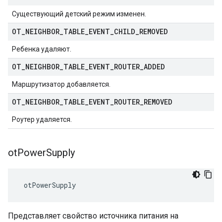
Существующий детский режим изменен.
OT
_
NEIGHBOR
_
TABLE
_
EVENT
_
CHILD
_
REMOVED
Ребенка удаляют.
OT
_
NEIGHBOR
_
TABLE
_
EVENT
_
ROUTER
_
ADDED
Маршрутизатор добавляется.
OT
_
NEIGHBOR
_
TABLE
_
EVENT
_
ROUTER
_
REMOVED
Роутер удаляется.
ot
Power
Supply
 otPowerSupply
Представляет свойство источника питания на