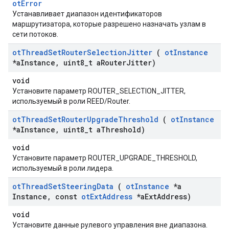
otError
Устанавливает диапазон идентификаторов
маршрутизатора, которые разрешено назначать узлам в
сети потоков.
ot
Thread
Set
Router
Selection
Jitter
(
ot
Instance
*a
Instance
,
uint8
_
t a
Router
Jitter)
void
Установите параметр ROUTER_SELECTION_JITTER,
используемый в роли REED/Router.
ot
Thread
Set
Router
Upgrade
Threshold
(
ot
Instance
*a
Instance
,
uint8
_
t a
Threshold)
void
Установите параметр ROUTER_UPGRADE_THRESHOLD,
используемый в роли лидера.
ot
Thread
Set
Steering
Data
(
ot
Instance
*a
Instance
,
const
ot
Ext
Address
*a
Ext
Address)
void
Установите данные рулевого управления вне диапазона.