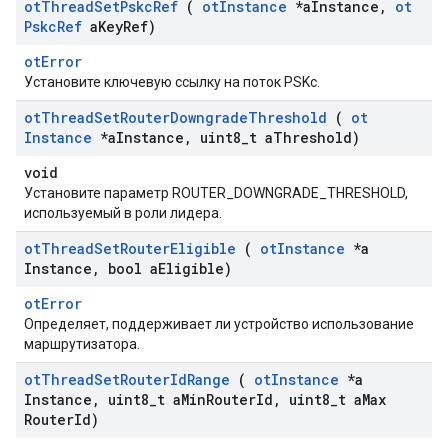
ot
Thread
Set
Pskc
Ref
(
ot
Instance
*a
Instance
,
ot
Pskc
Ref
a
Key
Ref)
otError
Установите ключевую ссылку на поток PSKc.
ot
Thread
Set
Router
Downgrade
Threshold
(
ot
Instance
*a
Instance
,
uint8
_
t a
Threshold)
void
Установите параметр ROUTER_DOWNGRADE_THRESHOLD,
используемый в роли лидера.
ot
Thread
Set
Router
Eligible
(
ot
Instance
*a
Instance
,
bool a
Eligible)
otError
Определяет, поддерживает ли устройство использование
маршрутизатора.
ot
Thread
Set
Router
Id
Range
(
ot
Instance
*a
Instance
,
uint8
_
t a
Min
Router
Id
,
uint8
_
t a
Max
Router
Id)