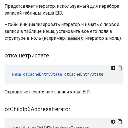
Представляет итератор, используемый для перебора
записей таблицы кэша EID.
Чтобы инициализировать итератор и начать с первой
записи в таблице кэша, установите все его поля в
структуре в ноль (например,
memset
итератор в ноль).
откэшетристате
enum
otCacheEntryState
 otCacheEntryState
Определяет состояние записи кэша EID.
ot
Child
Ip6Address
Iterator
uint16_t otChildIp6AddressIterator