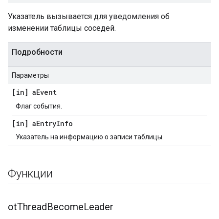
Указатель вызывается для уведомления об
изменении таблицы соседей.
Подробности
Параметры
[in] a
Event
Флаг события.
[in] a
Entry
Info
Указатель на информацию о записи таблицы.
Функции
ot
Thread
Become
Leader