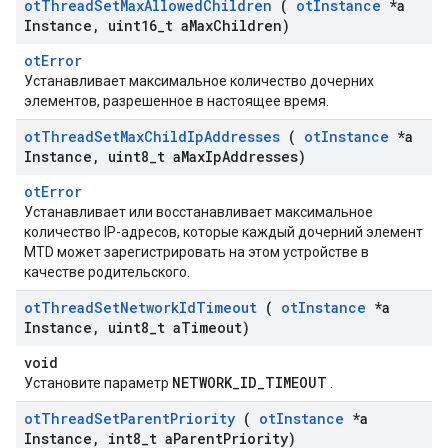
ot
Thread
Set
Max
Allowed
Children
(
ot
Instance
*a
Instance
,
uint16
_
t a
Max
Children)
otError
Устанавливает максимальное количество дочерних
элементов, разрешенное в настоящее время.
ot
Thread
Set
Max
Child
Ip
Addresses
(
ot
Instance
*a
Instance
,
uint8
_
t a
Max
Ip
Addresses)
otError
Устанавливает или восстанавливает максимальное
количество IP-адресов, которые каждый дочерний элемент
MTD может зарегистрировать на этом устройстве в
качестве родительского.
ot
Thread
Set
Network
Id
Timeout
(
ot
Instance
*a
Instance
,
uint8
_
t a
Timeout)
void
NETWORK_ID_TIMEOUT
Установите параметр
.
ot
Thread
Set
Parent
Priority
(
ot
Instance
*a
Instance
,
int8
_
t a
Parent
Priority)