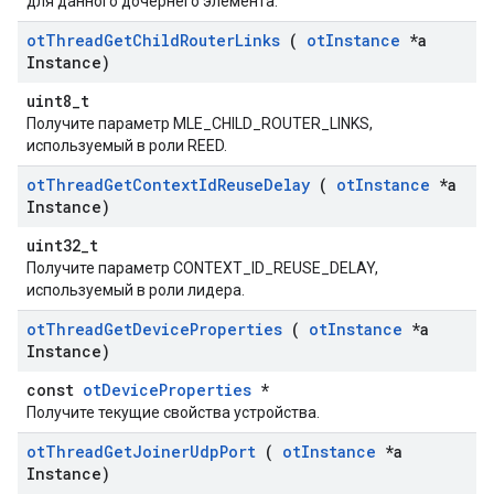
для данного дочернего элемента.
ot
Thread
Get
Child
Router
Links
(
ot
Instance
*a
Instance)
uint8_t
Получите параметр MLE_CHILD_ROUTER_LINKS,
используемый в роли REED.
ot
Thread
Get
Context
Id
Reuse
Delay
(
ot
Instance
*a
Instance)
uint32_t
Получите параметр CONTEXT_ID_REUSE_DELAY,
используемый в роли лидера.
ot
Thread
Get
Device
Properties
(
ot
Instance
*a
Instance)
const
otDeviceProperties
*
Получите текущие свойства устройства.
ot
Thread
Get
Joiner
Udp
Port
(
ot
Instance
*a
Instance)