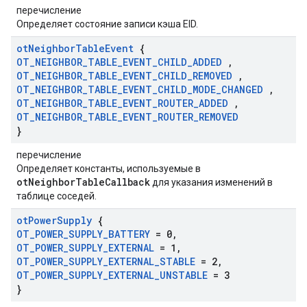
перечисление
Определяет состояние записи кэша EID.
ot
Neighbor
Table
Event
{
OT
_
NEIGHBOR
_
TABLE
_
EVENT
_
CHILD
_
ADDED
,
OT
_
NEIGHBOR
_
TABLE
_
EVENT
_
CHILD
_
REMOVED
,
OT
_
NEIGHBOR
_
TABLE
_
EVENT
_
CHILD
_
MODE
_
CHANGED
,
OT
_
NEIGHBOR
_
TABLE
_
EVENT
_
ROUTER
_
ADDED
,
OT
_
NEIGHBOR
_
TABLE
_
EVENT
_
ROUTER
_
REMOVED
}
перечисление
Определяет константы, используемые в
otNeighborTableCallback
для указания изменений в
таблице соседей.
ot
Power
Supply
{
OT
_
POWER
_
SUPPLY
_
BATTERY
= 0
,
OT
_
POWER
_
SUPPLY
_
EXTERNAL
= 1
,
OT
_
POWER
_
SUPPLY
_
EXTERNAL
_
STABLE
= 2
,
OT
_
POWER
_
SUPPLY
_
EXTERNAL
_
UNSTABLE
= 3
}