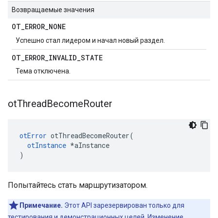
Возвращаемые значения
OT
_
ERROR
_
NONE
Успешно стал лидером и начал новый раздел.
OT
_
ERROR
_
INVALID
_
STATE
Тема отключена.
ot
Thread
Become
Router
otError
 otThreadBecomeRouter
(
otInstance
*
aInstance
)
Попытайтесь стать маршрутизатором.
Примечание.
Этот API зарезервирован только для
тестирования и демонстрационных целей. Изменение