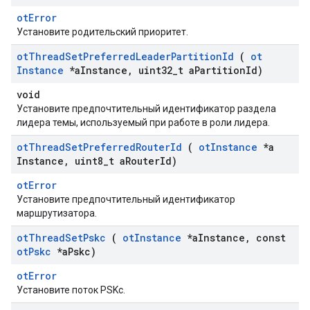
otError
Установите родительский приоритет.
ot
Thread
Set
Preferred
Leader
Partition
Id
(
ot
Instance
*a
Instance
,
uint32
_
t a
Partition
Id)
void
Установите предпочтительный идентификатор раздела
лидера темы, используемый при работе в роли лидера.
ot
Thread
Set
Preferred
Router
Id
(
ot
Instance
*a
Instance
,
uint8
_
t a
Router
Id)
otError
Установите предпочтительный идентификатор
маршрутизатора.
ot
Thread
Set
Pskc
(
ot
Instance
*a
Instance
,
const
ot
Pskc
*a
Pskc)
otError
Установите поток PSKc.